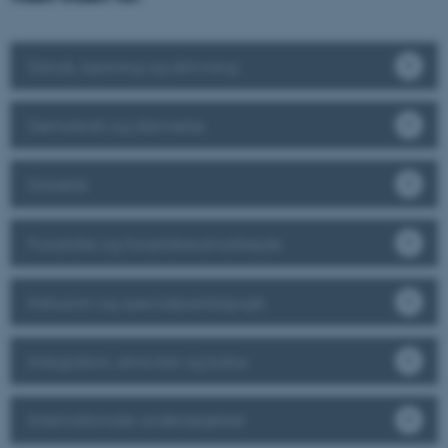
Dansk, læsning og skrivning
Demokrati og dannelse
Didaktik
Forældre og forældresamarbejde
Inklusion og specialpædagogik
Integration, etnicitet og kultur
Internationale undersøgelser