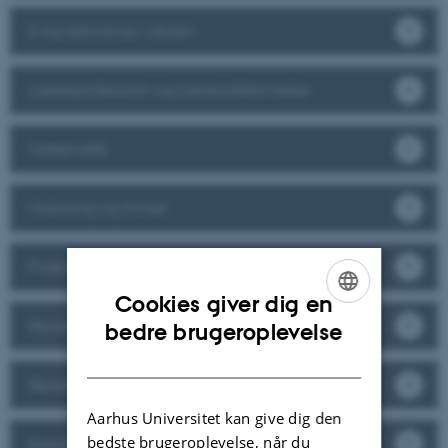
It og teknologi i skolen
Lærerprofession og læreruddannelse
Matematik
Mobning og trivsel
Praktiske, musiske og æstetiske fag
Cookies giver dig en
ENGLISH
Skoleledelse
bedre brugeroplevelse
DANISH
Skolehistorie
Aarhus Universitet kan give dig den
bedste brugeroplevelse, når du
Sundhedsfremme og miljøundervisning