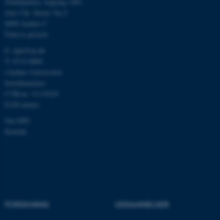
Nobelparken, bygning 1483
brugbar ved at aktivere nogle
Jens Chr. Skous Vej 4
grundlæggende funktioner
8000 Aarhus C
som navigation mm.
Find os på kort
Hjemmesiden kan ikke
E:
dpu@au.dk
fungerer uden disse cookies.
T: 8715 0000
(Aarhus Universitets
hovednummer)
CVR-nr: 31119103
Navn
Udbyder / Domæne
EAN-numre
be_typo_user
TYPO3 Association
.au.dk
Om DPU
Kontakt
fe_typo_user
Typo3 Association
.au.dk
FORSKNING
UDDANNELSER