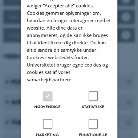
vælger ”Accepter alle” cookies.
Cookies gemmer oplysninger om,
Test, evaluering og karakterer
hvordan en bruger interagerer med et
website. Alle dine data er
Undervisning og undervisningsdifferentiering
anonymiseret, og de kan ikke bruges
til at identificere dig direkte. Du kan
altid ændre dit samtykke under
VIDEN FRA DPU
Cookies i webstedets footer.
Universitetet bruger egne cookies og
cookies sat af vores
samarbejdspartnere.
Nyheder
Artikler fra magasinet Asterisk
NØDVENDIGE
STATISTISKE
Viden på video
MARKETING
FUNKTIONELLE