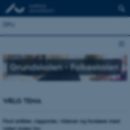
DPU
Grundskolen - Folkeskolen
VÆLG TEMA
Find artikler, rapporter, videoer og forskere med
viden inden for: