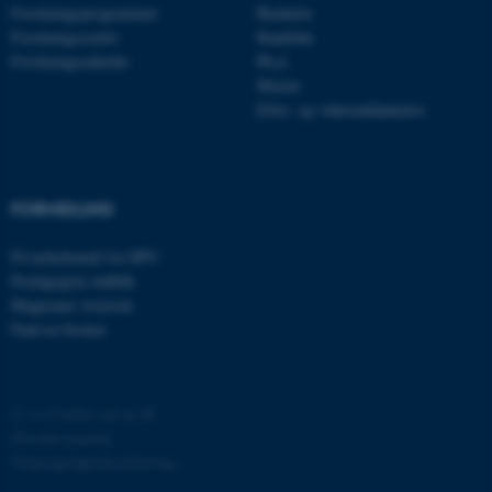
Forskningsprogrammer
Bachelor
Forskningscentre
Kandidat
Forskningsenheder
Ph.d.
Master
Efter- og videreuddannelse
ASP.NET_SessionId
Microsoft Corporation
.au.dk
FORMIDLING
Få nyhedsmail fra DPU
Pædagogisk indblik
JSESSIONID
Oracle Corporation
Magasinet Asterisk
.au.dk
Find en forsker
ARRAffinity
Microsoft Corporation
©
—
Cookies på au.dk
.mitstudie.au.dk
Privatlivspolitik
Tilgængelighedserklæring