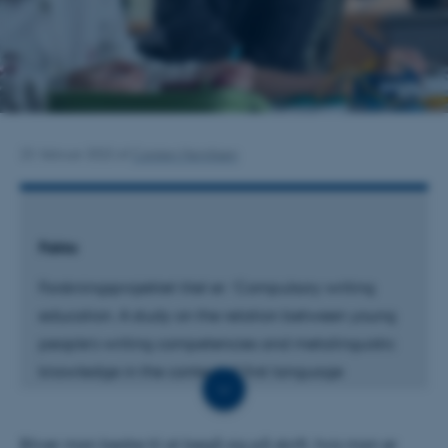
23. februar 2022
af
Carsten Henriksen
Fakta
Forskningsprojektet titel er: ’Compulsory writing
education. A study on the relation between young
people’s writing competencies and metalinguistic
knowledge in the context of first language
education’.
Bliver man bedre til at begå sig på skrift, hvis man er
Projektet har fået en bevilling på 3.578.243 kr. fra