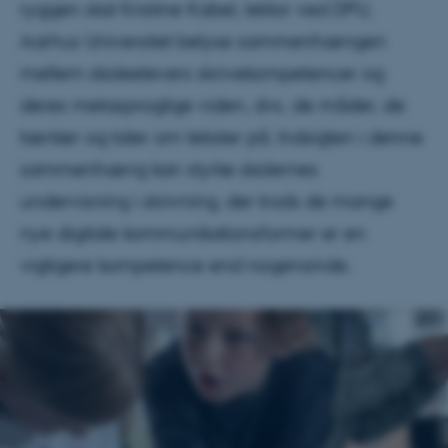
ryggen skal Kristine Kabel, lektor ved DPU,
Aarhus Universitet belyse sammenhængen
mellem skoleelevers skrivekompetencer og
deres metasproglige viden, dvs. de måder, de
tænker og taler om tekster på. Indsigten i denne
sammenhæng kan styrke skolernes
undervisning i skrivning, der trods de mange
nye digitale kommunikationsformer er en
vigtigere kompetence end nogensinde.