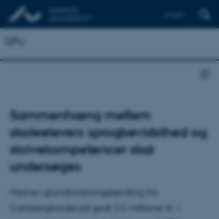
English
DPU
Sammenhæng mellem
skoleelevers sprogbevidsthed og
skrivekompetencer skal
undersøges
Med en grundforskningsbevilling fra
Carlsbergfondet på godt 3,5 millioner kr. i