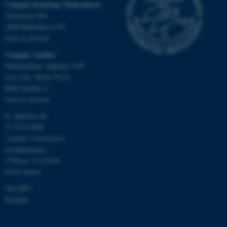
Campus Emdrup i København
.au.dk
Tuborgvej 164
2400 København NV
Find os på kort
Campus Aarhus
JSESSIONID
Oracle Corporation
.au.dk
Nobelparken, bygning 1483
Jens Chr. Skous Vej 4
8000 Aarhus C
Find os på kort
ARRAffinity
Microsoft Corporation
.mitstudie.au.dk
E:
dpu@au.dk
T: 8715 0000
(Aarhus Universitets
hovednummer)
CVR-nr: 31119103
esctx
Microsoft Corporation
.login.microsoftonline.com
EAN-numre
Om DPU
fpc
Microsoft Corporation
login.microsoftonline.com
Kontakt
__cf_bm
Cloudflare Inc.
.pure.au.dk