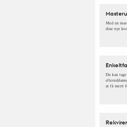
Masteru
Med en mast
dine nye kom
Enkeltf
Du kan tage
efteruddann
at få merit 
Rekvire