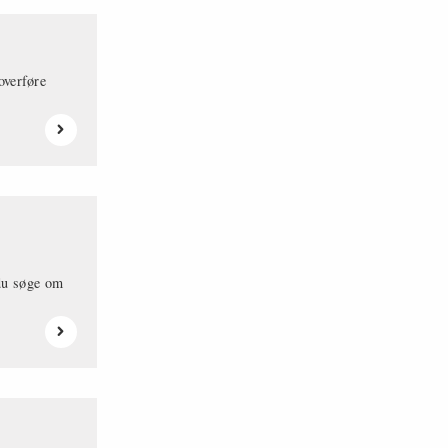
overføre
 du søge om