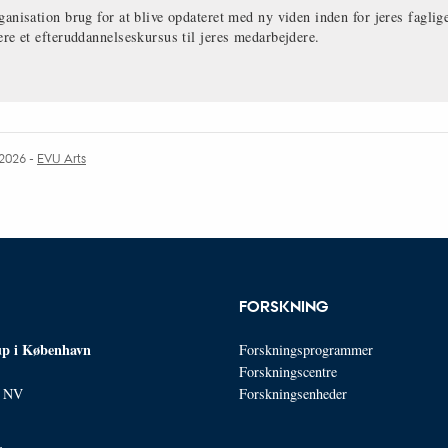
ganisation brug for at blive opdateret med ny viden inden for jeres faglige
ere et efteruddannelseskursus til jeres medarbejdere.
.2026
-
EVU Arts
FORSKNING
p i København
Forskningsprogrammer
Forskningscentre
n NV
Forskningsenheder