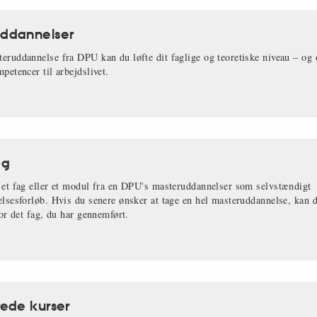
ddannelser
eruddannelse fra DPU kan du løfte dit faglige og teoretiske niveau – og 
petencer til arbejdslivet.
ag
 et fag eller et modul fra en DPU's masteruddannelser som selvstændigt
elsesforløb. Hvis du senere ønsker at tage en hel masteruddannelse, kan
for det fag, du har gennemført.
rede kurser