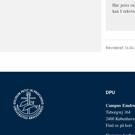
Har jeres or
kan I rekvir
Revideret 16.04
DPU
Campus Emdru
Tuborgvej 164
2400 Københav
Find os på kort