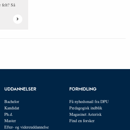
 felt? Så
UDDANNELSER
FORMIDLING
Bachelor
Få nyhedsmail fra DPU
Kandidat
Pædagogisk indblik
Ph.d.
Magasinet Asterisk
Master
Find en forsker
Efter- og videreuddannelse