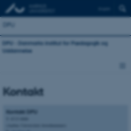
English
DPU
DPU - Danmarks institut for Pædagogik og
Uddannelse
Kontakt
Kontakt DPU
T: 8715 0000
(Aarhus Universitets hovednummer)