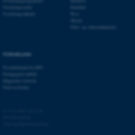
Forskningsprogrammer
Bachelor
Forskningscentre
Kandidat
Forskningsenheder
Ph.d.
Master
Efter- og videreuddannelse
ASP.NET_SessionId
Microsoft Corporation
.au.dk
FORMIDLING
Få nyhedsmail fra DPU
Pædagogisk indblik
JSESSIONID
Oracle Corporation
Magasinet Asterisk
.au.dk
Find en forsker
ARRAffinity
Microsoft Corporation
©
—
Cookies på au.dk
.mitstudie.au.dk
Privatlivspolitik
Tilgængelighedserklæring