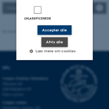
Parkering på Campus Aarhus
UKLASSIFICEREDE
Accepter alle
Revideret 16.04.2026
-
Carsten Henriksen
Afvis alle
Læs mere om cookies
DPU
Nødvendige
Statistiske
Marketing
Campus Emdrup i København
Funktionelle
Uklassificerede
Tuborgvej 164
2400 København NV
Find os på kort
Nødvendige cookies hjælper
Campus Aarhus
med at gøre hjemmesiden
Nobelparken, bygning 1483