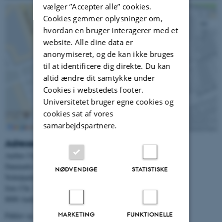
vælger ”Accepter alle” cookies.
Cookies gemmer oplysninger om,
hvordan en bruger interagerer med et
website. Alle dine data er
anonymiseret, og de kan ikke bruges
til at identificere dig direkte. Du kan
altid ændre dit samtykke under
Cookies i webstedets footer.
Universitetet bruger egne cookies og
cookies sat af vores
samarbejdspartnere.
Adresse Campus Aarhus
Aarhus Universitet
Danmarks institut for Pædagogik og Uddannelse
NØDVENDIGE
STATISTISKE
Nobelparken, Bygning 1483
Jens Chr. Skous Vej 4
8000 Aarhus C
MARKETING
FUNKTIONELLE
Pakker og anden post leveres i lokale 1483-533.