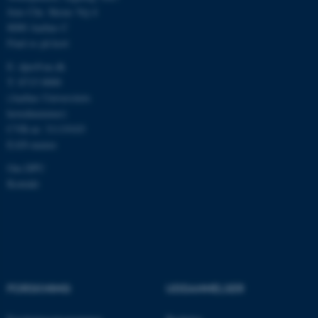
brugbar ved at aktivere nogle
Jens Chr. Skous Vej 4
grundlæggende funktioner
8000 Aarhus C
som navigation mm.
Find os på kort
Hjemmesiden kan ikke
E:
dpu@au.dk
fungerer uden disse cookies.
T: 8715 0000
(Aarhus Universitets
hovednummer)
CVR-nr: 31119103
Navn
Udbyder / Domæne
EAN-numre
be_typo_user
TYPO3 Association
.au.dk
Om DPU
Kontakt
fe_typo_user
Typo3 Association
.au.dk
FORSKNING
UDDANNELSER