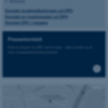
E:
dpu@au.dk
Kontakt studievejledningen på DPU
Kontakt en medarbejder på DPU
Kontakt DPU´s ledelse
Pressekontakt
Find en ekspert fra DPU ud fra tema - eller kontakt en af
vores kommunikationskonsulenter.