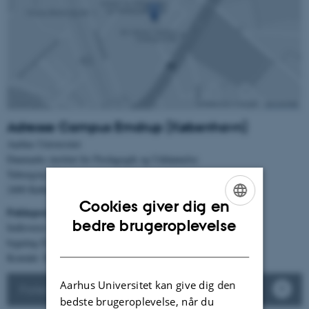
Adresse Campus Emdrup (København)
Aarhus Universitet
Danmarks institut for Pædagogik og Uddannelse
Tuborgvej 164
2400 København NV
Cookies giver dig en
Pakkepost
ENGLISH
bedre brugeroplevelse
Indleveres: Emdrupvej 115B,
bygning D, indgang D4
DANISH
Kontakt: DPU Service, tlf. 2165 4401
Aarhus Universitet kan give dig den
Parkering på Campus Emdrup
bedste brugeroplevelse, når du