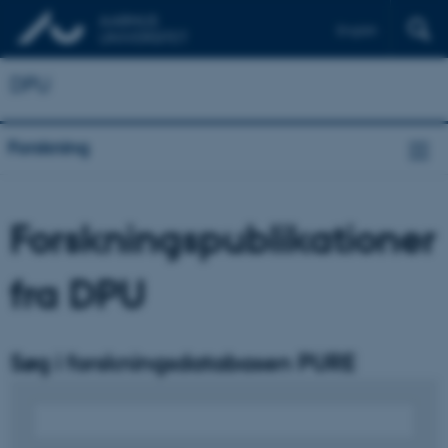
English
DPU
Forskning
Forskningspublikationer
fra DPU
Søg i forskningsdatabasen PURE