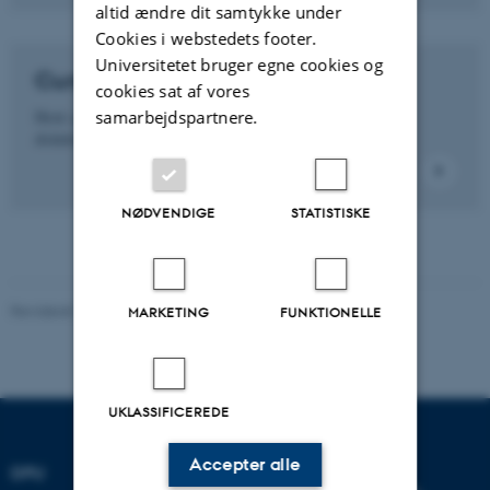
altid ændre dit samtykke under
Cookies i webstedets footer.
Universitetet bruger egne cookies og
Cursiv - Skriftserie
cookies sat af vores
samarbejdspartnere.
Hent artikler fra Cursiv - Skriftserien om uddannelse,
didaktik og pædagogisk forskning (2006 - 2016)
NØDVENDIGE
STATISTISKE
Revideret 16.04.2026
-
Knud Holt Nielsen
MARKETING
FUNKTIONELLE
UKLASSIFICEREDE
Accepter alle
DPU