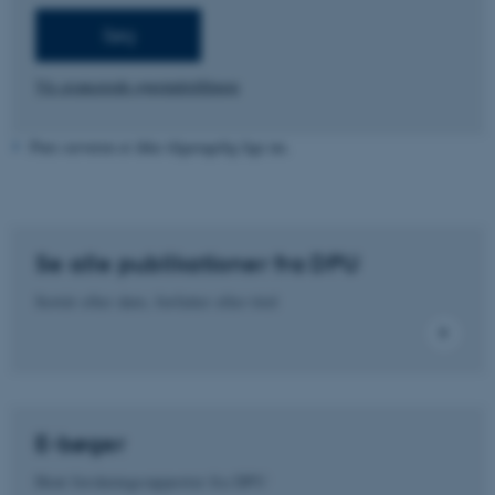
Vis avancerede søgeindstillinger
Pure serveren er ikke tilgængelig lige nu.
Se alle publikationer fra DPU
Sortér efter dato, forfatter eller titel
E-bøger
Hent forskningsrapporter fra DPU