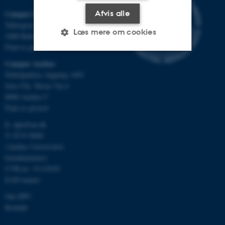
Afvis alle
Campus Emdrup i København
Tuborgvej 164
Læs mere om cookies
2400 København NV
Find os på kort
Campus Aarhus
Nødvendige
Statistiske
Marketing
Nobelparken, bygning 1483
Jens Chr. Skous Vej 4
Funktionelle
Uklassificerede
8000 Aarhus C
Find os på kort
E:
dpu@au.dk
Nødvendige cookies hjælper
T: 8715 0000
med at gøre hjemmesiden
(Aarhus Universitets
brugbar ved at aktivere nogle
hovednummer)
grundlæggende funktioner
CVR-nr: 31119103
som navigation mm.
EAN-numre
Hjemmesiden kan ikke
Om DPU
fungerer uden disse cookies.
Kontakt