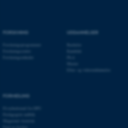
Navn
Udbyder / Domæne
be_typo_user
TYPO3 Association
.au.dk
FORSKNING
UDDANNELSER
Forskningsprogrammer
Bachelor
fe_typo_user
Typo3 Association
Forskningscentre
Kandidat
.au.dk
Forskningsenheder
Ph.d.
Master
Efter- og videreuddannelse
FORMIDLING
Få nyhedsmail fra DPU
Pædagogisk indblik
Magasinet Asterisk
Find en forsker