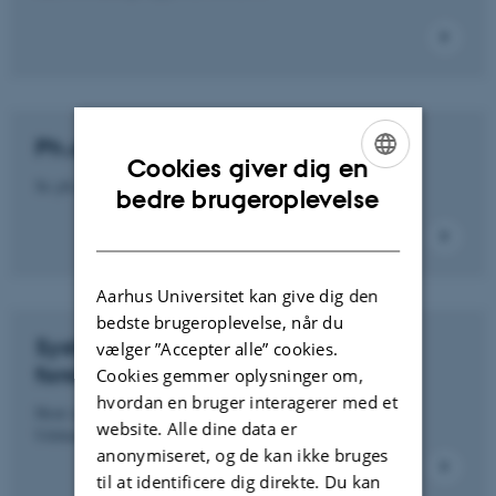
Ph.d.-afhandlinger
Cookies giver dig en
Se ph.d.-afhandlinger fra DPU
ENGLISH
bedre brugeroplevelse
DANISH
Aarhus Universitet kan give dig den
bedste brugeroplevelse, når du
Systematiske reviews og
vælger ”Accepter alle” cookies.
forskningskortlægninger
Cookies gemmer oplysninger om,
hvordan en bruger interagerer med et
Hent udgivelser fra Dansk Clearinghouse for
website. Alle dine data er
Uddannelseforskning (2008 - 2018)
anonymiseret, og de kan ikke bruges
til at identificere dig direkte. Du kan