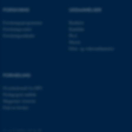
FORSKNING
UDDANNELSER
Forskningsprogrammer
Bachelor
Forskningscentre
Kandidat
Forskningsenheder
Ph.d.
ARRAffinity
Microsoft Corporation
Master
.ofn.au.dk
Efter- og videreuddannelse
FORMIDLING
PHPSESSID
PHP.net
aarhusbss.app.geckobooking.dk
Få nyhedsmail fra DPU
Pædagogisk indblik
Magasinet Asterisk
Find en forsker
©
—
Cookies på au.dk