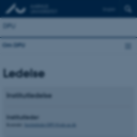
English
DPU
Om DPU
Ledelse
Institutledelse
Institutleder
Kontakt
:
Institutleder-DPU@edu.au.dk