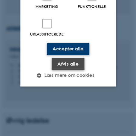
MARKETING
FUNKTIONELLE
Afdeling for Uddannelsesvidenskab
UKLASSIFICEREDE
Miriam
Madsen
Accepter alle
Lektor
Afvis alle
mirm@edu.au.dk
M
1483, 630
H
Læs mere om cookies
+4520842672
P
+4520842672
P
Nødvendige
Statistiske
Marketing
Funktionelle
Uklassificerede
Øvrig ledelse
Nødvendige cookies hjælper