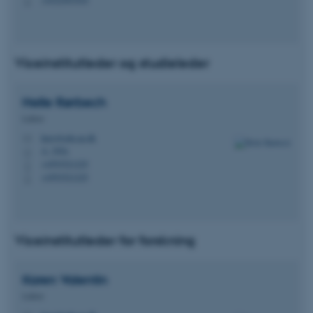
P
Viceinstitutleder og studieleder
Helle
Rørbech
Lektor
hero@edu.au.dk
M
A, 305a
H
+4593521225
P
+4593521225
P
Viceinstitutleder for forskning
Karen
Valentin
Lektor