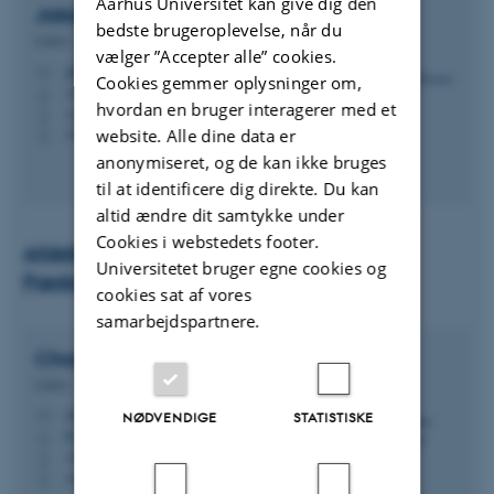
Aarhus Universitet kan give dig den
Jakob
Krause-Jensen
bedste brugeroplevelse, når du
Lektor
vælger ”Accepter alle” cookies.
jakj@edu.au.dk
M
Cookies gemmer oplysninger om,
1483, 546
H
hvordan en bruger interagerer med et
+4541599415
P
+4541599415
website. Alle dine data er
P
anonymiseret, og de kan ikke bruges
til at identificere dig direkte. Du kan
altid ændre dit samtykke under
Cookies i webstedets footer.
Afdeling for Pædagogisk antropologi og
Universitetet bruger egne cookies og
Pædagogisk psykologi
cookies sat af vores
samarbejdspartnere.
Charlotte
Mathiassen
Lektor
cham@edu.au.dk
M
NØDVENDIGE
STATISTISKE
B, 246
H
+4561863645
P
+4561863645
P