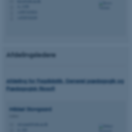
kava@edu.au.dk
M
A, 319b
H
+4587163824
P
+4520742249
P
Afdelingsledere
Afdeling for Fagdidatik, Generel pædagogik og
Pædagogisk filosofi
Mikkel
Stovgaard
Lektor
stovgaard@edu.au.dk
M
A, 305
H