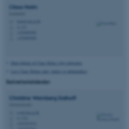
Claus
Holm
Institutleder
holm@edu.au.dk
M
A, 315
H
+4526885600
P
+4526885600
P
Hent billede af Claus Holm i høj opløsning
Læs Claus Holms taler, ledere og debatindlæg
Sekretariatsleder
Christine Wernberg
Dalhoff
Sekretariatsleder
cwd@edu.au.dk
M
A, 312c
H
+4522567010
P
+4522567010