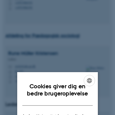
+4551906192
P
+4551906192
P
Afdeling for Pædagogisk sociologi
Rune Müller
Kristensen
Lektor
ruvk@edu.au.dk
M
B, 337
H
+4561669793
P
+4561669793
P
Cookies giver dig en
ENGLISH
bedre brugeroplevelse
DANISH
Leder af DPU i Aarhus