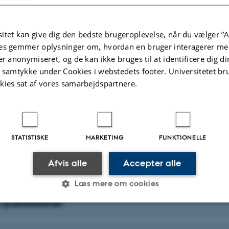
isk sociologi
itet kan give dig den bedste brugeroplevelse, når du vælger ”A
es gemmer oplysninger om, hvordan en bruger interagerer med
er anonymiseret, og de kan ikke bruges til at identificere dig d
t samtykke under Cookies i webstedets footer. Universitetet br
gsenheder
kies sat af vores samarbejdspartnere.
gogiske profession - kompetencer, professionalitet og
lse, handicap og alder
STATISTISKE
MARKETING
FUNKTIONELLE
ddannelsespolitik
Afvis alle
Accepter alle
Læs mere om cookies
 publikationer
Statistiske
Marketing
Funktionelle