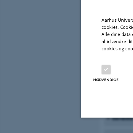
Pædagog
Aarhus Univers
cookies. Cooki
Alle dine data 
altid ændre di
Forsknin
cookies og coo
Den pæda
Uddanne
NØDVENDIGE
Voksenu
Seneste
Nødvendige