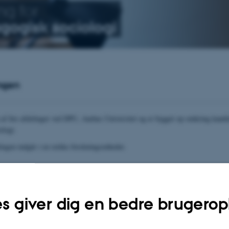
ng for
ogisk sociologi
ngen
 af fire afdelinger ved DPU, Aarhus Universitet og er bygget op omkring kandi
ologi.
lingen indgår i en række forskningsenheder.
e
s giver dig en bedre brugerop
uddannelsen i