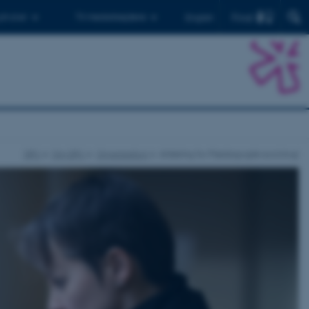
Find
 ph.d.er
Til medarbejdere
English
DPU
Om DPU
Organisation
Afdeling for Pædagogisk sociologi