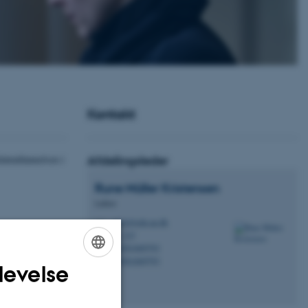
Kontakt
datuddannelsen i
Afdelingsleder
Rune Müller
Kristensen
Lektor
ruvk@edu.au.dk
M
B, 337
H
+4561669793
P
+4561669793
P
levelse
ENGLISH
DANISH