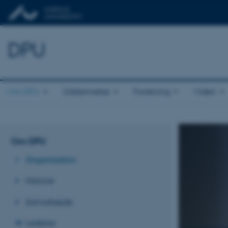
DPU
Om DPU
Uddannelse
Forskning
Viden
Om DPU
Organisation
Historie
Samarbejde
Ledelse