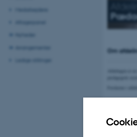
Afdeli
Medarbejdere
Pædag
Aftagerpanel
Nyheder
Arrangementer
Om afdeli
Ledige stillinger
Afdelingen er en
pædagogisk soci
Forskerne i afde
Uddannels
Cookie
Kandidat