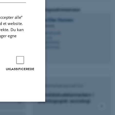
Afdelingsadministrator
ccepter alle”
Lasse Eiler
Hansen
 et website.
AC-fuldmægtig
irekte. Du kan
leh@edu.au.dk
M
uger egne
A, 216c
H
+4520703924
P
+4520703924
P
 praksis
UKLASSIFICEREDE
Uddannelsenævnet for:
Kandidatuddannelsen i
pædagogisk sociologi
Uklassificerede