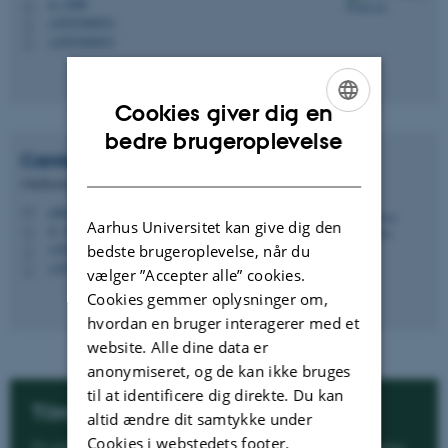
A, 308b
H
+4593508951
P
+4593508951
P
Cookies giver dig en
ENGLISH
bedre brugeroplevelse
Carsten
Henriksen
DANISH
Chefkonsulent
cahe@edu.au.dk
M
Aarhus Universitet kan give dig den
A, 308c
H
+4530664253
bedste brugeroplevelse, når du
P
+4530664253
P
vælger ”Accepter alle” cookies.
Cookies gemmer oplysninger om,
hvordan en bruger interagerer med et
website. Alle dine data er
anonymiseret, og de kan ikke bruges
til at identificere dig direkte. Du kan
Tilmeld nyhedsmail
altid ændre dit samtykke under
Cookies i webstedets footer.
Få nyheder fra DPU om pædagogik og uddannelsesforskning.