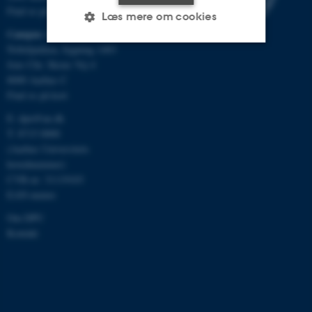
Find os på kort
Læs mere om cookies
Campus Aarhus
Nobelparken, bygning 1483
Jens Chr. Skous Vej 4
Nødvendige
Statistiske
Marketing
8000 Aarhus C
Find os på kort
Funktionelle
Uklassificerede
E:
dpu@au.dk
T: 8715 0000
(Aarhus Universitets
Nødvendige cookies hjælper
hovednummer)
med at gøre hjemmesiden
CVR-nr: 31119103
brugbar ved at aktivere nogle
EAN-numre
grundlæggende funktioner
Om DPU
som navigation mm.
Kontakt
Hjemmesiden kan ikke
fungerer uden disse cookies.