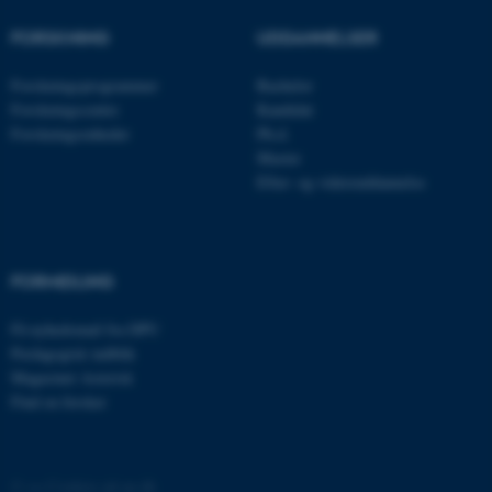
Navn
Udbyder / Domæne
be_typo_user
FORSKNING
UDDANNELSER
TYPO3 Association
.au.dk
Forskningsprogrammer
Bachelor
Forskningscentre
Kandidat
Forskningsenheder
Ph.d.
fe_typo_user
Typo3 Association
Master
.au.dk
Efter- og videreuddannelse
FORMIDLING
Få nyhedsmail fra DPU
Pædagogisk indblik
Magasinet Asterisk
Find en forsker
ASP.NET_SessionId
Microsoft Corporation
.au.dk
©
—
Cookies på au.dk