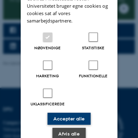
Universitetet bruger egne cookies og
cookies sat af vores
samarbejdspartnere.
Følg DPU på Facebook
Følg DPU på LinkedIn
NØDVENDIGE
STATISTISKE
Revideret 16.03.2026
-
Carsten Henriksen
MARKETING
FUNKTIONELLE
UKLASSIFICEREDE
DPU
Accepter alle
Campus Emdrup i København
Tuborgvej 164
Afvis alle
2400 København NV