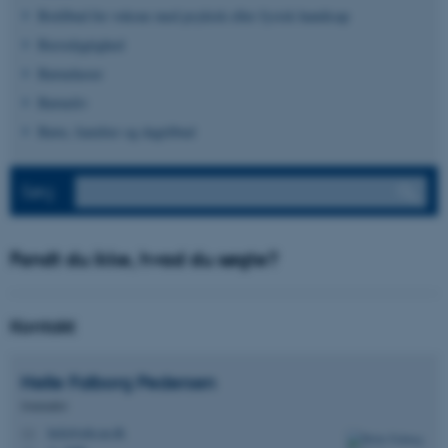
Botilbud for voksne med psykisk eller fysisk handicap
Bæredygtighed
Børnehaver
Børneliv
Børn, familier og dagtilbud
Søg
Fandt du ikke, hvad du søgte?
Kontakt
Helle Falborg
Pedersen
Journalist
hefa@edu.au.dk
M