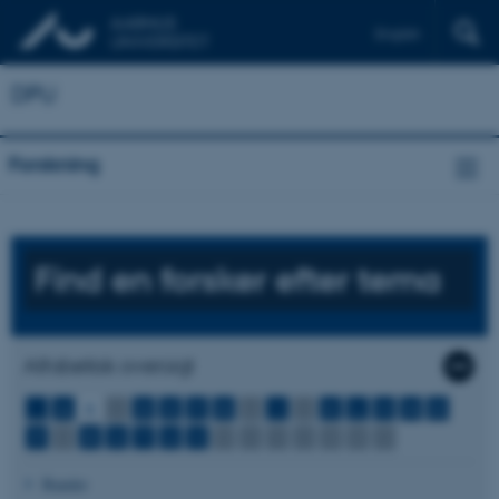
English
DPU
Forskning
Find en forsker efter tema
Alfabetisk oversigt
...
A
B
C
D
E
F
G
H
I
J
K
L
M
N
O
P
Q
R
S
T
U
V
W
X
Y
Z
Æ
Ø
Å
Bander