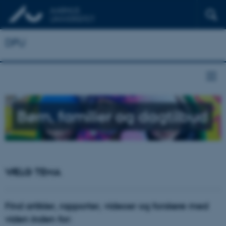
DPU
Børn, familier og dagtilbud
VÆLG TEMA
Find artikler, rapporter, videoer og forskere med
viden inden for: