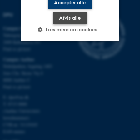
Accepter alle
DPU
Afvis alle
Campus Emdrup i København
Læs mere om cookies
Tuborgvej 164
2400 København NV
Find os på kort
Nødvendige
Statistiske
Marketing
Campus Aarhus
Funktionelle
Uklassificerede
Nobelparken, bygning 1483
Jens Chr. Skous Vej 4
8000 Aarhus C
Find os på kort
Nødvendige cookies hjælper
E:
dpu@au.dk
med at gøre hjemmesiden
T: 8715 0000
brugbar ved at aktivere nogle
(Aarhus Universitets
grundlæggende funktioner
hovednummer)
som navigation mm.
CVR-nr: 31119103
Hjemmesiden kan ikke
EAN-numre
fungerer uden disse cookies.