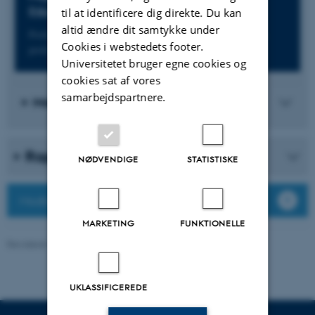
Education
til at identificere dig direkte. Du kan
altid ændre dit samtykke under
Professortiltrædelsesforelæsning af Ditte Winther-Lindqvist,
Cookies i webstedets footer.
professor ved DPU, Aarhus Universitet, 16. maj 2025.
Universitetet bruger egne cookies og
cookies sat af vores
samarbejdspartnere.
Mere viden på video
Rapporter og e-bøger
NØDVENDIGE
STATISTISKE
Modtag nyhedsmail fra DPU
MARKETING
FUNKTIONELLE
Revideret 16.04.2026
-
Carsten Henriksen
UKLASSIFICEREDE