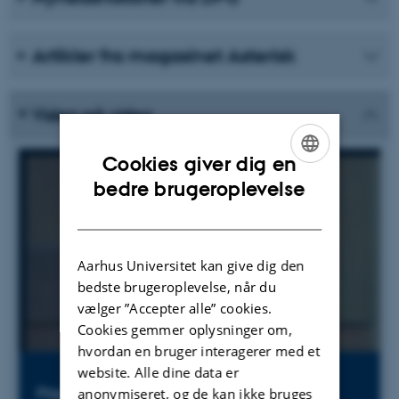
Artikler fra magasinet Asterisk
Viden på video
Cookies giver dig en
ENGLISH
bedre brugeroplevelse
DANISH
Aarhus Universitet kan give dig den
bedste brugeroplevelse, når du
vælger ”Accepter alle” cookies.
Cookies gemmer oplysninger om,
hvordan en bruger interagerer med et
website. Alle dine data er
Play, Care and development in Early Years
anonymiseret, og de kan ikke bruges