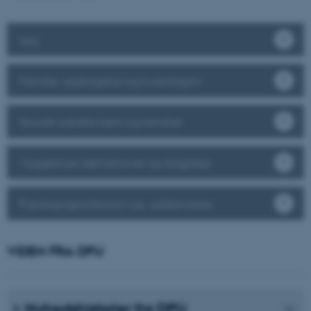
Leg
Familie, opdragelse og hverdagsliv
Socialt udsatte børn og familier
Vuggestuer, børnehaver og dagpleje
Pædagogprofession og -uddannelse
VIDEN FRA DPU
Nyhedshistorier fra DPU