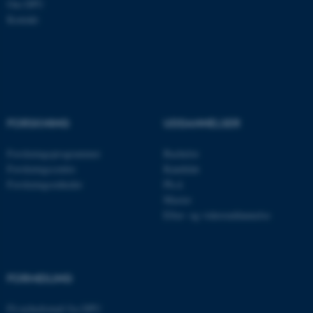
Om DPU
Kontakt
Navn
Udbyder / Domæne
be_typo_user
TYPO3 Association
.au.dk
FORSKNING
UDDANNELSER
fe_typo_user
Typo3 Association
.au.dk
Forskningsprogrammer
Bachelor
Forskningscentre
Kandidat
Forskningsenheder
Ph.d.
Master
Efter- og videreuddannelse
FORMIDLING
Få nyhedsmail fra DPU