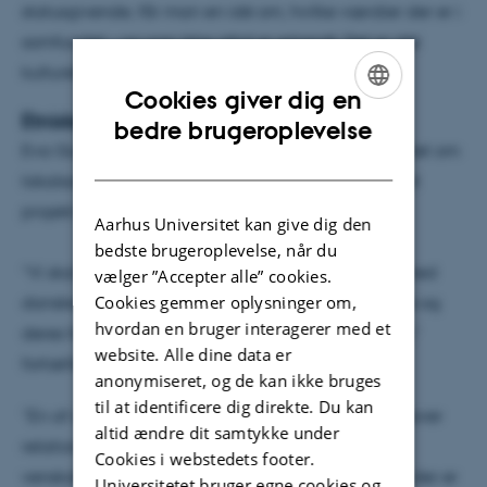
statusgivende, får man en idé om, hvilke værdier der er i
samfundet – og som ikke altid er erkendt. Det er dét
kulturelle stof, jeg er interesseret i.”
Cookies giver dig en
Etniske skel i institutioner
ENGLISH
bedre brugeroplevelse
Eva Gulløv er ved at lægge sidste hånd på projektet om
DANISH
lokalsamfund og tager senere på året hul på et nyt
projekt i samarbejde med forskere fra RUC.
Aarhus Universitet kan give dig den
bedste brugeroplevelse, når du
”Vi skal følge de mindste indvandrerbørns møde med
vælger ”Accepter alle” cookies.
Cookies gemmer oplysninger om,
danske daginstitutioner og undersøge, hvordan de og
hvordan en bruger interagerer med et
deres forældre oplever mødet med institutionerne,”
website. Alle dine data er
fortæller Eva Gulløv.
anonymiseret, og de kan ikke bruges
til at identificere dig direkte. Du kan
”En af de ting, der optager mig, er, hvordan børn laver
altid ændre dit samtykke under
relationer. Vi har en tendens til at snakke om, at
Cookies i webstedets footer.
venskaber er noget, børn skaber ud fra kemi, men der er
Universitetet bruger egne cookies og