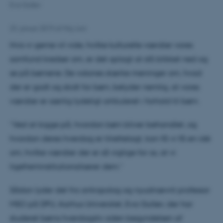
Eva Gulløv
23. januar 2019
af
Maj Juni
Hvis vi gerne vil vide, hvilke kulturelle værdier vores
samfund kredser om, er det oplagt at slå blikket ned og
se på børnene. De voksnes stærke meninger om, hvad
der er godt og skidt for børn, betyder nemlig, at vores
værdier er særlig tydeligt artikuleret i forhold til børn.
”Ved at kigge på, hvordan børn bliver behandlet, og
hvordan deres hverdag er tilrettelagt, kan få vi få en idé
om, hvilke værdier der er så vigtige for os, at vi
ligefreminstitutionaliserer dem.”
Sådan lyder det fra antropolog og nyudnævnt professor
MSO på DPU, Aarhus Universitet, Eva Gulløv, der har
studeret børns hverdagsliv siden begyndelsen af