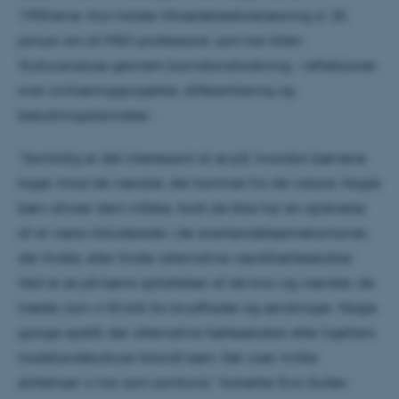
1990’erne. Hun holder tiltrædelsesforelæsning d. 25.
januar om sit MSO-professorat, som har titlen
’Kulturanalyse gennem barndomsforskning – refleksioner
over civiliseringsprojekter, differentiering og
betydningsdannelse´.
”Samtidig er det interessant at se på, hvordan børnene
tager imod de værdier, der kommer fra de voksne. Nogle
børn afviser dem måske, fordi de ikke har en oplevelse
af at være inkluderede i de anerkendelsesmekanismer,
der findes, eller finder alternative værdifællesskaber.
Ved at se på børns opfattelser af de krav og værdier, de
møder, kan vi få blik for brudflader og ændringer. Nogle
gange opstår der alternative fællesskaber eller ligefrem
modstandskulturer blandt børn. Det viser, hvilke
skillelinjer vi har som samfund,” fortæller Eva Gulløv.