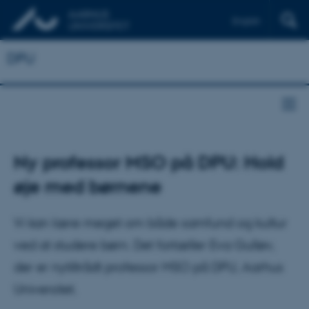
English
DPU
Ny professor MSO på DPU: Hold
øje med børnene
Vi kan lære meget om både samfund og kultur
ved at studere børn. Det fortæller Eva Gulløv,
der er nytiltrådt professor MSO på DPU, Aarhus
Universitet.