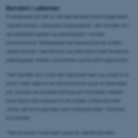
Barndom i udkanten
Et eksempel på det er hendes seneste forskningsprojekt
’Lokale hensyn, nationale dagsordener’, der handler om
opvækstbetingelser og pædagogik i mindre
lokalsamfund. Feltarbejdet her bestod blandt andet i
observationer i børnehaver og interviews med forældre,
pædagoger, ledere, konsulenter og forvaltningsansatte.
”Det handler om, hvad der tilskynder børn og unge til at
blive i eller rejse fra et lokalsamfund og er et eksempel
på, hvordan en problemstilling som forholdet mellem
land og by kan belyses fra en anden vinkel end den
vante ved at bruge børn som indfaldsvinkel,” forklarer
Eva Gulløv.
”Ved at se på, hvad børn synes er værdifuldt eller