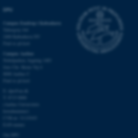
DPU
Campus Emdrup i København
Tuborgvej 164
2400 København NV
Find os på kort
Campus Aarhus
Nobelparken, bygning 1483
Jens Chr. Skous Vej 4
8000 Aarhus C
ASP.NET_SessionId
Microsoft Corporation
Find os på kort
.au.dk
E:
dpu@au.dk
T: 8715 0000
(Aarhus Universitets
hovednummer)
JSESSIONID
Oracle Corporation
.au.dk
CVR-nr: 31119103
EAN-numre
Om DPU