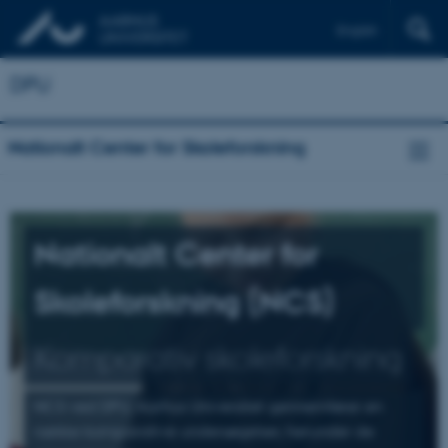
English
DPU
Nationalt Center for Skoleforskning
Nationalt Center for
Skoleforskning (NCS)
Komparativ skoleforskning
NCS ved DPU, Aarhus Universitet gennemfører en
række komparative undersøgelser, herunder de