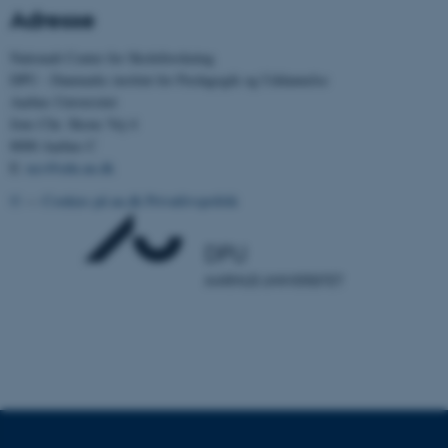
Adresse
Nationalt Center for Skoleforskning
Nødvendige cookies hjælper
DPU - Danmarks institut for Pædagogik og Uddannelse
med at gøre hjemmesiden
Aarhus Universitet
brugbar ved at aktivere nogle
Jens Chr. Skous Vej 4
grundlæggende funktioner
8000 Aarhus C
som navigation mm.
E:
ncs@edu.au.dk
Hjemmesiden kan ikke
©
—
Cookies på au.dk
Privatlivspolitik
fungerer uden disse cookies.
Navn
Udbyder / Domæne
be_typo_user
TYPO3 Association
.au.dk
fe_typo_user
Typo3 Association
.au.dk