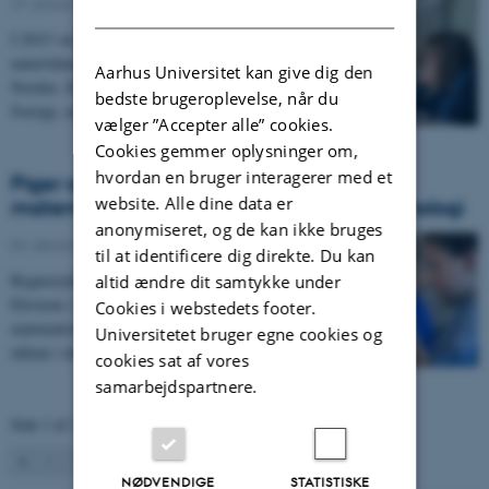
27. januar 2026
-
DANISH
I 2015 var de danske matematik- og
natur/teknologilæreres jobtilfredshed den laveste i
Aarhus Universitet kan give dig den
Norden. Siden da er niveauet steget i Danmark og i
bedste brugeroplevelse, når du
Sverige, mens det er faldet i Finland og Norge.
vælger ”Accepter alle” cookies.
Cookies gemmer oplysninger om,
hvordan en bruger interagerer med et
Piger og drenge vokser fra hinanden i
website. Alle dine data er
matematik, men følges ad i natur og teknologi
anonymiseret, og de kan ikke bruges
04. december 2024
-
til at identificere dig direkte. Du kan
Regnestykker, geometriske former og lagkagebrøker.
altid ændre dit samtykke under
Eleverne i 4. klasse holder samlet set skansen i de
Cookies i webstedets footer.
matematiske discipliner, men ser man nærmere på
Universitetet bruger egne cookies og
tallene i den nye TIMSS-undersøgelse fra DPU,…
cookies sat af vores
samarbejdspartnere.
Side 1 af 12
1
2
3
…
12
Næste
NØDVENDIGE
STATISTISKE