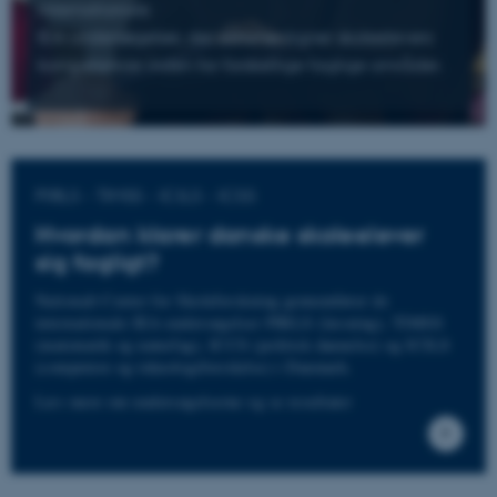
internationale
IEA-undersøgelser, der sammenligner skoleelevers
kompetencer inden for forskellige faglige områder.
PIRLS - TIMSS - ICILS - ICSS
Hvordan klarer danske skoleelever
sig fagligt?
Nationalt Center for Skoleforskning gennemfører de
internationale IEA-undersøgelser PIRLS (læsning), TIMSS
(matematik og naturfag), ICCS (politisk dannelse) og ICILS
(computere og teknologiforståelse) i Danmark.
Læs mere om undersøgelserne og se resultater