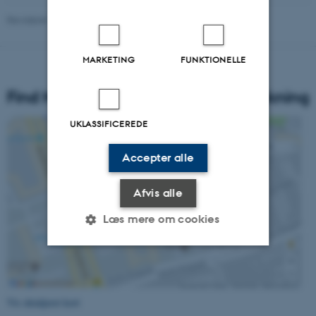
Revideret 16.04.2026
-
Carsten Henriksen
MARKETING
FUNKTIONELLE
Find Nationalt Center for Skoleforskning
UKLASSIFICEREDE
Accepter alle
Afvis alle
Læs mere om cookies
Nødvendige
Statistiske
Marketing
Funktionelle
Uklassificerede
Vis detaljeret kort