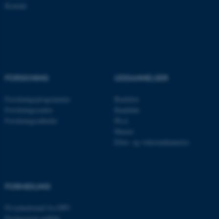
Kontakt
ARRAffinity
Microsoft Corporation
.mitstudie.au.dk
esctx
Microsoft Corporation
.login.microsoftonline.com
FORSKNING
UDDANNELSER
fpc
Microsoft Corporation
login.microsoftonline.com
Forskningsprogrammer
Bachelor
Forskningscentre
Kandidat
__cf_bm
Cloudflare Inc.
Forskningsenheder
Ph.d.
.pure.au.dk
Master
Efter- og videreuddannelse
__cf_bm
Cloudflare Inc.
.linkedin.com
FORMIDLING
Få nyhedsmail fra DPU
__cf_bm
Cloudflare Inc.
Pædagogisk indblik