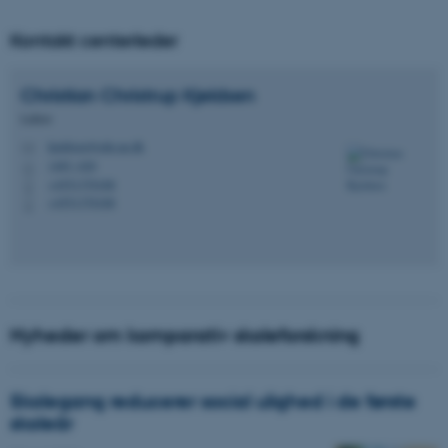
Kontakt centerleder
Christian Christrup
Kjeldsen
Lektor
kjeldsen@edu.au.dk
M
1483, 620
H
+4551370188
P
+4551370188
P
Nyheder om komparativ skoleforskning
Skolegang reducerer social ulighed i de første
skoleår