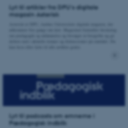
Lyt til artikler fra DPU's digitale
magasin Asterisk
Asterisk er DPU, Aarhus Universitets digitale magasin, der
udkommer fire gange om året. Magasinet formidler forskning
om pædagogik og uddannelse og forsøger at foregribe og gå
dybere ned i aktuelle temaer og diskussioner på området. Du
kan læse eller lytte til alle artikler gratis.
Lyt til podcasts om emnerne i
Pædagogisk indblik