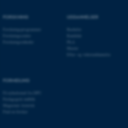
FORSKNING
UDDANNELSER
JSESSIONID
Oracle Corporation
Forskningsprogrammer
Bachelor
.au.dk
Forskningscentre
Kandidat
Forskningsenheder
Ph.d.
Master
ARRAffinity
Microsoft Corporation
Efter- og videreuddannelse
.mitstudie.au.dk
FORMIDLING
esctx
Microsoft Corporation
.login.microsoftonline.com
Få nyhedsmail fra DPU
Pædagogisk indblik
fpc
Microsoft Corporation
Magasinet Asterisk
login.microsoftonline.com
Find en forsker
__cf_bm
Cloudflare Inc.
.pure.au.dk