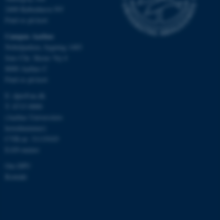
Navn
Udbyder / Domæne
2400 København NV
Find os på kort
be_typo_user
TYPO3 Association
.au.dk
Campus Aarhus
Nobelparken, bygning 1483
Jens Chr. Skous Vej 4
8000 Aarhus C
fe_typo_user
Typo3 Association
.au.dk
Find os på kort
E:
dpu@au.dk
T: 8715 0000
(Aarhus Universitets
hovednummer)
CVR-nr: 31119103
EAN-numre
Om DPU
Kontakt
ASP.NET_SessionId
Microsoft Corporation
.au.dk