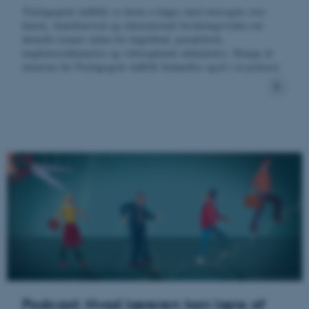
'Pædagogisk indblik' er korte e-bøger med oversigter over
dansk, skandinavisk og international forskningsviden om
aktuelle temaer inden for dagtilbud, grundskole,
ungdomsuddannelse og videregående uddannelse. Mange af
emnerne for Pædagogisk indblik behandles også i en podcast.
Podcast: Hvad læreren kan lære af