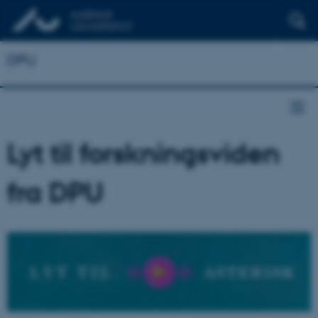
DPU
Lyt til forskningsviden
fra DPU