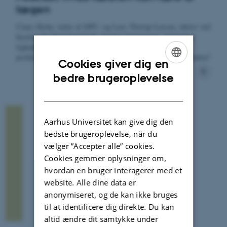
lægen
Claus Holm, leder af DPU, og Lars Thorup Larsen, lektor ved
Institut for Statskundskab, Aarhus Universitet, diskuterer
ligheder og forskelle mellem lægens og lærerens
professionelle dømmekraft - og hvad de kan lære af hinanden?
Cookies giver dig en
ENGLISH
bedre brugeroplevelse
DANISH
Aarhus Universitet kan give dig den
bedste brugeroplevelse, når du
vælger ”Accepter alle” cookies.
Cookies gemmer oplysninger om,
hvordan en bruger interagerer med et
website. Alle dine data er
anonymiseret, og de kan ikke bruges
til at identificere dig direkte. Du kan
altid ændre dit samtykke under