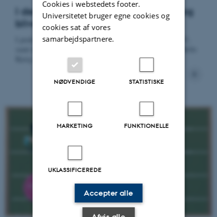
Cookies i webstedets footer.
I den kønskloge skole kan STEM-fag
Universitetet bruger egne cookies og
blive interessante for alle børn
cookies sat af vores
samarbejdspartnere.
I podcasten møder du Dorthe Staunæs, professor ved DPU,
samt naturfagslærer Kikki Laumann, pædagogisk leder Helle
Bjerg og lærer og skolekonsulent Josefine Jack Ejby.
NØDVENDIGE
STATISTISKE
MARKETING
FUNKTIONELLE
UKLASSIFICEREDE
Accepter alle
Afvis alle