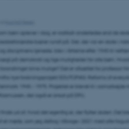
4
af
Knud Holt Nielsen
som børn oplever i dag, er radikalt anderledes end de skol
edsteforældre bærer rundt på. Det, der var en skole i nat
og disciplinens tjeneste, blev i årtierne efter 1945 til velf
ægt på demokrati og lige muligheder for alle børn. Hvo
 forandringer blive mulige? Det er afsættet for professor N
ths nye forskningsprojekt EDUTOPIAS: Reforms of everyd
Denmark 1945 – 1975. Projektet er blevet til i samarbejde 
Rasmussen, der også er ansat på DPU.
 finde ud af, hvad det egentlig er, der flytter skolen. Det b
af et møde, som jeg deltog i tilbage i 2021 med alle fagu