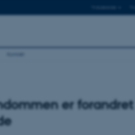
Til studerende
Til
Kontakt
ndommen er forandret
de