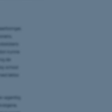
eerfaringer,
ionens,
ærdsstatens
rdan kunne
ing de
ay school
med lektor
lev egentlig
dvalgene,