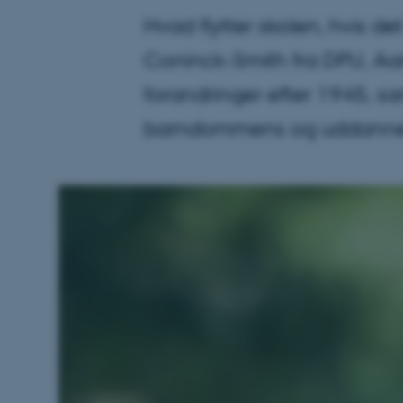
Hvad flytter skolen, hvis d
Coninck-Smith fra DPU, Aarh
forandringer efter 1945, sa
barndommens og uddannels