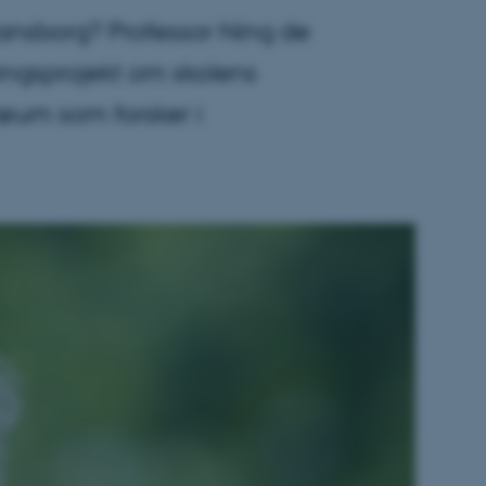
tiansborg? Professor Ning de
ningsprojekt om skolens
læum som forsker i