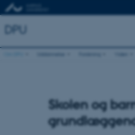
DPU
Om DPU
Uddannelse
Forskning
Viden
Skolen og bar
grundlæggen