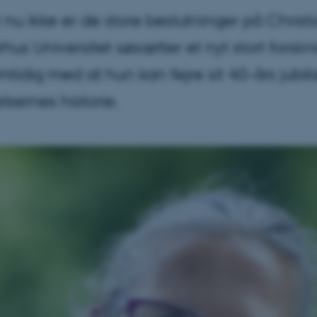
et nu ikke er de store beslutninger på Chris
us Universitet søsætter et nyt stort forsk
mtidig med at hun kan fejre sit 40-års jubi
ernes historie.