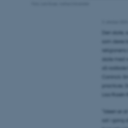
Foto: Lars Kruse, Aarhus Universitet
3. oktober 202
Den skole, 
som deres b
religionens 
skole med v
så radikale
Coninck-Smi
practices. 
Lisa Rosén 
”Ideen er at
sat i gang 