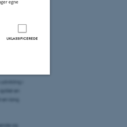
uger egne
a 1958 var,
lærerne
 skolen.
UKLASSIFICEREDE
sioner om
 alle bevæge
udvikling i
Uklassificerede
pillet en
t en lang
ere nogle
rer uden disse
agende og