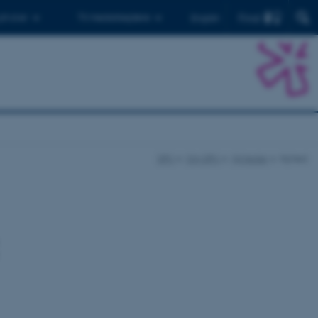
Find
 ph.d.er
Til medarbejdere
English
DPU
Om DPU
Nyheder
Nyhed