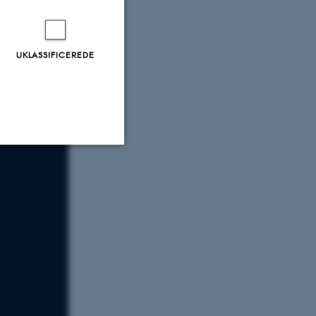
nmark
UKLASSIFICEREDE
Uklassificerede
ere nogle
rer uden disse