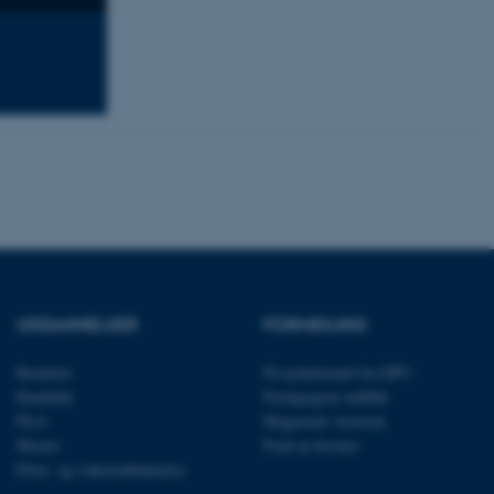
 vores CMS-udbyder,
identificere en backend-
bruger er logget ind i
rbundet med Typo3-
emet. Det bruges generelt
ntifikator for at gøre det
præferencer, men i mange
 ikke nødvendigt, da det
lt af platformen, skønt
webstedsadministratorer. I
dstillet til at blive
en browsersession. Det
entifikator i stedet for
ose platform session
UDDANNELSER
FORMIDLING
emmesider, som er skrevet
gi. Den bruges af serveren
onym brugersession.
Bachelor
Få nyhedsmail fra DPU
session cookie, brugt af
Kandidat
Pædagogisk indblik
Bruges normalt til at
Ph.d.
Magasinet Asterisk
ugersession af serveren.
Master
Find en forsker
ebsites run on the Windows
Efter- og videreuddannelse
is used for load balancing
 page requests are routed