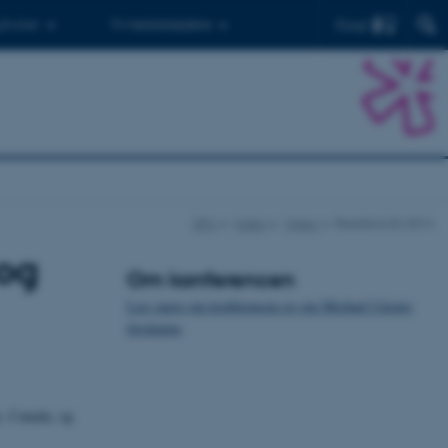
Find
 ph.d.er
Til medarbejdere
DPU
Viden
Video
Resiliens 04 2014
 og
Om konferencen
Læs mere om konferencen og om Michael Ungars
forskning
.
x, Canada, og