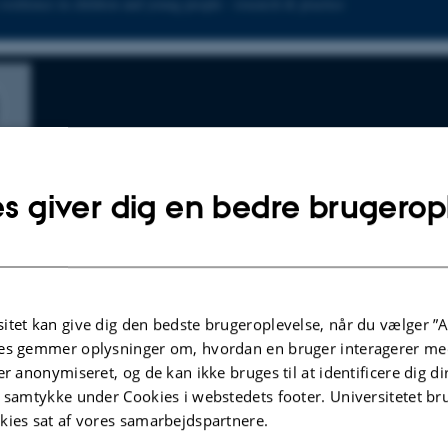
 resilience in children and young people - research & practice
s giver dig en bedre brugerop
itet kan give dig den bedste brugeroplevelse, når du vælger ”A
es gemmer oplysninger om, hvordan en bruger interagerer med
er anonymiseret, og de kan ikke bruges til at identificere dig d
t samtykke under Cookies i webstedets footer. Universitetet br
kies sat af vores samarbejdspartnere.