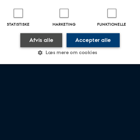
liner
 future resilience promoting programmes for children and young people in De
STATISTISKE
MARKETING
FUNKTIONELLE
Afvis alle
Accepter alle
Læs mere om cookies
Statistiske
Marketing
Funktionelle
es hjælper med at gøre hjemmesiden brugbar ved at aktiv
nktioner som navigation mm. Hjemmesiden kan ikke funge