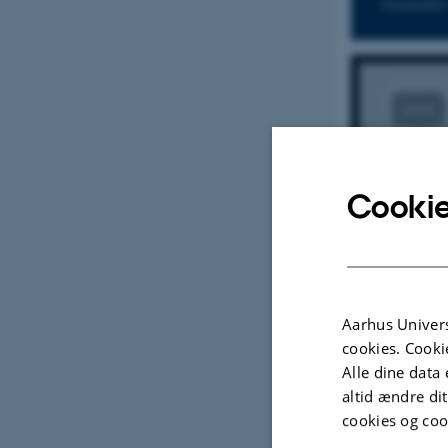
Sustainable
Cookie
Aarhus Univers
cookies. Cooki
Alle dine data 
altid ændre di
cookies og coo