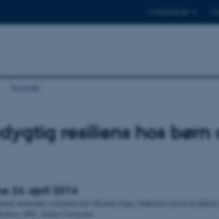
Til studerende
Til
Kontakt
ygtig resiliens hos børn
e 24. april 2014
ionalt anerkendte resiliensforsker Michael Ungar, Dalhousie University,Halifa
Berliner, DPU, Aarhus Universitet.