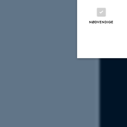
Peter Ber
Present and
NØDVENDIGE
Nødvendige
Nødvendige cooki
grundlæggende fu
cookies.