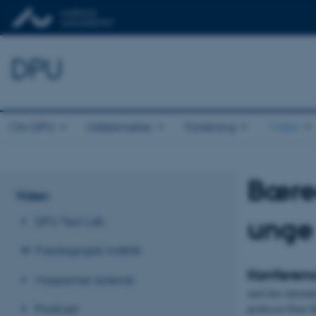
DPU
Om DPU
Uddannelse
Forskning
Viden
Bæred
Viden
unge
DPU Test Lab
Pædagogisk indblik
Konferenc
Magasinet Asterisk
med den internat
Podcast
professor Peter 