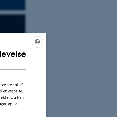
levelse
ENGLISH
DANISH
ccepter alle”
 et website.
irekte. Du kan
uger egne