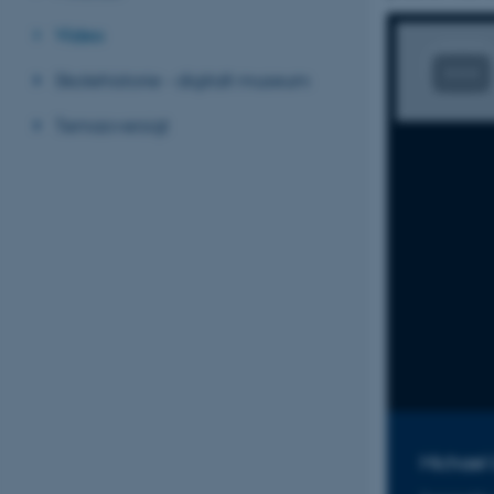
Video
Skolehistorie - digitalt museum
Temaoversigt
Michael