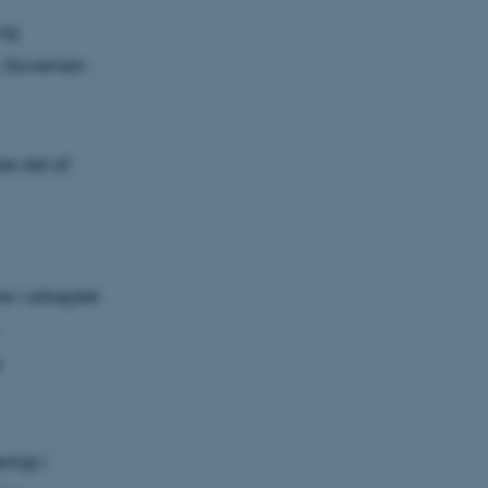
 og
 Slovenien
ke del af
 i arbejdet
k
ligt i