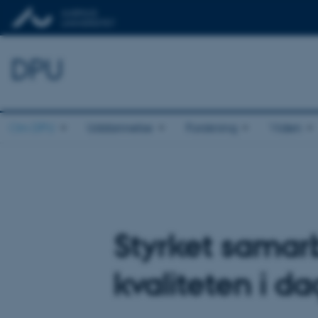
DPU
Om DPU
Uddannelse
Forskning
Viden
Styrket samar
kvaliteten i da