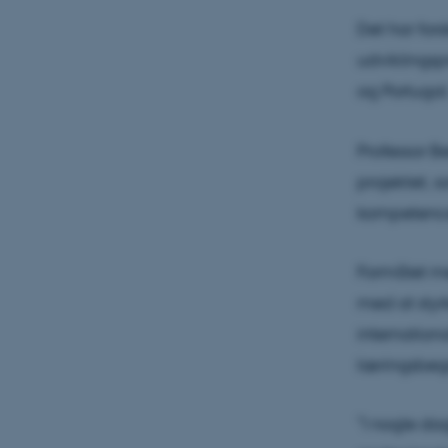
Det har fors
udviklingsp
og Portugal
Professor B
projektet, 
kompetence
Formålet m
med at styr
internation
læringsbeg
”I nogle da