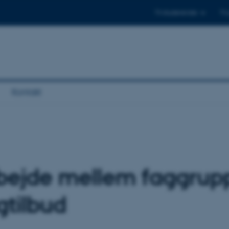
Til studerende
Til
Kontakt
bejde mellem faggrup
gtilbud