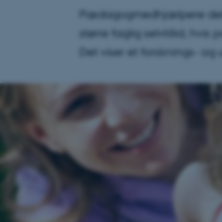
Pædagogmedhjælpere deltag
større faglig selvtillid, 
Det viser et forsknings- og 