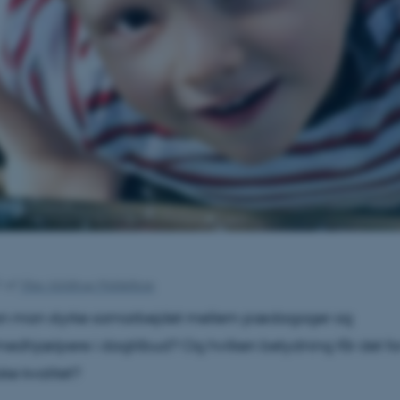
1
af
Vibe Abildtrup Middelboe
n man styrke samarbejdet mellem pædagoger og
hjælpere i dagtilbud? Og hvilken betydning får det fo
e kvalitet?