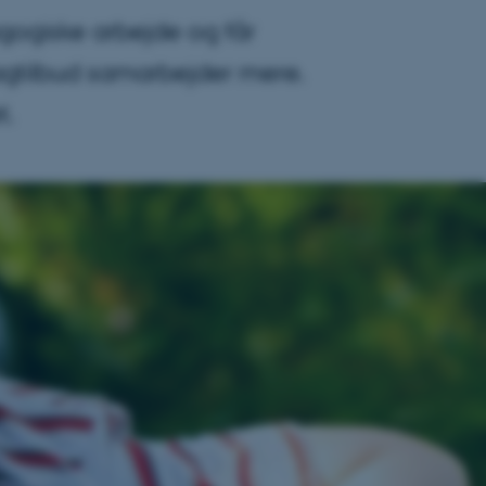
ogiske arbejde og får
agtilbud samarbejder mere.
t.