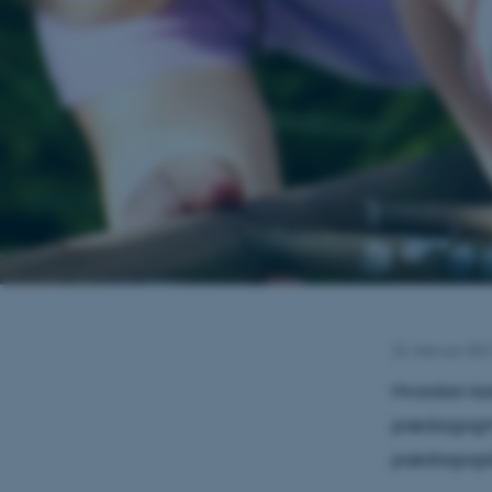
22. februar 202
Hvordan ka
pædagogmed
pædagogisk