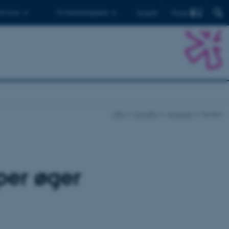
Find
 ph.d.er
Til medarbejdere
English
DPU
Om DPU
Nyheder
Nyhed
per øger