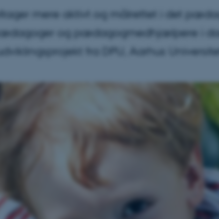
er mere aktivt og målrettet i det pædag
hvis pædagoger og pædagogmedhjælpere i d
udviklingsprojekt fra DPU, Aarhus Universite