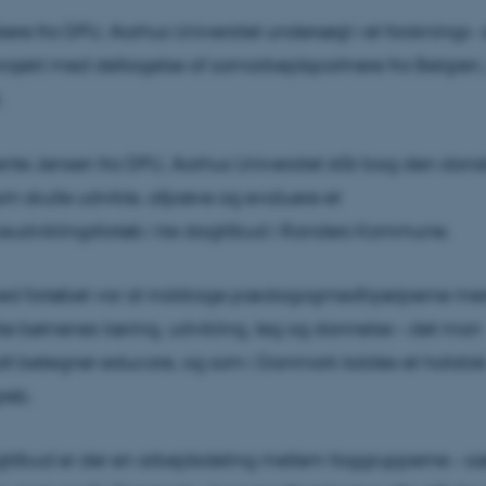
kere fra DPU, Aarhus Universitet undersøgt i et forsknings-
rojekt med deltagelse af samarbejdspartnere fra Belgien,
.
ente Jensen fra DPU, Aarhus Universitet står bag den dans
som skulle udvikle, afprøve og evaluere et
udviklingsforløb i tre dagtilbud i Randers Kommune.
ed forløbet var at inddrage pædagogmedhjælperne mere
ke børnenes læring, udvikling, leg og dannelse – det man
alt betegner educare, og som i Danmark kaldes et holistis
reb.
gtilbud er der en arbejdsdeling mellem faggrupperne – sær