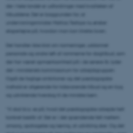
der i hele landet er udfordringer med kvaliteten af
tilbuddene. Det er baggrunden for, at
undervisningsminister Mattias Tesfaye nu ønsker
ekspertøjne på, hvordan man kan tilrette loven.
Det handler ikke blot om normeringer, uddannet
personale og andre løft af rammerne for dagtilbud, som
der har været opmærksomhed på i de senere år, lyder
det i ministeriets kommissorium for arbejdsgruppen.
Også de faglige ambitioner og det pædagogiske
indhold er afgørende for tidssvarende tilbud og en tryg
og udviklende hverdag til de mindste børn.
Ditte Alexandra Winther-Lindqvist
”Vi skal bl.a. se på, hvad det pædagogiske arbejde helt
Professor, ph.d.
konkret består af. Det er i det spændende felt mellem
omsorg, opdragelse og læring, at udvikling sker. Og det
diwi@edu.au.dk