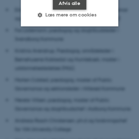
Afvis alle
Eik Møller, pædagog, master of Public Governance
Læs mere om cookies
og stadsdirektør i Odense Kommune (Formand)
Fie Lademann, pædagog og dagtilbudsleder i
Nødvendige
Statistiske
Marketing
Svendborg Kommune
Funktionelle
Uklassificerede
Kristina Avenstrup, Pædagog, områdeleder i
Børnehusene Kokkedal og Humlebæk, master i
uddannelsesledelses (MUL).
Nødvendige cookies hjælper
Morten Colsted, pædagog, master of Public
med at gøre hjemmesiden
Governance og sektionsleder i Hillerød Kommune
brugbar ved at aktivere nogle
grundlæggende funktioner
Merete Villsen, pædagog, master of Public
som navigation mm.
Governance og dagtilbudschef i Aalborg Kommune
Hjemmesiden kan ikke
fungerer uden disse cookies.
Andreas Rasch Christensen, ph.d og forskningschef
for VIA University College