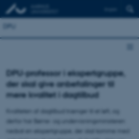
English
DPU
DPU-professor i ekspertgruppe,
der skal give anbefalinger til
mere kvalitet i dagtilbud
Kvaliteten af dagtilbud trænger til et løft, og
derfor har Børne- og undervisningsministeren
nedsat en ekspertgruppe, der skal komme med