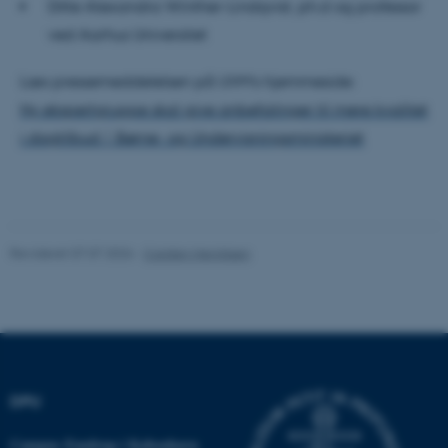
Ditte Alexandra Winther-Lindqvist, ph.d og professor
Navn
Udbyder / Domæne
ved Aarhus Universitet
be_typo_user
TYPO3 Association
.au.dk
Læs pressemeddelelsen på UVM’s hjemmeside:
Ny ekspertgruppe skal give anbefalinger til mere kvalitet
i dagtilbud | Børne- og Undervisningsministeriet
fe_typo_user
Typo3 Association
.au.dk
Revideret 07.07.2026
-
Carsten Henriksen
DPU
ASP.NET_SessionId
Microsoft Corporation
Campus Emdrup i København