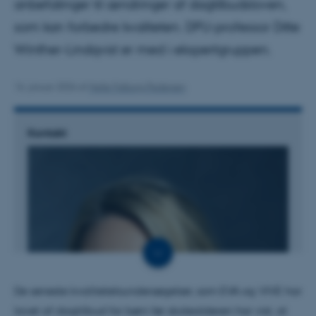
anbefalinger til ændringer af dagtilbudsloven,
som kan forbedre kvaliteten. DPU-professor Ditte
Winther-Lindqvist er med i ekspertgruppen.
16. januar 2026
af
Helle Falborg Pedersen
Kontakt
De seneste kvalitetetsundersøgelser, som EVA og VIVE har
lavet af dagtilbud for børn før skolealderen har vist, at