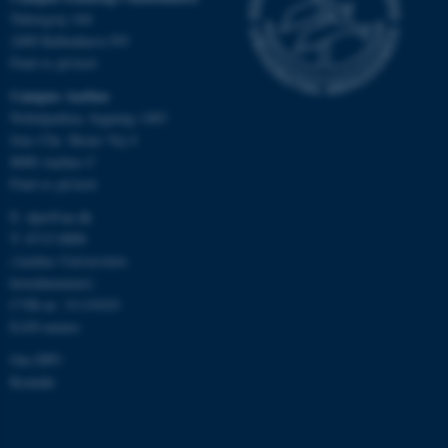
.au.dk
Tuborgvej 164
2400 København NV
Find os på kort
Campus Aarhus
JSESSIONID
Oracle Corporation
.au.dk
Nobelparken, bygning 1483
Jens Chr. Skous Vej 4
8000 Aarhus C
Find os på kort
ARRAffinity
Microsoft Corporation
.mitstudie.au.dk
E:
dpu@au.dk
T: 8715 0000
(Aarhus Universitets
hovednummer)
CVR-nr: 31119103
esctx
Microsoft Corporation
EAN-numre
.login.microsoftonline.com
Om DPU
fpc
Microsoft Corporation
Kontakt
login.microsoftonline.com
__cf_bm
Cloudflare Inc.
.pure.au.dk