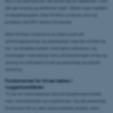
skal vi se nærmere på. Her spiller leg en nøglerolle – men
det gør omsorg og relationer også”. Sådan siger medlem
af ekspertgruppen, Ditte Winther-Lindqvist, ph.d og
professor ved DPU, Aarhus Universitet.
Ditte Winther-Lindqvist er en stærk profil på
udviklingspsykologi og pædagogik med de mindste og
har i en årrække forsket i små børns institutions- og
hverdagsliv med særligt fokus på betydningen af leg og
omsorg for små børns trivsel og personlige og sociale
udvikling.
Fundamentet for trivsel støbes i
vuggestuealderen
”Vi har en mistrivselskrise, ikke på dagtilbudsområdet,
men i barndommen og ungdommen. Og det personlige
fundament for at være ressourcestærk skabes, mens