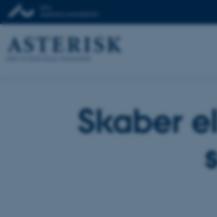
Skaber el