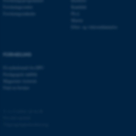
Forskningsprogrammer
Bachelor
Forskningscentre
Kandidat
Forskningsenheder
Ph.d.
Master
Efter- og videreuddannelse
ASP.NET_SessionId
Microsoft Corporation
.au.dk
FORMIDLING
Få nyhedsmail fra DPU
Pædagogisk indblik
JSESSIONID
Oracle Corporation
Magasinet Asterisk
.au.dk
Find en forsker
ARRAffinity
Microsoft Corporation
©
—
Cookies på au.dk
.mitstudie.au.dk
Privatlivspolitik
Tilgængelighedserklæring