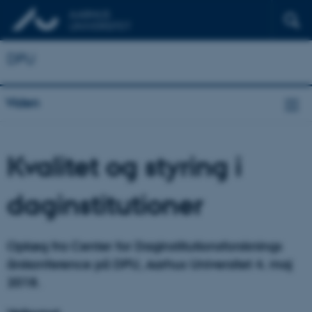
DPU
Viden
Kvalitet og styring i
daginstitutioner
Oplæg fra Center for Daginstitutionsforsknings
årskonference på DPU, Aarhus Universitet 4. maj
2018.