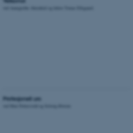
Velkomst
ved Annegrethe Ahrenkiel og lektor Tomas Ellegaard.
Profesjonell uro
ved Mari Pettersvold og Solveig Østrem