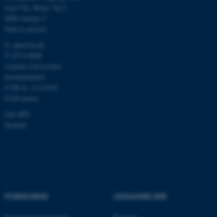
brugbar ved at aktivere nogle
Jens Chr. Skous Vej 4
grundlæggende funktioner
8000 Aarhus C
som navigation mm.
Find os på kort
Hjemmesiden kan ikke
E:
dpu@au.dk
fungerer uden disse cookies.
T: 8715 0000
(Aarhus Universitets
hovednummer)
CVR-nr: 31119103
Navn
Udbyder / Domæne
EAN-numre
be_typo_user
TYPO3 Association
.au.dk
Om DPU
Kontakt
fe_typo_user
Typo3 Association
.au.dk
FORSKNING
UDDANNELSER