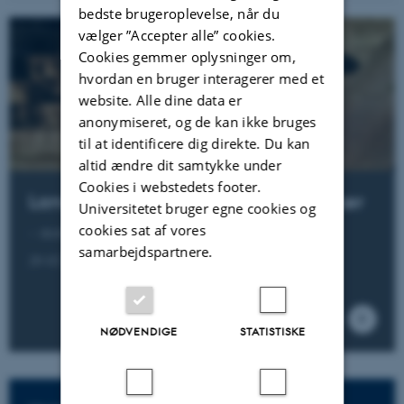
bedste brugeroplevelse, når du
vælger ”Accepter alle” cookies.
Cookies gemmer oplysninger om,
hvordan en bruger interagerer med et
website. Alle dine data er
anonymiseret, og de kan ikke bruges
til at identificere dig direkte. Du kan
altid ændre dit samtykke under
Cookies i webstedets footer.
Langvarigt bekymrende skolefravær
Universitetet bruger egne cookies og
cookies sat af vores
– skolevægring
samarbejdspartnere.
20-02-2023
NØDVENDIGE
STATISTISKE