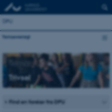
DPU
Temaoversigt
Tema:
Trivsel
Find en forsker fra DPU