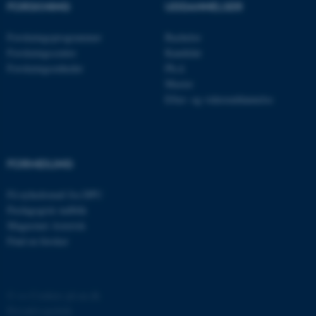
FORSKNING
UDDANNELSER
Forskningsprogrammer
Bachelor
esctx
Microsoft Corporation
.login.microsoftonline.com
Forskningscentre
Kandidat
Forskningsenheder
Ph.d.
fpc
Microsoft Corporation
Master
login.microsoftonline.com
Efter- og videreuddannelse
__cf_bm
Cloudflare Inc.
.pure.au.dk
FORMIDLING
__cf_bm
Cloudflare Inc.
Få nyhedsmail fra DPU
.linkedin.com
Pædagogisk indblik
Magasinet Asterisk
Find en forsker
__cf_bm
Cloudflare Inc.
.twitter.com
©
—
Cookies på au.dk
Privatlivspolitik