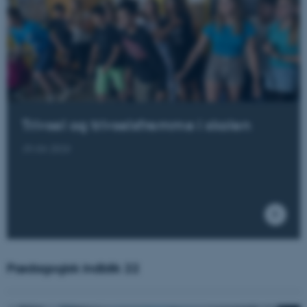
Trivsel og trivselsfremme i skolen
18-04-2024
Pædagogisk indblik 22