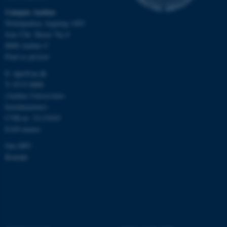
Campus Aarhus
Nobelparken, bygning 1483
Jens Chr. Skous Vej 4
8000 Aarhus C
Find os på kort
E:
dpu@au.dk
T: 8715 0000
ASP.NET_SessionId
Microsoft Corporation
(Aarhus Universitets
.au.dk
hovednummer)
CVR-nr: 31119103
EAN-numre
Om DPU
JSESSIONID
Oracle Corporation
.au.dk
Kontakt
ARRAffinity
Microsoft Corporation
.mitstudie.au.dk