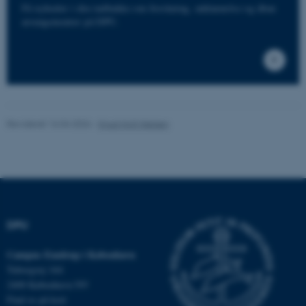
med at gøre hjemmesiden
Få nyheder i din indbakke om forskning, uddannelse og åbne
arrangementer på DPU.
brugbar ved at aktivere nogle
grundlæggende funktioner
som navigation mm.
Hjemmesiden kan ikke
fungerer uden disse cookies.
Revideret 16.04.2026
-
Knud Holt Nielsen
Navn
Udbyder / Domæne
be_typo_user
TYPO3 Association
.au.dk
DPU
fe_typo_user
Typo3 Association
.au.dk
Campus Emdrup i København
Tuborgvej 164
2400 København NV
Find os på kort