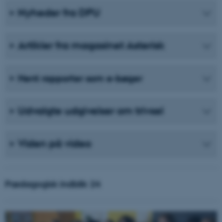
Nyheder fra DPU
Artikler fra magasinet Asterisk
Hent rapporter som e-bøger
Udvalgte udgivelser om trivsel
Viden på video
Pædagogisk indblik 24