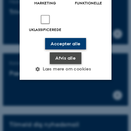
Masteruddannelse
MARKETING
FUNKTIONELLE
Trivsels- og ressourcepsykologi
UKLASSIFICEREDE
Accepter alle
Afvis alle
Kandidatuddannelse
Læs mere om cookies
Pædagogisk psykologi
Nødvendige
Statistiske
Marketing
Funktionelle
Uklassificerede
Tilmeld dig nyhedsmail
Nødvendige cookies hjælper