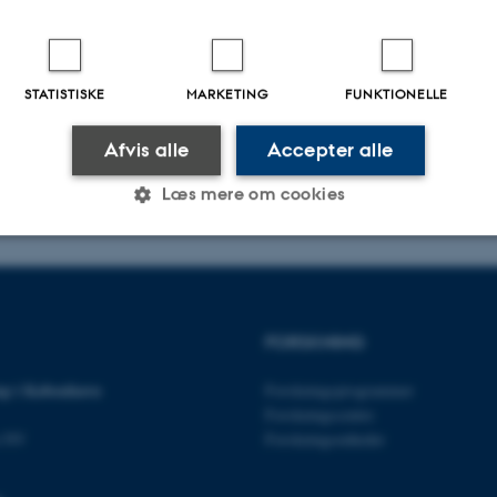
STATISTISKE
MARKETING
FUNKTIONELLE
Afvis alle
Accepter alle
Læs mere om cookies
Statistiske
Marketing
Funktionelle
FORSKNING
es hjælper med at gøre hjemmesiden brugbar ved at aktiv
p i København
Forskningsprogrammer
nktioner som navigation mm. Hjemmesiden kan ikke funge
Forskningscentre
n NV
Forskningsenheder