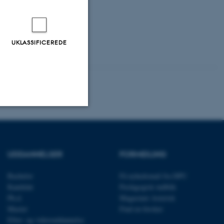
UKLASSIFICEREDE
Uklassificerede
UDDANNELSER
FORMIDLING
ere nogle
Bachelor
Få nyhedsmail fra DPU
rer uden disse
Kandidat
Pædagogisk indblik
Ph.d.
Magasinet Asterisk
Master
Find en forsker
Efter- og videreuddannelse