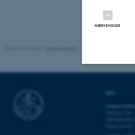
NØDVENDIGE
Revideret 07.07.2026
-
Carsten Henriksen
Nødvendige
DPU
Nødvendige cooki
Campus Emdru
grundlæggende fu
Tuborgvej 164
cookies.
2400 Københav
Find os på kort