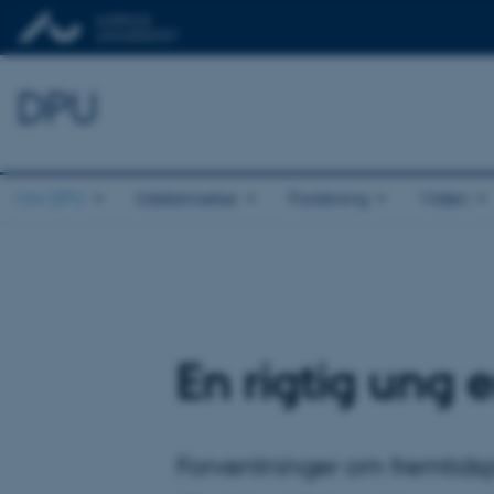
DPU
Om DPU
Uddannelse
Forskning
Viden
En rigtig ung e
Forventninger om fremtidsp