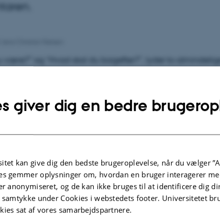
taren.
f
Jens Christian Nielsen
u være?” og “Hvad skal du bagefter?”, lyder to almindelig
il unge mennesker. Spørgsmålene udtrykker ikke alene en
i de unges liv, men også et samfundssyn på ungdom som e
s giver dig en bedre brugerop
ynes at tælle lige så meget som, at man er på vej videre ti
 med noget.
artiklen
itet kan give dig den bedste brugeroplevelse, når du vælger ”A
es gemmer oplysninger om, hvordan en bruger interagerer med
er anonymiseret, og de kan ikke bruges til at identificere dig d
t samtykke under Cookies i webstedets footer. Universitetet br
kies sat af vores samarbejdspartnere.