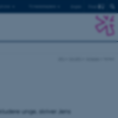
Find
 ph.d.er
Til medarbejdere
English
DPU
Om DPU
Nyheder
Nyhed
kludere unge, skriver Jens