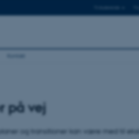
Til studerende
Til
Kontakt
r på vej
laner og transitioner kan være med til eks