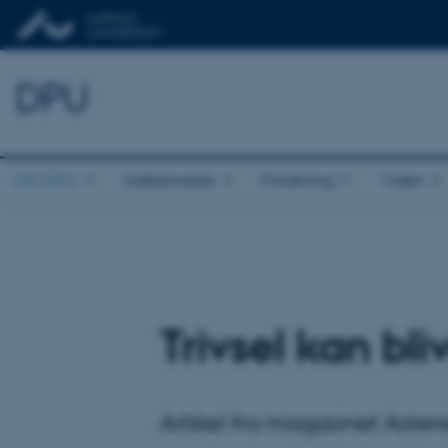
DPU
Om DPU
Uddannelse
Forskning
Viden
Trivsel kan bli
Artikel fra magasinet Aster