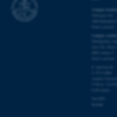
cookies.
Campus Emdru
Tuborgvej 164
2400 Københav
Navn
Find os på kort
be_typo_user
Campus Aarhu
Nobelparken, by
Jens Chr. Skous 
fe_typo_user
8000 Aarhus C
Find os på kort
E:
dpu@au.dk
T: 8715 0000
(Aarhus Univers
CVR-nr: 311191
EAN-numre
ASP.NET_SessionId
Om DPU
Kontakt
JSESSIONID