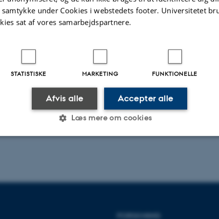
t samtykke under Cookies i webstedets footer. Universitetet br
kies sat af vores samarbejdspartnere.
STATISTISKE
MARKETING
FUNKTIONELLE
Afvis alle
Accepter alle
Læs mere om cookies
Statistiske
Marketing
Funktionelle
es hjælper med at gøre hjemmesiden brugbar ved at aktiv
nktioner som navigation mm. Hjemmesiden kan ikke funge
FORSKNING