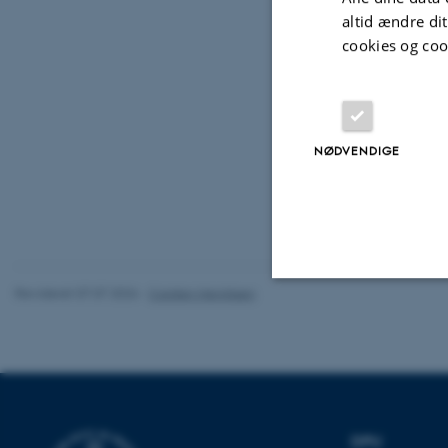
altid ændre di
cookies og coo
NØDVENDIGE
Revideret 07.07.2026
-
Carsten Henriksen
Nødvendige
Nødvendige cooki
grundlæggende fu
DPU