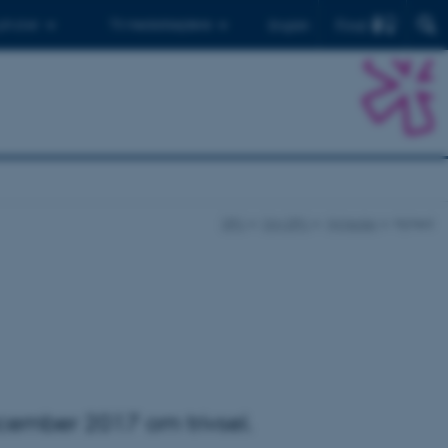
Find
 ph.d.er
Til medarbejdere
English
DPU
Om DPU
Nyheder
Nyhed
december 2017 om trivsel.