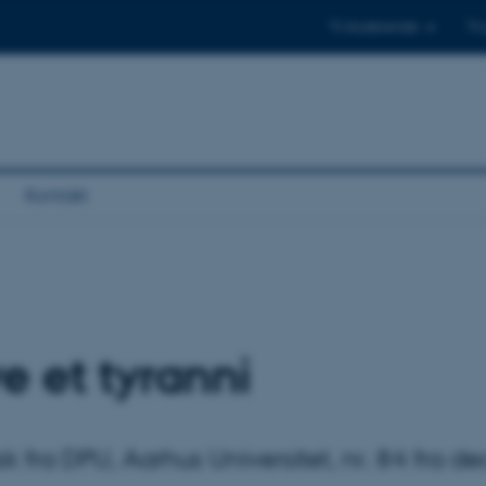
Til studerende
Til
Kontakt
ve et tyranni
isk fra DPU, Aarhus Universitet, nr. 84 fra 