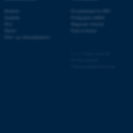
Bachelor
Få nyhedsmail fra DPU
Kandidat
Pædagogisk indblik
Ph.d.
Magasinet Asterisk
Master
Find en forsker
 vores CMS-udbyder,
Efter- og videreuddannelse
identificere en backend-
bruger er logget ind i
©
—
Cookies på au.dk
rbundet med Typo3-
Privatlivspolitik
emet. Det bruges generelt
ntifikator for at gøre det
Tilgængelighedserklæring
præferencer, men i mange
 ikke nødvendigt, da det
lt af platformen, skønt
webstedsadministratorer. I
dstillet til at blive
en browsersession. Det
entifikator i stedet for
ose platform session
emmesider, som er skrevet
gi. Den bruges af serveren
onym brugersession.
session cookie, brugt af
Bruges normalt til at