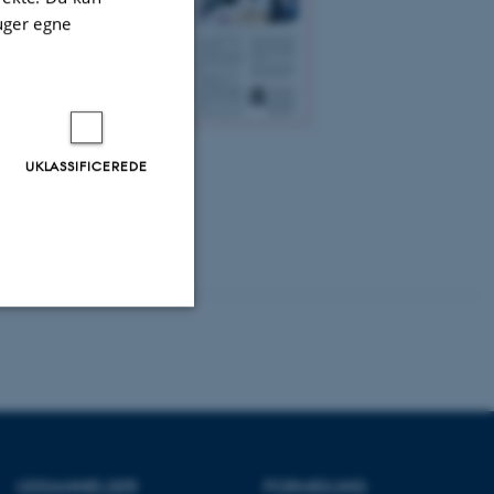
uger egne
UKLASSIFICEREDE
Uklassificerede
ere nogle
rer uden disse
UDDANNELSER
FORMIDLING