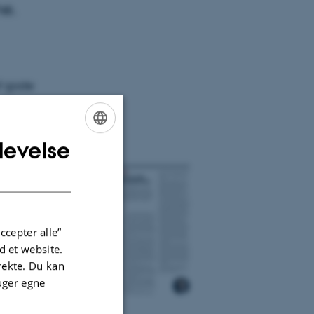
ne.
f gode
levelse
ENGLISH
DANISH
ccepter alle”
 et website.
irekte. Du kan
uger egne