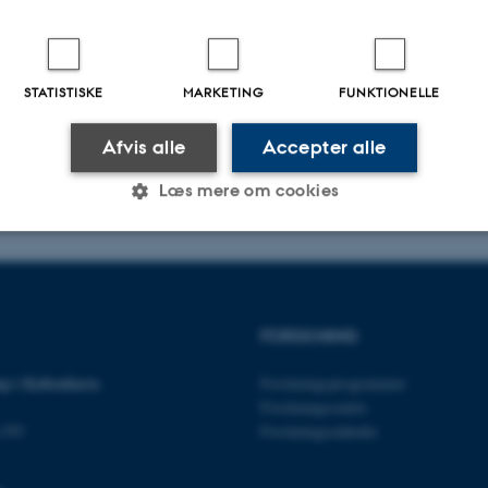
STATISTISKE
MARKETING
FUNKTIONELLE
Afvis alle
Accepter alle
Læs mere om cookies
Statistiske
Marketing
Funktionelle
FORSKNING
es hjælper med at gøre hjemmesiden brugbar ved at aktiv
p i København
Forskningsprogrammer
nktioner som navigation mm. Hjemmesiden kan ikke funge
Forskningscentre
n NV
Forskningsenheder