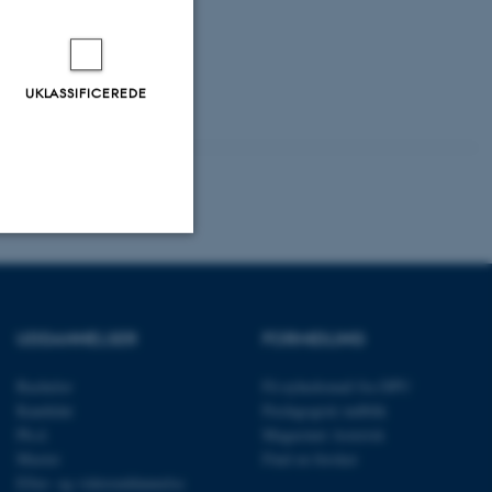
UKLASSIFICEREDE
Uklassificerede
UDDANNELSER
FORMIDLING
ere nogle
Bachelor
Få nyhedsmail fra DPU
rer uden disse
Kandidat
Pædagogisk indblik
Ph.d.
Magasinet Asterisk
Master
Find en forsker
Efter- og videreuddannelse