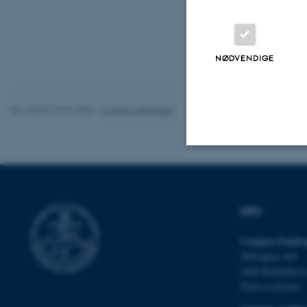
NØDVENDIGE
Revideret 07.07.2026
-
Carsten Henriksen
Nødvendige
DPU
Nødvendige cooki
Campus Emdru
grundlæggende fu
Tuborgvej 164
cookies.
2400 Københav
Find os på kort