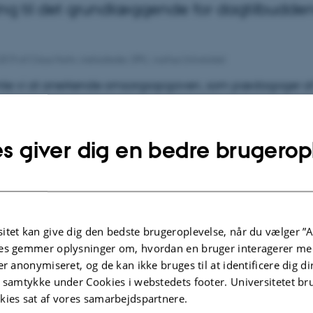
ng til det grundlæggende for dagtilbudde
 2019
af
Claus Holm, institutleder, DPU, Aarhus Universitet
te vi at anerkende omsorgsopgaven, som pædagoger a
ig har som hovedidentitet og -aktivitet.
s giver dig en bedre brugerop
rtiklen
itet kan give dig den bedste brugeroplevelse, når du vælger ”A
es gemmer oplysninger om, hvordan en bruger interagerer med
er anonymiseret, og de kan ikke bruges til at identificere dig d
t samtykke under Cookies i webstedets footer. Universitetet br
kies sat af vores samarbejdspartnere.