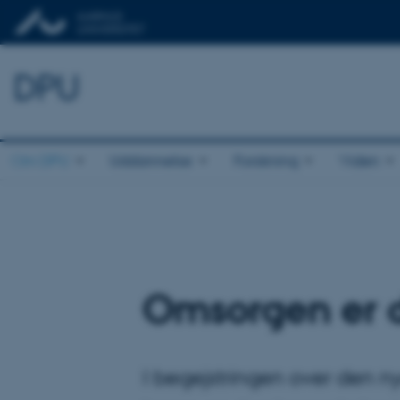
DPU
Om DPU
Uddannelse
Forskning
Viden
Omsorgen er 
I begejstringen over den n