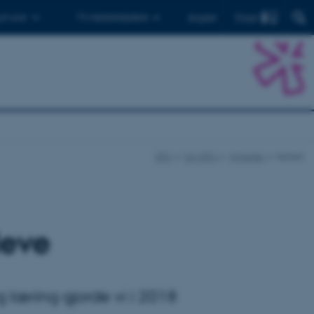
Find
 ph.d.er
Til medarbejdere
English
DPU
Om DPU
Nyheder
Nyhed
leve
 læring gjorde vi i 2018