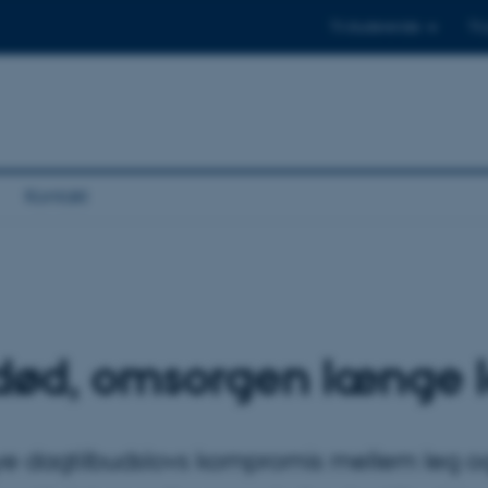
Til studerende
Til
Kontakt
død, omsorgen længe 
ye dagtilbudslovs kompromis mellem leg og