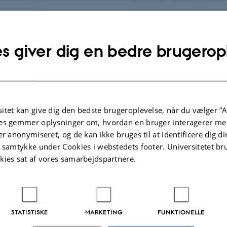
e fra DPU
s giver dig en bedre brugerop
er
r fra magasinet Asterisk
itet kan give dig den bedste brugeroplevelse, når du vælger ”A
es gemmer oplysninger om, hvordan en bruger interagerer med
på video
er anonymiseret, og de kan ikke bruges til at identificere dig d
t samtykke under Cookies i webstedets footer. Universitetet br
apporter og e-bøger
kies sat af vores samarbejdspartnere.
.2026
-
Knud Holt Nielsen
STATISTISKE
MARKETING
FUNKTIONELLE