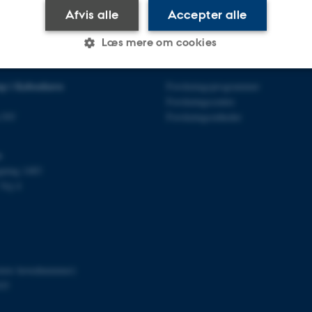
Afvis alle
Accepter alle
Læs mere om cookies
FORSKNING
p i København
Forskningsprogrammer
Statistiske
Marketing
Funktionelle
Forskningscentre
n NV
Forskningsenheder
es hjælper med at gøre hjemmesiden brugbar ved at aktiv
s
gning 1483
nktioner som navigation mm. Hjemmesiden kan ikke funge
Vej 4
Udbyder / Domæne
Udløb
Beskrivelse
30
Denne cookie sættes af
TYPO3 Association
itets hovednummer)
minutter
TYPO3, og bruges til at 
.au.dk
03
session, når en backend-
TYPO3 eller Frontend.