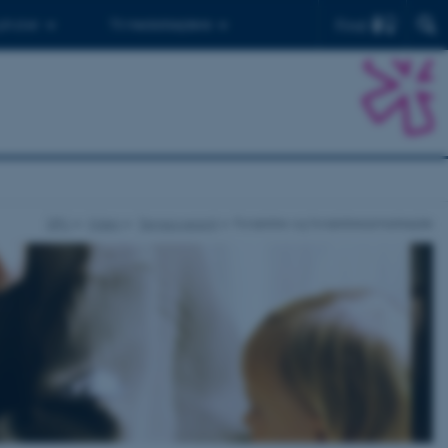
Find
 ph.d.er
Til medarbejdere
DPU
Viden
Temaoversigt
Forældre og forældresamarbejde