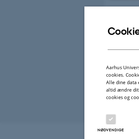
Forsker
Cookie
Nyhed
Artikle
Aarhus Univers
cookies. Cooki
Viden 
Alle dine data 
altid ændre di
Hent r
cookies og coo
Revideret 16.04
NØDVENDIGE