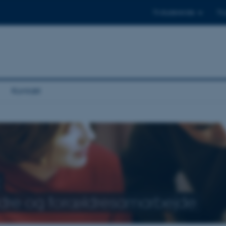
Til studerende
Til
Kontakt
dre og forældresamarbejde