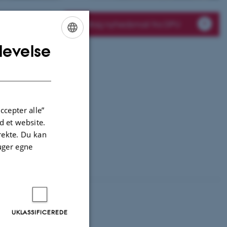
Modtag nyhedsmail fra DPU
levelse
ENGLISH
DANISH
ccepter alle”
 et website.
irekte. Du kan
uger egne
UKLASSIFICEREDE