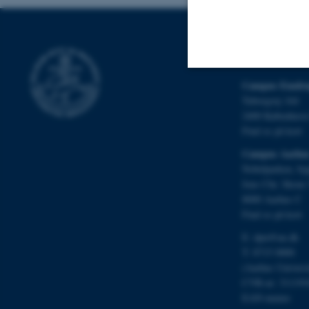
DPU
Campus Emdru
Nødvendige
Tuborgvej 164
2400 Københav
Find os på kort
Nødvendige cooki
Campus Aarhu
Nobelparken, by
grundlæggende fu
Jens Chr. Skous 
cookies.
8000 Aarhus C
Find os på kort
E:
dpu@au.dk
Navn
T: 8715 0000
be_typo_user
(Aarhus Univers
CVR-nr: 311191
EAN-numre