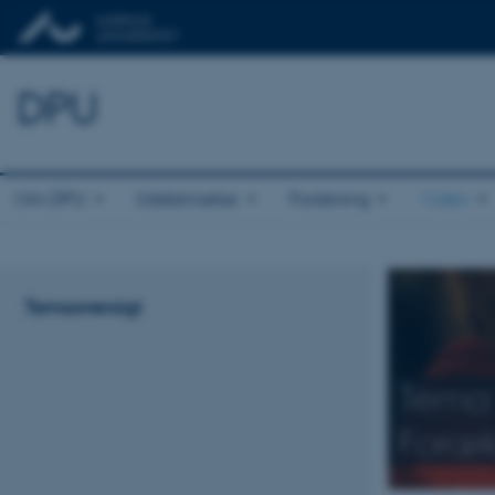
DPU
Om DPU
Uddannelse
Forskning
Viden
Temaoversigt
Tema:
Foræl