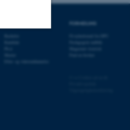
UDDANNELSER
FORMIDLING
Bachelor
Få nyhedsmail fra DPU
Uklassificerede
Kandidat
Pædagogisk indblik
Ph.d.
Magasinet Asterisk
Master
Find en forsker
Efter- og videreuddannelse
ere nogle
rer uden disse
©
—
Cookies på au.dk
Privatlivspolitik
Tilgængelighedserklæring
 vores CMS-udbyder,
identificere en backend-
bruger er logget ind i