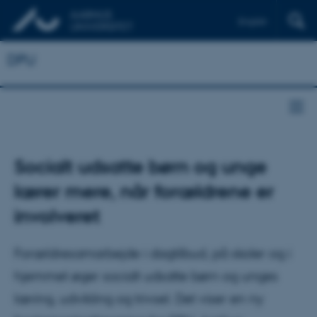
English
DPU
Socialt udsatte børn og unge
lærer mere, når forældrene er
involveret
Forældresamarbejde i dagtilbud, på skoler og i
hjemmet øger socialt udsatte børn og unges
læring, udvikling og trivsel. Det viser en ny