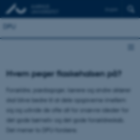
English
DPU
Hvem peger flaskehalsen på?
Forældre, pædagoger, lærere og andre aktører
skal blive bedre til at dele opgaverne imellem
sig og udvide de ofte alt for snævre idealer for
det gode børneliv og det gode forældreskab.
Det mener to DPU-forskere.