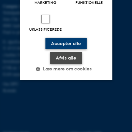
MARKETING
FUNKTIONELLE
Campus Aarhus
Nobelparken, bygning 1483
Jens Chr. Skous Vej 4
8000 Aarhus C
UKLASSIFICEREDE
Find os på kort
E:
dpu@au.dk
Accepter alle
T: 8715 0000
(Aarhus Universitets
Afvis alle
hovednummer)
CVR-nr: 31119103
Læs mere om cookies
EAN-numre
Om DPU
Kontakt
Nødvendige
Statistiske
Marketing
Funktionelle
Uklassificerede
Nødvendige cookies hjælper