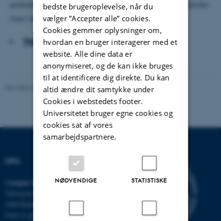
problem at han faldt i søvn i mors eller fars arme? Skulle
bedste brugeroplevelse, når du
vælger ”Accepter alle” cookies.
man lægge ham ned igen hvis han rejste sig?
Cookies gemmer oplysninger om,
Hent hele artiklen
hvordan en bruger interagerer med et
website. Alle dine data er
anonymiseret, og de kan ikke bruges
til at identificere dig direkte. Du kan
Revideret 07.07.2026
-
Carsten Henriksen
altid ændre dit samtykke under
Cookies i webstedets footer.
Universitetet bruger egne cookies og
cookies sat af vores
samarbejdspartnere.
DPU
NØDVENDIGE
STATISTISKE
Campus Emdrup i København
Tuborgvej 164
2400 København NV
Find os på kort