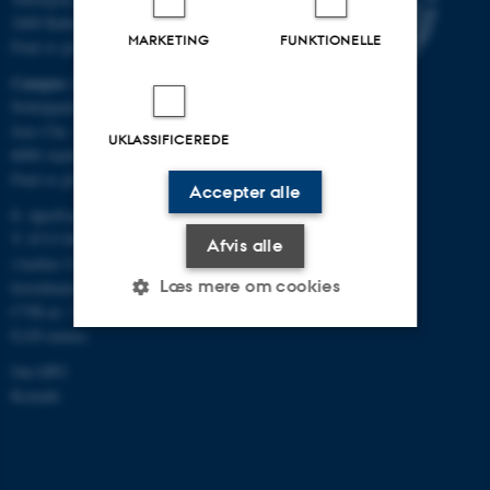
2400 København NV
MARKETING
FUNKTIONELLE
Find os på kort
Campus Aarhus
Nobelparken, bygning 1483
Jens Chr. Skous Vej 4
UKLASSIFICEREDE
8000 Aarhus C
Find os på kort
Accepter alle
E:
dpu@au.dk
T: 8715 0000
Afvis alle
(Aarhus Universitets
Læs mere om cookies
hovednummer)
CVR-nr: 31119103
EAN-numre
Nødvendige
Statistiske
Marketing
Om DPU
Kontakt
Funktionelle
Uklassificerede