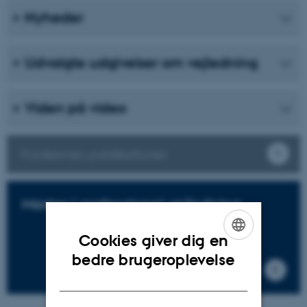
Nyheder
Udvalgte udgivelser om vejledning
Viden på video
Forskernes publikationer
Master i professionel vejledning
Cookies giver dig en
ENGLISH
bedre brugeroplevelse
DANISH