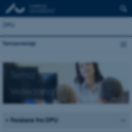
DPU
Temaoversigt
Tema:
Vejledning
Forskere fra DPU