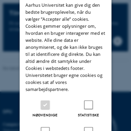
Aarhus Universitet kan give dig den
bedste brugeroplevelse, når du
Tilmeld dig nyhedsmail
vælger ”Accepter alle” cookies.
Få nyheder i din indbakke om forskning, uddannelse og åbne
Cookies gemmer oplysninger om,
arrangementer på DPU.
hvordan en bruger interagerer med et
website. Alle dine data er
anonymiseret, og de kan ikke bruges
til at identificere dig direkte. Du kan
altid ændre dit samtykke under
Cookies i webstedets footer.
Revideret 16.04.2026
-
Knud Holt Nielsen
Universitetet bruger egne cookies og
cookies sat af vores
samarbejdspartnere.
DPU
NØDVENDIGE
STATISTISKE
Campus Emdrup i København
Tuborgvej 164