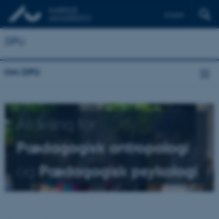
English
DPU
Om DPU
Afdeling for
Pædagogisk antropologi
og
Pædagogisk psykologi