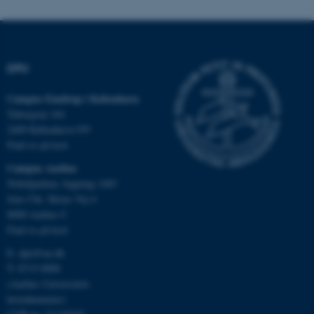
fungerer uden disse cookies.
DPU
Navn
Udbyder / Domæne
be_typo_user
TYPO3 Association
Campus Emdrup i København
.au.dk
Tuborgvej 164
2400 København NV
Find os på kort
fe_typo_user
Typo3 Association
Campus Aarhus
.au.dk
Nobelparken, bygning 1483
Jens Chr. Skous Vej 4
8000 Aarhus C
Find os på kort
E:
dpu@au.dk
T: 8715 0000
(Aarhus Universitets
hovednummer)