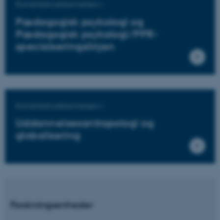
Kandidatuddannelsen i
Pædagogisk psykologi og
Pædagogisk psykologi/PPR-
specialseringslinjen
Kandidatuddannelsen i
Uddannelsesantropologi og
globalisering
Forskningsenheder