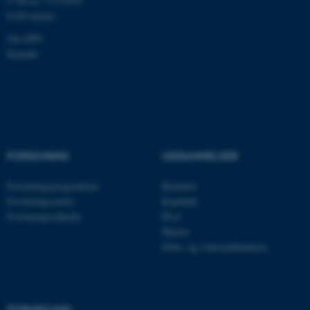
CVR-nr: 31119103
EAN-numre
Om DPU
ASP.NET_SessionId
Microsoft Corporation
.au.dk
Kontakt
JSESSIONID
Oracle Corporation
.au.dk
FORSKNING
UDDANNELSER
Forskningsprogrammer
Bachelor
ARRAffinity
Microsoft Corporation
.mitstudie.au.dk
Forskningscentre
Kandidat
Forskningsenheder
Ph.d.
Master
Efter- og videreuddannelse
esctx
Microsoft Corporation
.login.microsoftonline.com
fpc
Microsoft Corporation
FORMIDLING