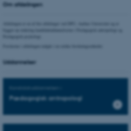
Om afdelingen
Afdelingen er en af fire afdelinger ved DPU, Aarhus Universitet og er
bygget op omkring kandidatuddannelserne i Pædagogisk antropologi og
Pædagogisk psykologi.
Forskerne i afdelingen indgår i en række forskningsenheder.
Uddannelser
Kandidatuddannelsen i
Pædagogisk antropologi