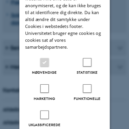
Pædagogisk antropologi
anonymiseret, og de kan ikke bruges
til at identificere dig direkte. Du kan
Soldater og veteraner: profession, trivsel,
altid ændre dit samtykke under
dannelse og læring
Cookies i webstedets footer.
Universitetet bruger egne cookies og
cookies sat af vores
samarbejdspartnere.
Seneste publikationer
Medarbejdere
NØDVENDIGE
STATISTISKE
Kontakt
MARKETING
FUNKTIONELLE
Afdelingsleder
Afdelingsadministrator
UKLASSIFICEREDE