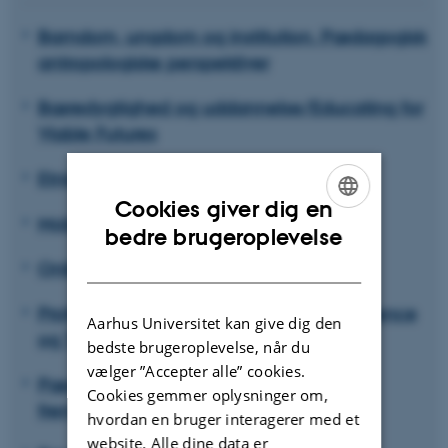
Barndom, ungdom og institution. Pædagogisk
antropologiske perspektiver
Bæredygtighed og uddannelse/Educating for
Viable Futures
Etnicitet, diversitet og uddannelse
Cookies giver dig en
Mobilitet og uddannelse
ENGLISH
bedre brugeroplevelse
DANISH
Onlinegenerationer
Professionelle Lærere: Identitet, Kompetence
Aarhus Universitet kan give dig den
og Tilblivelse
bedste brugeroplevelse, når du
vælger ”Accepter alle” cookies.
Pædagogikkens aktuelle og forgangne
Cookies gemmer oplysninger om,
fremtider
hvordan en bruger interagerer med et
website. Alle dine data er