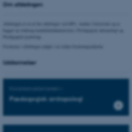
Om afdelingen
Afdelingen er en af fire afdelinger ved DPU, Aarhus Universitet og er
bygget op omkring kandidatuddannelserne i Pædagogisk antropologi og
Pædagogisk psykologi.
Forskerne i afdelingen indgår i en række forskningsenheder.
Uddannelser
Kandidatuddannelsen i
Pædagogisk antropologi