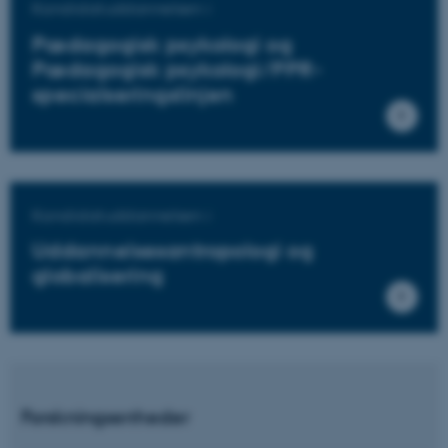
Kandidatuddannelsen i
Pædagogisk psykologi og
Pædagogisk psykologi/PPR-
specialseringslinjen
Kandidatuddannelsen i
Uddannelsesantropologi og
globalisering
Forskningsenheder