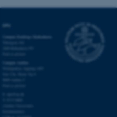
fungerer uden disse cookies.
DPU
Navn
Udbyder / Domæne
be_typo_user
TYPO3 Association
Campus Emdrup i København
.au.dk
Tuborgvej 164
2400 København NV
Find os på kort
fe_typo_user
Typo3 Association
Campus Aarhus
.au.dk
Nobelparken, bygning 1483
Jens Chr. Skous Vej 4
8000 Aarhus C
Find os på kort
E:
dpu@au.dk
T: 8715 0000
(Aarhus Universitets
hovednummer)