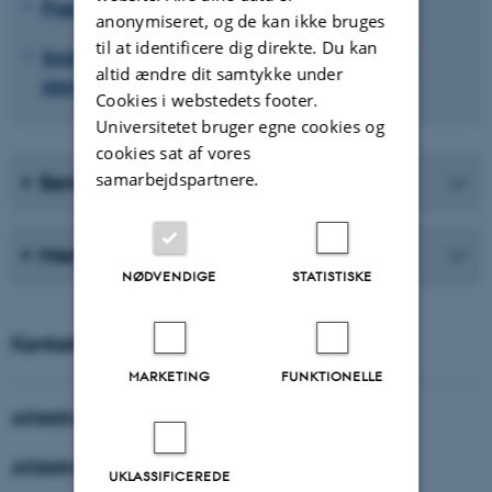
Pædagogisk antropologi
anonymiseret, og de kan ikke bruges
til at identificere dig direkte. Du kan
Soldater og veteraner: profession, trivsel,
altid ændre dit samtykke under
dannelse og læring
Cookies i webstedets footer.
Universitetet bruger egne cookies og
cookies sat af vores
samarbejdspartnere.
Seneste publikationer
Medarbejdere
NØDVENDIGE
STATISTISKE
Kontakt
MARKETING
FUNKTIONELLE
Afdelingsleder
Afdelingsadministrator
UKLASSIFICEREDE