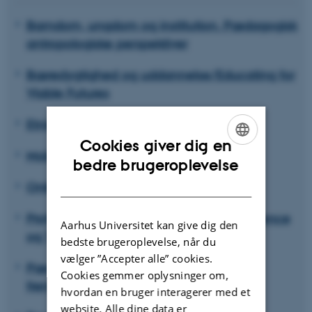
Barndom, ungdom og institution. Pædagogisk
antropologiske perspektiver
Bæredygtighed og uddannelse/Educating for
Viable Futures
Etnicitet, diversitet og uddannelse
Cookies giver dig en
Mobilitet og uddannelse
ENGLISH
bedre brugeroplevelse
DANISH
Onlinegenerationer
Professionelle Lærere: Identitet, Kompetence
Aarhus Universitet kan give dig den
og Tilblivelse
bedste brugeroplevelse, når du
vælger ”Accepter alle” cookies.
Pædagogikkens aktuelle og forgangne
Cookies gemmer oplysninger om,
fremtider
hvordan en bruger interagerer med et
website. Alle dine data er