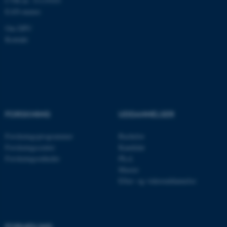
CVR-nr: 31119103
EAN-numre
Om DPU
ASP.NET_SessionId
Microsoft Corporation
.au.dk
Kontakt
JSESSIONID
Oracle Corporation
.au.dk
FORSKNING
UDDANNELSER
Forskningsprogrammer
Bachelor
AWSALBTGCORS
Amazon Web Services, Inc.
airtable.com
Forskningscentre
Kandidat
Forskningsenheder
Ph.d.
Master
Efter- og videreuddannelse
CFTOKEN
Adobe Inc.
eddiprod.au.dk
FORMIDLING