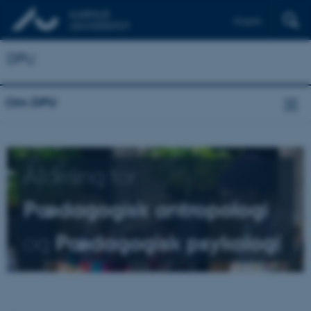
English
DPU
Om DPU
Afdeling for
Pædagogisk antropologi
og
Pædagogisk psykologi