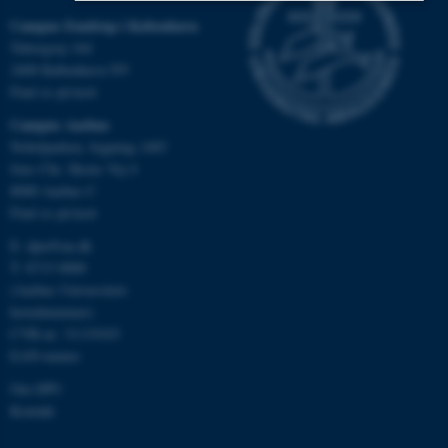
Campus Emdrup i København
Nødvendige
Statistiske
Marketing
Tuborgvej 164
2400 København NV
Funktionelle
Uklassificerede
Find os på kort
Campus Aarhus
Nobelparken, bygning 1483
Nødvendige cookies hjælper med
Jens Chr. Skous Vej 4
at gøre hjemmesiden brugbar ved
8000 Aarhus C
at aktivere nogle grundlæggende
Find os på kort
funktioner som navigation mm.
E:
dpu@au.dk
Hjemmesiden kan ikke fungerer
T: 8715 0000
uden disse cookies.
(Aarhus Universitets
hovednummer)
CVR-nr: 31119103
EAN-numre
Navn
Udbyder / Domæne
Om DPU
be_typo_user
TYPO3 Association
Kontakt
.au.dk