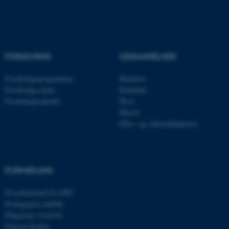
fe_typo_user
Typo3 Association
.au.dk
FORSKNING
UDDANNELSER
Forskningsprogrammer
Bachelor
Forskningscentre
Kandidat
Forskningsenheder
Ph.d.
Master
Efter- og videreuddannelse
ASP.NET_SessionId
Microsoft Corporation
FORMIDLING
.au.dk
Få nyhedsmail fra DPU
Pædagogisk indblik
Magasinet Asterisk
JSESSIONID
Find en forsker
Oracle Corporation