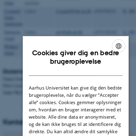
Jeppe
emeritus
Lysgaard,
Lektor
lysgaard@edu.au.dk
+4593508101
B, 306
Jonas
Andreasen
Sørensen,
Lektor
aso@edu.au.dk
+4551328145
A, 209
Asger
Wallace,
Videnskabelig
jw@ece.au.dk
+4521653697
Cookies giver dig en bedre
Jamie
assistent
ENGLISH
brugeroplevelse
DANISH
Eksterne deltagere
Nanna Jordt Jørgensen
Niels Larsen
Aarhus Universitet kan give dig den bedste
Jeppe Høj Christensen
brugeroplevelse, når du vælger ”Accepter
alle” cookies. Cookies gemmer oplysninger
om, hvordan en bruger interagerer med et
website. Alle dine data er anonymiseret,
Kontakt
og de kan ikke bruges til at identificere dig
direkte. Du kan altid ændre dit samtykke