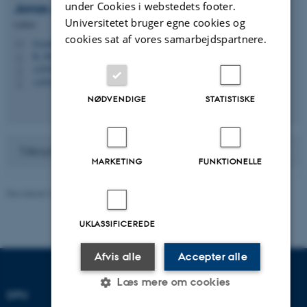
under Cookies i webstedets footer.
Jonas Andreasen
Lysgaard
Universitetet bruger egne cookies og
Lektor
cookies sat af vores samarbejdspartnere.
lysgaard@edu.au.dk
M
B, 306
H
+4593508101
P
+4593508101
P
NØDVENDIGE
STATISTISKE
Tilknyttet Afdeling for uddannelsesvidenskab
MARKETING
FUNKTIONELLE
Revideret 27.08.2024
-
Carsten Henriksen
UKLASSIFICEREDE
Afvis alle
Accepter alle
Læs mere om cookies
DPU