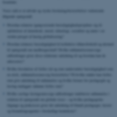
fremtider.
Vores mål er at udvide og styrke forskningsbestræbelser vedrørende
følgende spørgsmål:
Hvordan relaterer igangværende bæredygtighedsprojekter sig til
opfattelser af demokrati, moral, teknologi, socialitet og natur i en
verden præget af hastig globalisering?
Hvordan relateres bæredygtighed til kollektive tilhørsforhold og dermed
til spørgsmål om medborgerskab? Hvilke uddannelsesmæssige
udfordringer giver disse relationer anledning til og hvordan kan de
adresseres?
Hvilke forståelser af fælles tid og rum understøtter bæredygtighed som
en etisk, uddannelsesmæssig bestræbelse? På hvilke måder kan fælles
rum give anledning til uddannelse og hvilke former for pædagogik og
læring muliggør sådanne fælles rum?
Hvilke særlige læringsmæssige udfordringer indebærer uddannelse i
relation til spørgsmål om globale risici – og hvilke pædagogiske
tilgange og praksisser giver det anledning til blandt pædagoger, lærere
og forandringsagenter i forskellige kontekster?