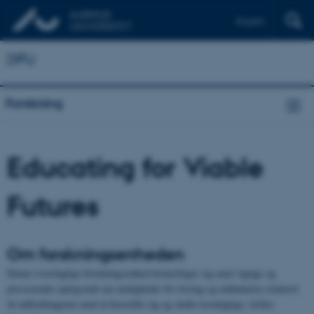
English
DPU
Forskning
Educating for Viable
Futures
Om forskningsenheden
Denne tværfaglige forskningsenhed beskæftiger sig med vigtige og
presserende spørgsmål om muligheder for læring og uddannelse relateret
til udfordringerne med at forestille sig og skabe levedygtige, fælles