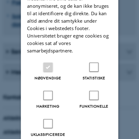
Pædagogisk antropologi
anonymiseret, og de kan ikke bruges
til at identificere dig direkte. Du kan
Soldater og veteraner: profession, trivsel,
altid ændre dit samtykke under
dannelse og læring
Cookies i webstedets footer.
Universitetet bruger egne cookies og
cookies sat af vores
samarbejdspartnere.
Seneste publikationer
Medarbejdere
NØDVENDIGE
STATISTISKE
Kontakt
MARKETING
FUNKTIONELLE
Afdelingsleder
Afdelingsadministrator
UKLASSIFICEREDE