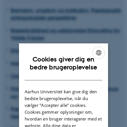
Barndom, ungdom og institution. Pædagogisk
antropologiske perspektiver
Bæredygtighed og uddannelse/Educating for
Viable Futures
Etnicitet, diversitet og uddannelse
Cookies giver dig en
Mobilitet og uddannelse
ENGLISH
bedre brugeroplevelse
DANISH
Onlinegenerationer
Professionelle Lærere: Identitet, Kompetence
Aarhus Universitet kan give dig den
og Tilblivelse
bedste brugeroplevelse, når du
vælger ”Accepter alle” cookies.
Pædagogikkens aktuelle og forgangne
Cookies gemmer oplysninger om,
fremtider
hvordan en bruger interagerer med et
website. Alle dine data er