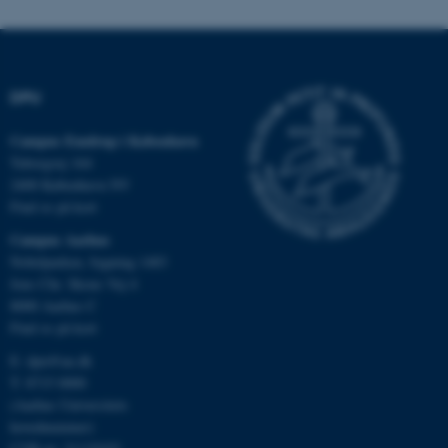
fungerer uden disse cookies.
DPU
Navn
Udbyder / Domæne
be_typo_user
TYPO3 Association
Campus Emdrup i København
.au.dk
Tuborgvej 164
2400 København NV
Find os på kort
fe_typo_user
Typo3 Association
Campus Aarhus
.au.dk
Nobelparken, bygning 1483
Jens Chr. Skous Vej 4
8000 Aarhus C
Find os på kort
E:
dpu@au.dk
T: 8715 0000
(Aarhus Universitets
hovednummer)