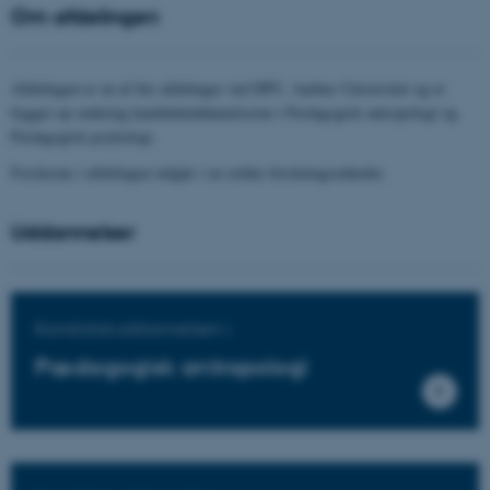
Om afdelingen
Afdelingen er en af fire afdelinger ved DPU, Aarhus Universitet og er
bygget op omkring kandidatuddannelserne i Pædagogisk antropologi og
Pædagogisk psykologi.
Forskerne i afdelingen indgår i en række forskningsenheder.
Uddannelser
Kandidatuddannelsen i
Pædagogisk antropologi