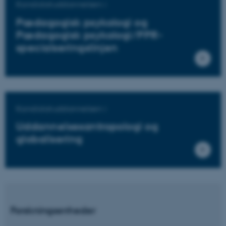
Kandidatuddannelsen i
Pædagogisk psykologi og
Pædagogisk psykologi/PPR-
specialseringslinjen
Kandidatuddannelsen i
Uddannelsesantropologi og
globalisering
Forskningsenheder