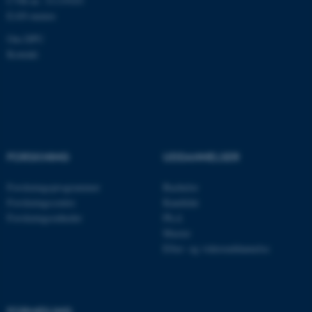
CVR-nr: 31119103
EAN-numre
Om DPU
ASP.NET_SessionId
Microsoft Corporation
.au.dk
Kontakt
JSESSIONID
Oracle Corporation
.au.dk
FORSKNING
UDDANNELSER
Forskningsprogrammer
Bachelor
ARRAffinity
Microsoft Corporation
.mitstudie.au.dk
Forskningscentre
Kandidat
Forskningsenheder
Ph.d.
Master
Efter- og videreuddannelse
esctx
Microsoft Corporation
.login.microsoftonline.com
fpc
Microsoft Corporation
FORMIDLING