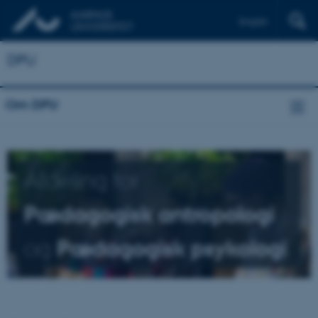
English
DPU
Om DPU
Afdeling for
Pædagogisk antropologi
og
Pædagogisk psykologi