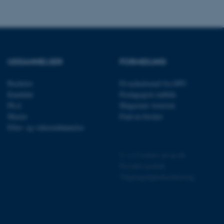
ere nogle
rer uden disse
UDDANNELSER
FORMIDLING
Bachelor
Få nyhedsmail fra DPU
 vores CMS-udbyder,
Kandidat
Pædagogisk indblik
identificere en backend-
Ph.d.
Magasinet Asterisk
bruger er logget ind i
Master
Find en forsker
rbundet med Typo3-
Efter- og videreuddannelse
emet. Det bruges generelt
ntifikator for at gøre det
præferencer, men i mange
©
—
Cookies på au.dk
 ikke nødvendigt, da det
lt af platformen, skønt
Privatlivspolitik
webstedsadministratorer. I
dstillet til at blive
Tilgængelighedserklæring
en browsersession. Det
entifikator i stedet for
ose platform session
emmesider, som er skrevet