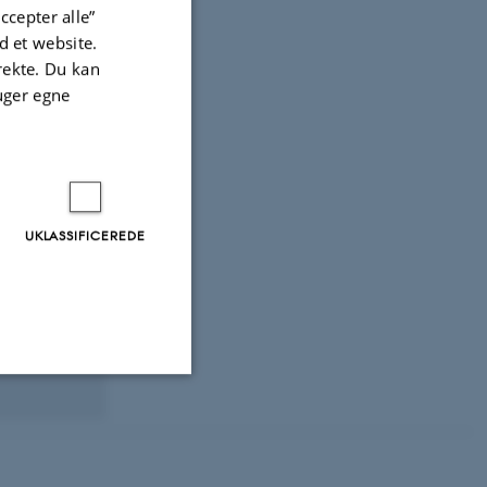
ccepter alle”
 et website.
irekte. Du kan
uger egne
UKLASSIFICEREDE
Uklassificerede