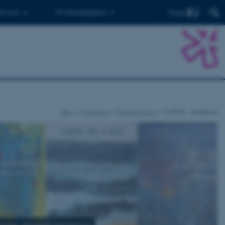
Find
 ph.d.er
Til medarbejdere
DPU
Forskning
Publikationer
CURSIV - skriftserie