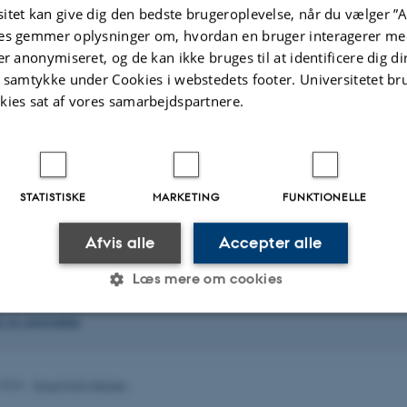
itet kan give dig den bedste brugeroplevelse, når du vælger ”A
sk Neurovidenskab
es gemmer oplysninger om, hvordan en bruger interagerer med
g socialisering i dagtilbud og indskoling
er anonymiseret, og de kan ikke bruges til at identificere dig d
t samtykke under Cookies i webstedets footer. Universitetet br
ende fagdidaktik 2
kies sat af vores samarbejdspartnere.
k design
nende fagdidaktik
ing
STATISTISKE
MARKETING
FUNKTIONELLE
og bevægelse i et sundhedspædagogisk perspektiv
ur og kundskaber
Afvis alle
Accepter alle
dannelser
Læs mere om cookies
i danskfagets didaktik
e og curriculum
Statistiske
Marketing
Funktionelle
.2026
-
Knud Holt Nielsen