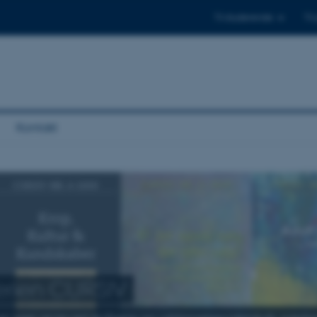
Til studerende
Til
Kontakt
serien CURSIV