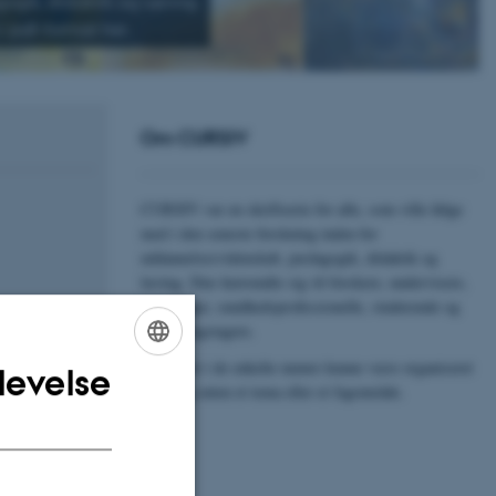
gik, didaktik og læring.
i pdf-format her.
Om CURSIV
CURSIV var en skriftserie for alle, som ville følge
med i den seneste forskning inden for
uddannelsesvidenskab, pædagogik, didaktik og
læring. Den henvendte sig til forskere, undervisere,
pædagoger, sundhedsprofessionelle, studerende og
sed and
beslutningstagere.
Indholdet i de enkelte numre kunne være organiseret
levelse
ENGLISH
omkring enten et tema eller et fagområde.
DANISH