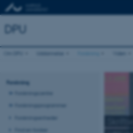
DPU
Om DPU
Uddannelse
Forskning
Viden
Forskning
Forskningscentre
Forskningsprogrammer
Forskningsenheder
Skrift
Find en forsker