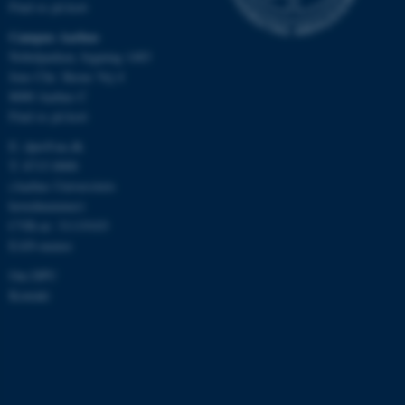
Find os på kort
be_typo_user
TYPO3 Association
Campus Aarhus
.au.dk
Nobelparken, bygning 1483
Jens Chr. Skous Vej 4
8000 Aarhus C
fe_typo_user
Find os på kort
Typo3 Association
.au.dk
E:
dpu@au.dk
T: 8715 0000
(Aarhus Universitets
hovednummer)
CVR-nr: 31119103
EAN-numre
Om DPU
Kontakt
ASP.NET_SessionId
Microsoft Corporation
.au.dk