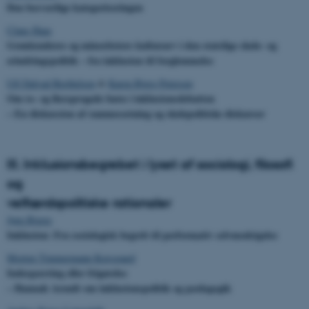
Den besværlige kategoriseringen
Claus Haas
Grønlænderes og minoriteters kulturarv i den statslige skole- og
erindringspolitik – fra inklusion til forglemmelse
Ulf Dalvad Berthelsen
&
Karen Bjerg Petersen
Om to- og flersprogede børn i inklusionsdebatten
– En diskussion af rammesætning og skolepolitiske diskurser
III. Inklusionsbegrebet i lyset af sociologi, filosofi
og
velfærdspolitiske rationaler
Jørn Bjerre
Inklusion: Fra sociologisk begreb til performativ selvmodsigelse
Morten Timmermann Korsgaard
Indespærring eller frigørelse
– Hannah Arendt om inklusionspolitik og pædagogik