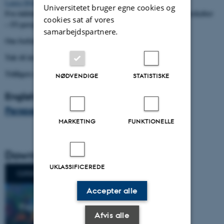
Laura Mørk Emtoft
Universitetet bruger egne cookies og
Fra inkluderende undervisning til inkluderende praksisfællesskaber
cookies sat af vores
– IT-perspektiver på inklusion
samarbejdspartnere.
Om forfatterne
Tak til årets peer reviewere
Tidligere udgivelser
NØDVENDIGE
STATISTISKE
English summaries:
Perspectives on Inclusion
MARKETING
FUNKTIONELLE
Download CURSIV #17 som pdf
UKLASSIFICEREDE
Accepter alle
Afvis alle