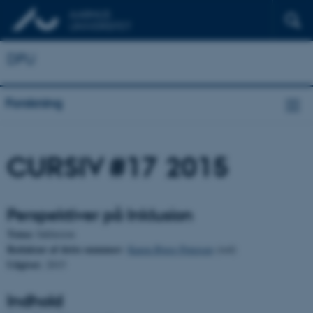
DPU
Forskning
CURSIV #17 2015
Perspektiver på Inklusion
Tema:
Inklusion
Redaktør af dette nummer:
Karen Bjerg Petersen
(red)
Udgivet:
2015
Indhold