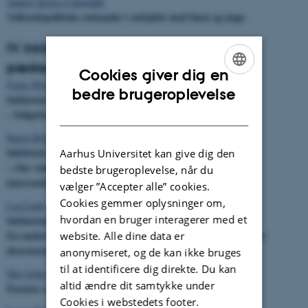
Anders Kruse Ljungdalh
Velfærdspolitiske rationaler i arbejdet med børn og unge
IV. Inklusion af marginaliserede grupper –
pædagogik på kanten
Cookies giver dig en
Frans Ørsted Andersen
ENGLISH
bedre brugeroplevelse
Inklusion af marginaliserede drenge
DANISH
– Følgeforskning til Drengeakademiet
Karen Bjerg Petersen
Inklusion af utilpassede og sårbare unge
Aarhus Universitet kan give dig den
– Om Anholt-projektet og alternative pædagogiske
bedste brugeroplevelse, når du
interventionsformer
vælger ”Accepter alle” cookies.
Cookies gemmer oplysninger om,
Lea Lund
hvordan en bruger interagerer med et
Inklusionspædagogik – et didaktisk grundvilkår på VUC.
En undersøgelse af hvordan VUC-lærere oplever og håndterer
website. Alle dine data er
diversiteten
anonymiseret, og de kan ikke bruges
til at identificere dig direkte. Du kan
Maj Sofie Rasmussen
altid ændre dit samtykke under
Passion som katalysator for inklusion og engagement?
Cookies i webstedets footer.