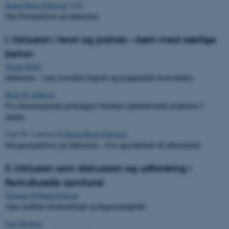
Karen Bjerg Petersen
(red)
Om Perspektiver på inklusion
I. Inklusion i teori og praksis – børn med særlige
behov
Susan Tetler
Inklusion – som teoretisk begreb og pragmatisk bestræbelse
Berit H. Johnsen
Fra internasjonale prinsipper henimot inkluderende praksiser i
skolen
Line M. Laursen &
Karen Bjerg Petersen
Elevperspektiver på inklusion – Fra specialskole til almenskole
II. Inklusion som diskussion og udfordring i
flerkulturelle samfund
Thomas Hylland Eriksen
Alna mellom drabantbygd og hypermangfold
Ivar Morken