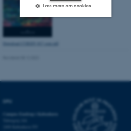
Læs mere om cookies
Nødvendige
Statistiske
Marketing
Funktionelle
Uklassificerede
Download CURSIV #17 som pdf
Revideret 08.12.2022
Nødvendige cookies hjælper
med at gøre hjemmesiden
brugbar ved at aktivere nogle
grundlæggende funktioner
som navigation mm.
Hjemmesiden kan ikke
DPU
fungerer uden disse cookies.
Campus Emdrup i København
Tuborgvej 164
2400 København NV
Navn
Udbyder / Domæne