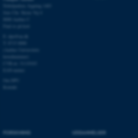
Nobelparken, bygning 1483
brugbar ved at aktivere nogle
Jens Chr. Skous Vej 4
grundlæggende funktioner
8000 Aarhus C
som navigation mm.
Find os på kort
Hjemmesiden kan ikke
fungerer uden disse cookies.
E:
dpu@au.dk
T: 8715 0000
(Aarhus Universitets
hovednummer)
Navn
Udbyder / Domæne
CVR-nr: 31119103
EAN-numre
be_typo_user
TYPO3 Association
.au.dk
Om DPU
Kontakt
fe_typo_user
Typo3 Association
.au.dk
FORSKNING
UDDANNELSER