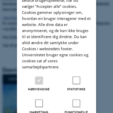
bedste brugeroplevelse, når du
Kønskonstruktioner i komparative undersøgelser - Og kønsdidaktiske
vælger ”Accepter alle” cookies.
interventioner
Cookies gemmer oplysninger om,
Anna Karlskov Skyggebjerg
hvordan en bruger interagerer med et
Et snævert børnelitteraturbegreb i et bredt danskfag? - Tekstbegreber
website. Alle dine data er
i og uden for mellemtrinnets litteraturundervisning
anonymiseret, og de kan ikke bruges
til at identificere dig direkte. Du kan
Om forfatterne
altid ændre dit samtykke under
Tak til årets peer reviewere
Cookies i webstedets footer.
Universitetet bruger egne cookies og
cookies sat af vores
samarbejdspartnere.
Download CURSIV #12 som pdf
NØDVENDIGE
STATISTISKE
MARKETING
FUNKTIONELLE