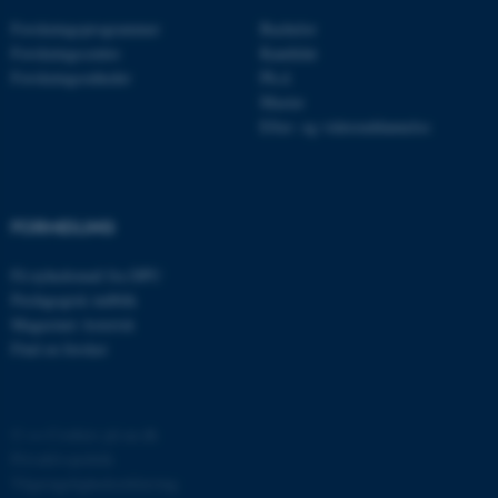
Forskningsprogrammer
Bachelor
Forskningscentre
Kandidat
Forskningsenheder
Ph.d.
Master
Efter- og videreuddannelse
ASP.NET_SessionId
Microsoft Corporation
.au.dk
FORMIDLING
Få nyhedsmail fra DPU
Pædagogisk indblik
JSESSIONID
Oracle Corporation
.au.dk
Magasinet Asterisk
Find en forsker
ARRAffinity
Microsoft Corporation
.mitstudie.au.dk
©
—
Cookies på au.dk
Privatlivspolitik
Tilgængelighedserklæring