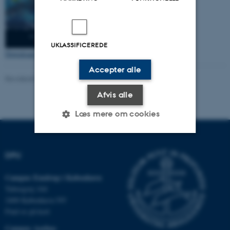
UKLASSIFICEREDE
Download CURSIV #12 som pdf
Accepter alle
Revideret 08.12.2022
Afvis alle
Læs mere om cookies
Nødvendige
Statistiske
Marketing
DPU
Funktionelle
Uklassificerede
Campus Emdrup i København
Tuborgvej 164
2400 København NV
Find os på kort
Nødvendige cookies hjælper
med at gøre hjemmesiden
Campus Aarhus