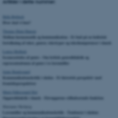
Artikler i dette nummer:
Helle Rørbech
Hvor skal vi hen?
Thomas Illum Hansen
Mellem hermeneutik og kommunikation - Et bud på en holistisk
fortolkning af tekst, genrer, teksttyper og tekstkompetencer i dansk
Louise Molbæk
Iscenesættelse af genre - Om kritisk genredidaktik og
repræsentationen af genre i to læremidler
Jeppe Bundsgaard
Kommunikationskritik i skolen - Et historisk perspektiv med
fremtidsperspektiver
Marie Falkesgaard Slot
Opgavedidaktik i dansk - Elevopgavens stilladserende funktion
Marianne Oksbjerg
Læremidler og kommunikationskritik - Tendenser i skolens