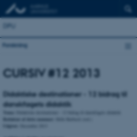
DPU
Forskning
CURSIV #12 2013
Didaktiske destinationer - 12 bidrag til
danskfagets didaktik
Tema:
Didaktiske destinationer - 12 bidrag til danskfagets didaktik
Redaktør af dette nummer:
Helle Rørbech (red.)
Udgivet:
December 2013