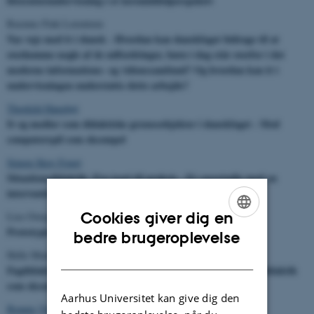
litteraturundervisning i et læremiddelperspektiv
Rasmus Fink Lorentzen
Nye veje med it i dansk - Hvordan kan danskfaget bidrage til at
overkomme nogle af de udfordringer, børn i dag står overfor i det
moderne informations- og videnssamfund? Og hvordan kan it i
undervisningen understøtte dette arbejde?
Thorkild Hanghøj
It og medier som didaktiske grænseobjekter i danskfaget - Med
computerspil som eksempel
Simon Skov Fougt
Situationsdidaktik: Fra teori til praksis - Et casestudie med en
intervention
Cookies giver dig en
Lise Overgaard Nielsen
Prototypiske situationer
ENGLISH
bedre brugeroplevelse
Helle Munkholm Davidsen
DANISH
Fagdidaktikkens forskningsforankring - Kognitiv litteraturdidaktik
som eksempel
Aarhus Universitet kan give dig den
Bonnie Vittrup