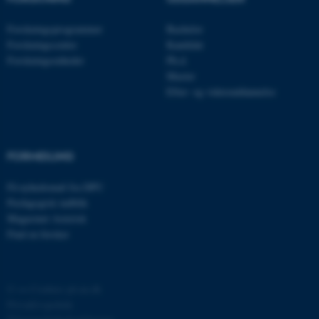
be_typo_user
TYPO3 Association
.au.dk
Forskningsprogrammer
Bachelor
Forskningscentre
Kandidat
Forskningsenheder
Ph.d.
Master
fe_typo_user
Typo3 Association
Efter- og videreuddannelse
.au.dk
FORMIDLING
Få nyhedsmail fra DPU
Pædagogisk indblik
Magasinet Asterisk
Find en forsker
ASP.NET_SessionId
Microsoft Corporation
©
—
Cookies på au.dk
.au.dk
Privatlivspolitik