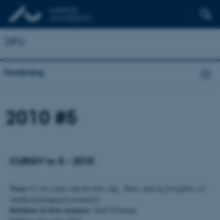
DPU
Forskning
2010 #5
CURSIV nr. 5 - 2010
Tema:
Er det sunde valg det lette valg - Børn, mad og bevægelse i et
sundhedspædagogisk perspektiv
Redaktør af dette nummer:
Beth Elverdam