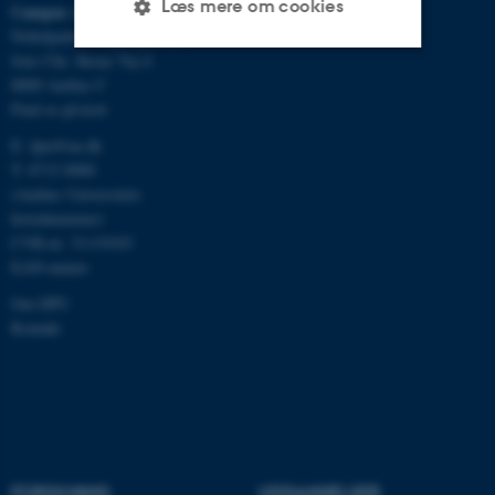
Læs mere om cookies
Campus Aarhus
Nobelparken, bygning 1483
Jens Chr. Skous Vej 4
8000 Aarhus C
Nødvendige
Statistiske
Marketing
Find os på kort
Funktionelle
Uklassificerede
E:
dpu@au.dk
T: 8715 0000
(Aarhus Universitets
hovednummer)
Nødvendige cookies hjælper
CVR-nr: 31119103
med at gøre hjemmesiden
EAN-numre
brugbar ved at aktivere nogle
grundlæggende funktioner
Om DPU
Kontakt
som navigation mm.
Hjemmesiden kan ikke
fungerer uden disse cookies.
Navn
Udbyder / Domæne
FORSKNING
UDDANNELSER