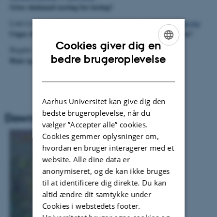
Giver skolemad næring for læring?
Lone Lindegaard Nordin,
Jeanette Magne Jensen
&
Venka Simovska
Unges deltagelse i sundhedsfremme - Hvad siger litteraturen?
Cookies giver dig en
Birgitte Justiniano, Christina K. Albeck &
Venka Simovska
ENGLISH
bedre brugeroplevelse
Rum og fysisk aktivitet i børnehøjde
DANISH
Aarhus Universitet kan give dig den
bedste brugeroplevelse, når du
Download CURSIV #5 som pdf
vælger ”Accepter alle” cookies.
Cookies gemmer oplysninger om,
hvordan en bruger interagerer med et
website. Alle dine data er
anonymiseret, og de kan ikke bruges
til at identificere dig direkte. Du kan
altid ændre dit samtykke under
Cookies i webstedets footer.