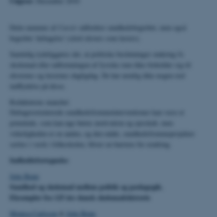
Udgivet:
December 2010
Dette nummer af
Cursiv
udfordrer sundhedsbegrebet, men også
begrebet 'deltagelse' (såvel elevers som lærers).
Samtidig tydeliggøres det, at politiske beslutninger omkring fx
skolemad eller udformningen af fysiske rum ikke forholder sig til
elevernes og lærernes dagligdag. De har nemlig ikke nogen reel
indflydelse på disse.
Redaktørens manchet
Deltagerorienterede sundhedsfremmeinterventioner kan være et
potentiale, som kan øge børns motivation og ejerskab, men
virkeligheden er en anden, og den måde, sundheds­fremmeprojekter
sættes i værk i folkeskolen, bliver en barriere for ændring.
Indholdsfortegnelse
Jette Benn
Sundhed og skolemad mellem politik og pædagogik.
Eksempler fra 125 års dansk skolemadshistorie
Monica Carlsson
&
Jette Benn