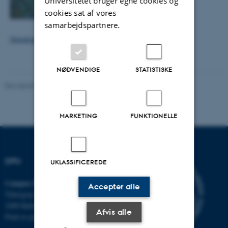
Universitetet bruger egne cookies og
cookies sat af vores
samarbejdspartnere.
Download CURSIV #5 som pdf
NØDVENDIGE
STATISTISKE
Revideret 08.12.2022
MARKETING
FUNKTIONELLE
DPU
UKLASSIFICEREDE
Campus Emdrup i København
Accepter alle
Tuborgvej 164
2400 København NV
Afvis alle
Find os på kort