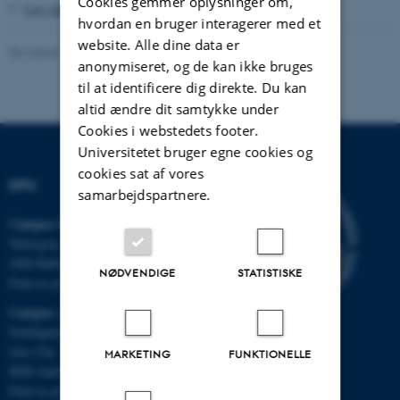
Cookies gemmer oplysninger om,
Læs mere om konferencen og se program
hvordan en bruger interagerer med et
website. Alle dine data er
Revideret 24.04.2025
-
Michelle Fehlhaber
anonymiseret, og de kan ikke bruges
til at identificere dig direkte. Du kan
altid ændre dit samtykke under
Cookies i webstedets footer.
Universitetet bruger egne cookies og
cookies sat af vores
DPU
samarbejdspartnere.
Campus Emdrup i København
Tuborgvej 164
2400 København NV
NØDVENDIGE
STATISTISKE
Find os på kort
Campus Aarhus
Nobelparken, bygning 1483
Jens Chr. Skous Vej 4
MARKETING
FUNKTIONELLE
8000 Aarhus C
Find os på kort