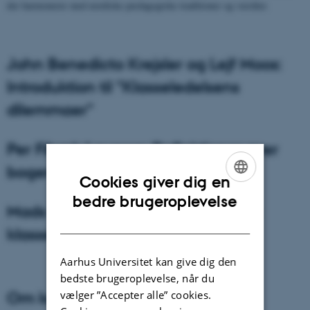
der harmonerer med nordiske pædagogiske traditioner og værdier.
John Benedicto Krejsler og Lejf Moos:
Introduktion til "Klasseledelsens
dilemmaer"
Per Fibæk Laursen: Reflektioner over
bogens hovedtemaer
Cookies giver dig en
ENGLISH
bedre brugeroplevelse
Mads Hermansen: Et kritisk blik på
DANISH
klasseledelsens dilemmaer
Aarhus Universitet kan give dig den
bedste brugeroplevelse, når du
Om konferencen
vælger ”Accepter alle” cookies.