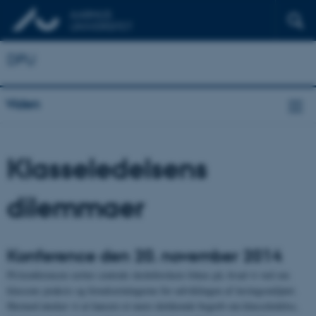
DPU
Viden
Klasseledelsens
dilemmaer
Konference den 20. november 2014
På konferencen sætter centrale skoleforskere fokus på, hvad vi ved om
klassens praksis og forudsætningerne for udviklingen af læringsmiljøet.
Hermed ønsker vi at lancere et mere dækkende begreb om klasseledelse,