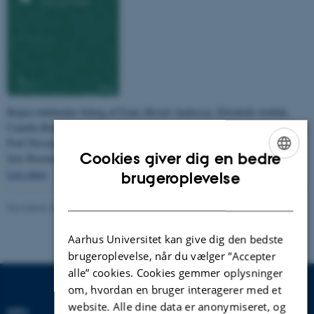
Bogen indeholder bidrag af Frans Ørsted Andersen, Elisabeth Arnbak,
Camilla Brørup Dyssegaard, Peder Haug, Dorthe Lau, Per Fibæk Laursen,
Poul Nissen, Thomas Nordahl, Bengt Persson, Dorthe Klint Petersen,
Cookies giver dig en bedre
Jens Rasmussen og Niels Egelund, der har redigeret bogen.
ENGLISH
Læs mere
brugeroplevelse
DANISH
Revideret 24.04.2025
-
Carsten Henriksen
Aarhus Universitet kan give dig den bedste
brugeroplevelse, når du vælger ”Accepter
alle” cookies. Cookies gemmer oplysninger
om, hvordan en bruger interagerer med et
website. Alle dine data er anonymiseret, og
DPU