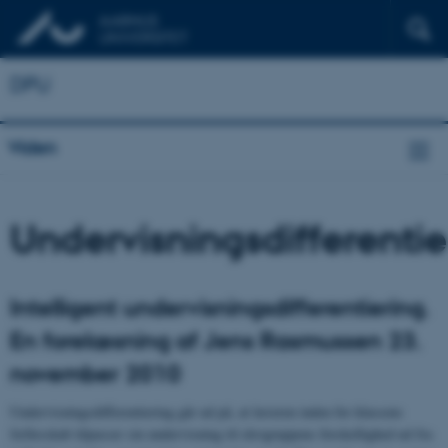
DPU
Viden
Undervisningsdifferentie
Intelligent undervisningsdifferentiering.
En forelæsning af Jens Rasmussen 23.
november 2010
Undervisningsdifferentiering går ud på, at læreren inden for klassens
fællesskab tilpasser sin undervisning til elevgruppens forskellighed ud fra