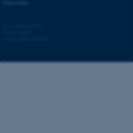
Find en forsker
fe_typo_user
Typo3 Association
.au.dk
©
—
Cookies på au.dk
Privatlivspolitik
Tilgængelighedserklæring
54269 / i29
ASP.NET_SessionId
Microsoft Corporation
.au.dk
JSESSIONID
Oracle Corporation
.au.dk