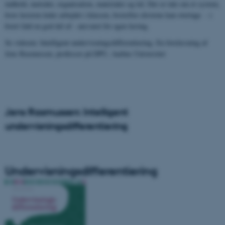
indhold, metoder, organisation, materialer og tid. Der er tale om et system,
hvor læreren leder arbejdet i klassen, hvorefter eleverne kan overtage - i
hvert fald en god del af - ansvaret for egen læring.
Se videoen: Intelligent undervisningsdifferentiering. En forelæsning af
Jens Rasmussen, professor på DPU, Aarhus Universitet
Jens Rasmussen: Intelligent
undervisningsdifferentiering
Undervisningsdifferentiering