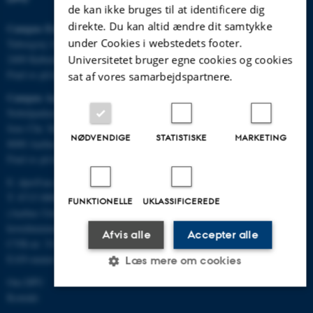
de kan ikke bruges til at identificere dig
direkte. Du kan altid ændre dit samtykke
Campus Emdrup i København
under Cookies i webstedets footer.
Tuborgvej 164
2400 København NV
Universitetet bruger egne cookies og cookies
Find os på kort
sat af vores samarbejdspartnere.
Campus Aarhus
Nobelparken, bygning 1483
Jens Chr. Skous Vej 4
NØDVENDIGE
STATISTISKE
MARKETING
8000 Aarhus C
Find os på kort
E:
dpu@au.dk
T: 8715 0000
FUNKTIONELLE
UKLASSIFICEREDE
(Aarhus Universitets
hovednummer)
Afvis alle
Accepter alle
CVR-nr: 31119103
EAN-numre
Læs mere om cookies
Om DPU
Kontakt