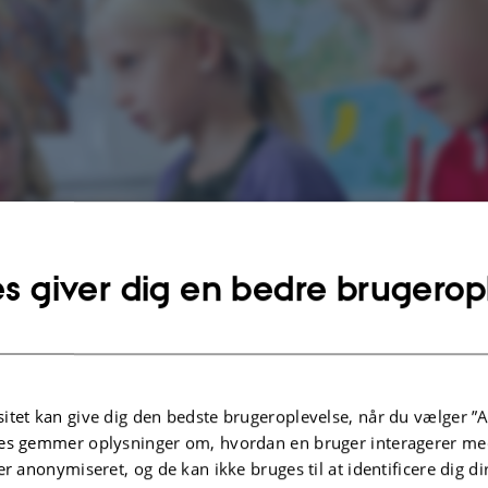
s giver dig en bedre brugerop
itet kan give dig den bedste brugeroplevelse, når du vælger ”A
es gemmer oplysninger om, hvordan en bruger interagerer med
er anonymiseret, og de kan ikke bruges til at identificere dig d