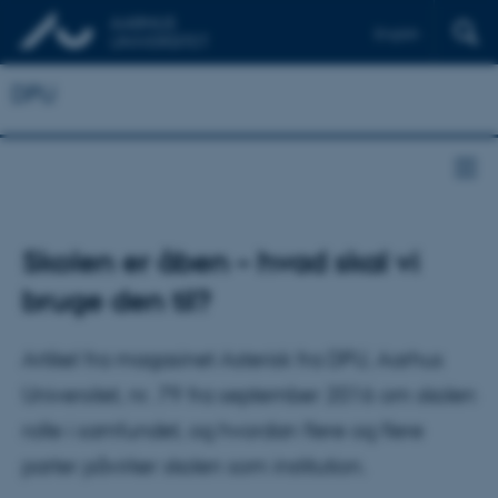
English
DPU
Skolen er åben – hvad skal vi
bruge den til?
Artikel fra magasinet Asterisk fra DPU, Aarhus
Universitet, nr. 79 fra september 2016 om skolen
rolle i samfundet, og hvordan flere og flere
parter påvirker skolen som institution.