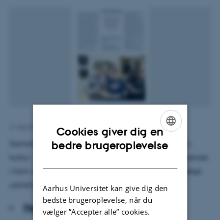
2. september 2016
af
Maj Juni
Cookies giver dig en
ENGLISH
Samarbejdet mellem skolerne og det lokale idræts-,
bedre brugeroplevelse
kultur-, musik- og erhvervsliv er blevet mere forpligtende
DANISH
i form af Åben Skole. Et nyt forskningsprojekt skal følge
udviklingen og de didaktiske overvejelser.
Aarhus Universitet kan give dig den
bedste brugeroplevelse, når du
Hent hele artiklen
vælger ”Accepter alle” cookies.