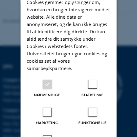
Cookies gemmer oplysninger om,
hvordan en bruger interagerer med et
website. Alle dine data er
Revideret 07.07.2026
-
Carsten Henriksen
anonymiseret, og de kan ikke bruges
til at identificere dig direkte. Du kan
altid ændre dit samtykke under
Cookies i webstedets footer.
Universitetet bruger egne cookies og
cookies sat af vores
DPU
samarbejdspartnere.
Campus Emdrup i København
Tuborgvej 164
2400 København NV
NØDVENDIGE
STATISTISKE
Find os på kort
Campus Aarhus
Nobelparken, bygning 1483
MARKETING
FUNKTIONELLE
Jens Chr. Skous Vej 4
8000 Aarhus C
Find os på kort