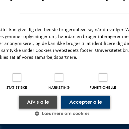
). Specialpædagogik
.2025
-
Knud Holt Nielsen
itet kan give dig den bedste brugeroplevelse, når du vælger ”A
es gemmer oplysninger om, hvordan en bruger interagerer med
er anonymiseret, og de kan ikke bruges til at identificere dig d
t samtykke under Cookies i webstedets footer. Universitetet br
kies sat af vores samarbejdspartnere.
FORSKNING
STATISTISKE
MARKETING
FUNKTIONELLE
p i København
Forskningsprogrammer
Afvis alle
Accepter alle
Forskningscentre
n NV
Forskningsenheder
Læs mere om cookies
s