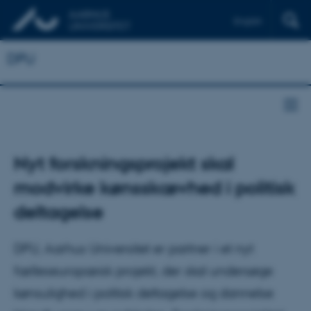
English
DPU
Nyt forskningsprojekt skal
modvirke kønsskævhed i politisk
deltagelse
DPU, Aarhus Universitet er partner i et nyt
fælleseuropæisk projekt, der skal undersøge
kønsulighed i politisk deltagelse og dannelse