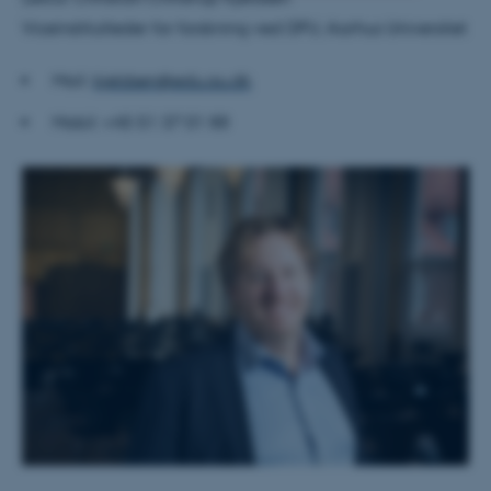
Viceinstitutleder for forskning ved DPU, Aarhus Universitet
Nødvendige
Statistiske
Marketing
Funktionelle
Uklassificerede
Mail:
kjeldsen@edu.au.dk
Mobil: +45 51 37 01 88
Nødvendige cookies hjælper
med at gøre hjemmesiden
brugbar ved at aktivere nogle
grundlæggende funktioner
som navigation mm.
Hjemmesiden kan ikke
fungerer uden disse cookies.
Navn
Udbyder / Domæne
be_typo_user
TYPO3 Association
.au.dk