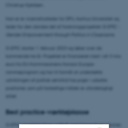
Christrup Kjeldsen.
Han er er viceinstitutleder for DPU, Aarhus Universitet og
leder for den danske del af forskningsprojektet
G-EPIC -
Gender Empowerment through Politics in Classrooms
.
G-EPIC starter 1. februar 2023 og løber over de
kommende tre år. Projektet er finansieret med i alt 3 mio.
euro fra EU-Kommissionens Horizon Europe-
rammeprogram og har til formål at understøtte
udviklingen af politisk selvtillid hos piger i udsatte
positioner, som på forskellige måder er ufordelagtigt
stillet.
Best practice-værktøjskasse
G-EPIC-projektet bliver indledt med klasseobservationer,