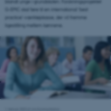
blandt unge i grundskolen. Forskningsprojektet
G-EPIC skal føre til en international ’best
practice’-værktøjskasse, der vil fremme
ligestilling mellem kønnene.
1. februar 2023
af
Arts Kommunikation