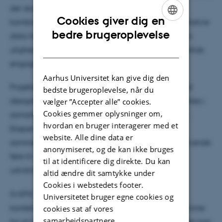
der skal kortlægge den nuværende situation,
Cookies giver dig en
kombineret med en analyse af eksisterende kvantitative
ENGLISH
bedre brugeroplevelse
data for at udvikle en dybere forståelse af, hvordan
DANISH
uligheder i de unges tilgang og tilbøjelighed til politisk
engagement tager form i skolen.
Aarhus Universitet kan give dig den
Projektet vil på den baggrund eksperimentere med
bedste brugeroplevelse, når du
designbaserede pilotindsatser i skolerne, som udvikles i
vælger ”Accepter alle” cookies.
Cookies gemmer oplysninger om,
samarbejde med civilsamfundet, lærere og elever.
hvordan en bruger interagerer med et
Eksperimenter og indsatser evalueres nøje,
website. Alle dine data er
sammenholdes med kontrolgrupper og skal i sidste ende
anonymiseret, og de kan ikke bruges
føre til indsigter, der kan bidrage til at modvirke
til at identificere dig direkte. Du kan
udvikling af kønsulighed i klasseværelset.
altid ændre dit samtykke under
Cookies i webstedets footer.
G-EPIC skal også evaluere den enkelte nationale
Universitetet bruger egne cookies og
kontekst og den lokale og europæiske politiske ramme
cookies sat af vores
samarbejdspartnere.
for at kunne fastsætte de strategier og politikker, der kan