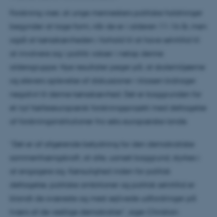
Forskning viser, at unge menneskers politiske holdninger
begynder at tage form, når de er i alderen 11-16 år, men
også at kønsskævheden i forhold til at have selvtillid til
at involvere sig i politik vokser i netop denne
aldersgruppe. Nye resultater peger på, at skolemiljøerne
og elevers oplevelse af diskussioner i klassen bidrager
negativt til denne kønsskævhed. Det er baggrunden for
et nyt fælleseuropæisk forskningsprojekt med deltagelse
af forskningsinstitutioner fra seks europæiske lande.
”Det er af afgørende betydning for den demokratiske
sammenhængskraft, at alle, uanset baggrund, styrkes i
at engagere sig. Kønsulighed inden for politisk
deltagelse, politiske ambitioner og politisk selvtillid er
blandt de sværeste og mest sejlivede udfordringer på
tværs af de vestlige demokratier”, siger Christian