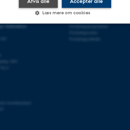
Afvis alle
Accepter alle
Læs mere om cookies
FORSKNING
p i København
Forskningsprogrammer
Forskningscentre
Statistiske
Marketing
Funktionelle
n NV
Forskningsenheder
s
es hjælper med at gøre hjemmesiden brugbar ved at aktiv
gning 1483
nktioner som navigation mm. Hjemmesiden kan ikke funge
Vej 4
Udbyder / Domæne
Udløb
Beskrivelse
itets hovednummer)
30
Denne cookie sættes af
TYPO3 Association
03
minutter
TYPO3, og bruges til at 
.au.dk
session, når en backend-
TYPO3 eller Frontend.
30
Dette cookienavn er fo
Typo3 Association