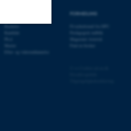
UDDANNELSER
FORMIDLING
Bachelor
Få nyhedsmail fra DPU
Kandidat
Pædagogisk indblik
Uklassificerede
Ph.d.
Magasinet Asterisk
Master
Find en forsker
Efter- og videreuddannelse
ere nogle
rer uden disse
©
—
Cookies på au.dk
Privatlivspolitik
Tilgængelighedserklæring
 vores CMS-udbyder,
identificere en backend-
bruger er logget ind i
rbundet med Typo3-