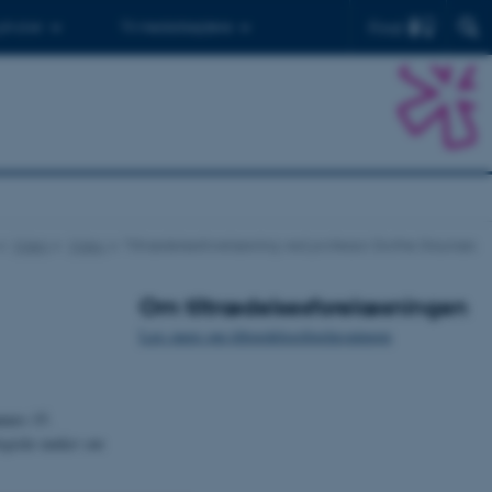
Find
 ph.d.er
Til medarbejdere
Viden
Video
Tiltrædelsesforelæsning ved professor Dorthe Staunæs
Om tiltrædelsesforelæsningen
Læs mere om tiltrædelsesforelæsningen
aunæs 15.
ogiske tanker om