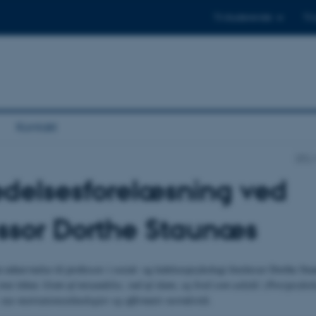
Til studerende
Til
Kontakt
DPU
ædelsesforelæsning ved
ssor Dorthe Staunæs
in udnævnelse til professor i social- og ledelsespsykologi forelæser Dorthe St
ver titlen:
Grøn af misundelse, rød af skam, og hvid som uskyld. (Post)psykol
 nye motivationsteknologier og affirmativ normkritik.