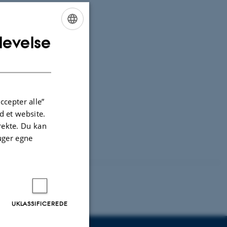
levelse
ENGLISH
DANISH
ccepter alle”
 et website.
irekte. Du kan
uger egne
UKLASSIFICEREDE