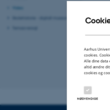
Video
Skolehistorie - digitalt museum
Cookie
Temaoversigt
Aarhus Univers
cookies. Cooki
Alle dine data 
altid ændre di
cookies og coo
Revideret 24.04
NØDVENDIGE