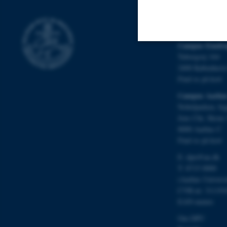
DPU
Campus Emdru
Tuborgvej 164
Nødvendige
2400 Københav
Find os på kort
Campus Aarhu
Nødvendige cooki
Nobelparken, by
grundlæggende fu
Jens Chr. Skous 
cookies.
8000 Aarhus C
Find os på kort
E:
dpu@au.dk
T: 8715 0000
Navn
(Aarhus Univers
be_typo_user
CVR-nr: 311191
EAN-numre
Om DPU
fe_typo_user