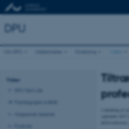
DPU
Om DPU
Uddannelse
Forskning
Viden
Tiltr
Viden
profe
DPU Test Lab
Pædagogisk indblik
I anledning af s
Magasinet Asterisk
september 2017 o
følelsesøkonomi,
Podcast