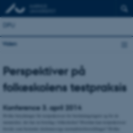
DPU
Viden
Perspektiver på
folkeskolens testpraksis
Konference 3. april 2014
Hvilke betydninger får testpraksisser for beslutningstagere og for de
mennesker, der har en hverdag i folkeskolen? Hvordan kan testpraksisser
forstås som bestemte skolemæssige normalitetsforestillinger? Hvilke