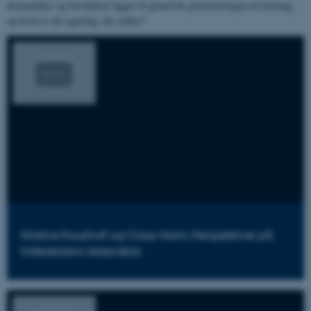
dynamikker og forståelser ligger til grund for promoveringen af testning,
og hvad er det egentlig, der måles?
Kristine Kousholt og Claus Holm: Perspektiver på
folkeskolens testpraksis