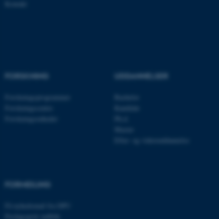
Kontakt
FORSKNING
UDDANNELSER
Forskningsprogrammer
Bachelor
Forskningscentre
Kandidat
Forskningsenheder
Ph.d.
ASP.NET_SessionId
Microsoft Corporation
.au.dk
Master
Efter- og videreuddannelse
JSESSIONID
Oracle Corporation
FORMIDLING
.au.dk
Få nyhedsmail fra DPU
Pædagogisk indblik