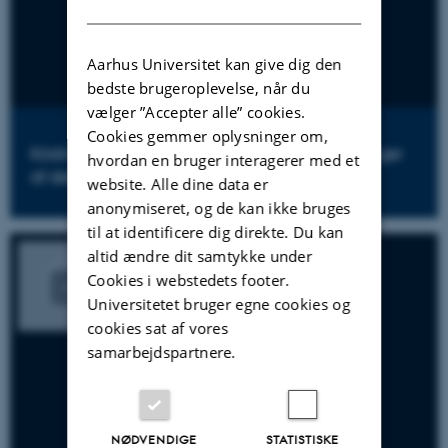
DANISH
Aarhus Universitet kan give dig den
bedste brugeroplevelse, når du
vælger ”Accepter alle” cookies.
Cookies gemmer oplysninger om,
Kristine Kousholt: Testet i folkeskolen. Betydninger
hvordan en bruger interagerer med et
af deltagelse i folkeskolens testpraksis
website. Alle dine data er
anonymiseret, og de kan ikke bruges
til at identificere dig direkte. Du kan
altid ændre dit samtykke under
Cookies i webstedets footer.
Universitetet bruger egne cookies og
cookies sat af vores
samarbejdspartnere.
NØDVENDIGE
STATISTISKE