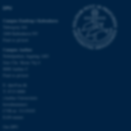
DPU
Nødvendige cookies hjælper
Campus Emdrup i København
med at gøre hjemmesiden
Tuborgvej 164
brugbar ved at aktivere nogle
2400 København NV
grundlæggende funktioner
Find os på kort
som navigation mm.
Campus Aarhus
Hjemmesiden kan ikke
Nobelparken, bygning 1483
fungerer uden disse cookies.
Jens Chr. Skous Vej 4
8000 Aarhus C
Find os på kort
Navn
Udbyder / Domæne
E:
dpu@au.dk
T: 8715 0000
be_typo_user
TYPO3 Association
.au.dk
(Aarhus Universitets
hovednummer)
CVR-nr: 31119103
EAN-numre
fe_typo_user
Typo3 Association
.au.dk
Om DPU