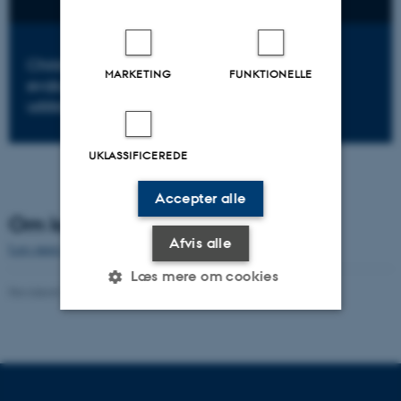
Christian Ydesen: Testpraksisser som
MARKETING
FUNKTIONELLE
evalueringsredskab - erfaringer fra dansk
uddannelseshistorie
UKLASSIFICEREDE
Accepter alle
Om konferencen
Afvis alle
Læs mere om konferencen
.
Læs mere om cookies
Revideret 24.04.2025
-
Carsten Henriksen
Nødvendige
Statistiske
Marketing
Funktionelle
Uklassificerede