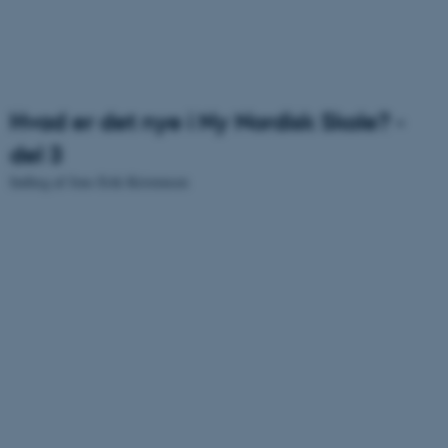
Hvad er det nye i Ny Nordisk Skole? -
del 3
Indlæg af Jens Erik Kristensen