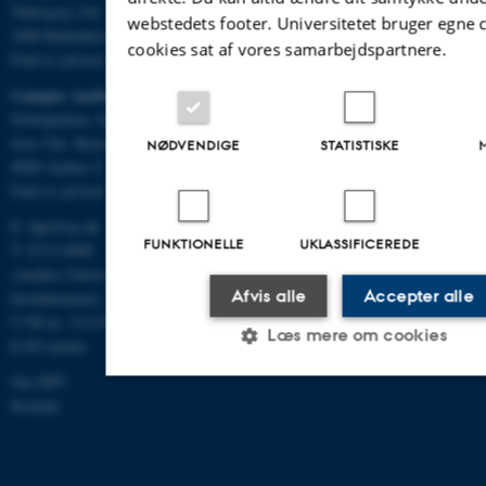
Tuborgvej 164
webstedets footer. Universitetet bruger egne 
2400 København NV
cookies sat af vores samarbejdspartnere.
Find os på kort
Campus Aarhus
Nobelparken, bygning 1483
Jens Chr. Skous Vej 4
NØDVENDIGE
STATISTISKE
8000 Aarhus C
Find os på kort
E:
dpu@au.dk
FUNKTIONELLE
UKLASSIFICEREDE
T: 8715 0000
(Aarhus Universitets
Afvis alle
Accepter alle
hovednummer)
CVR-nr: 31119103
Læs mere om cookies
EAN-numre
Om DPU
Kontakt
Nødvendige
Statistiske
Marketing
Uklassificerede