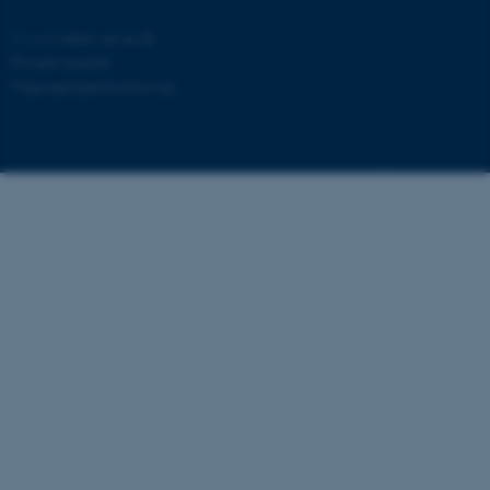
©
—
Cookies på au.dk
Privatlivspolitik
Tilgængelighedserklæring
40013 / i29
ASP.NET_SessionId
Microsoft Corporation
.au.dk
JSESSIONID
Oracle Corporation
.au.dk
ARRAffinity
Microsoft Corporation
.mitstudie.au.dk