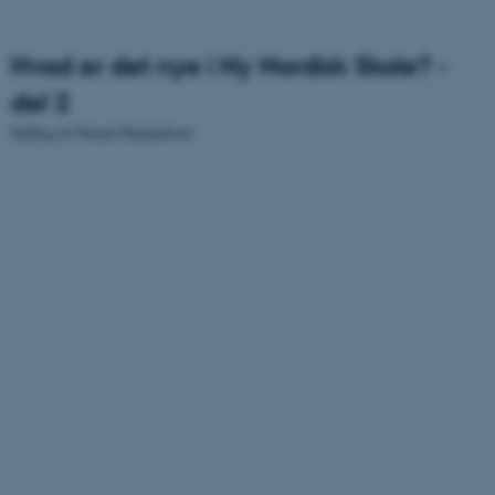
Hvad er det nye i Ny Nordisk Skole? -
del 2
Indlæg af Noemi Katznelson