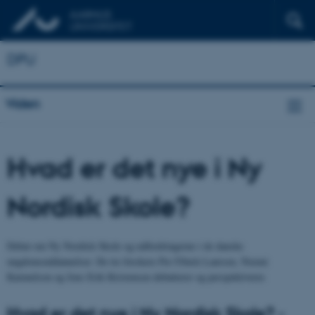
DPU
Viden
Hvad er det nye i Ny
Nordisk Skole?
Debat om Ny Nordisk Skole og udfordringerne i de danske
ungdomsuddannelser. De tre forskere Per Fibæk Laursen, Noemi
Katznelson og Jens Erik Kristensen debatterer og perspektiverer.
Hvad er det nye i Ny Nordisk Skole? -