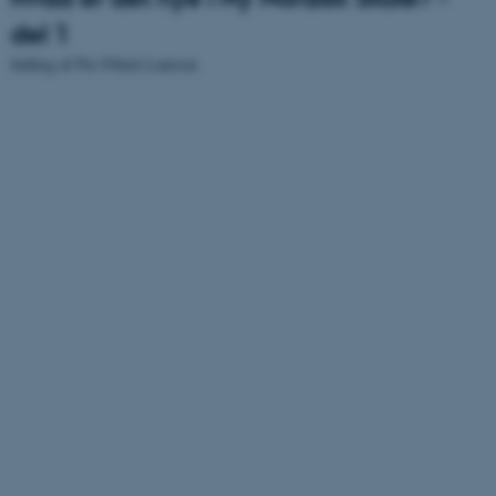
del 1
Indlæg af Per Fibæk Laursen