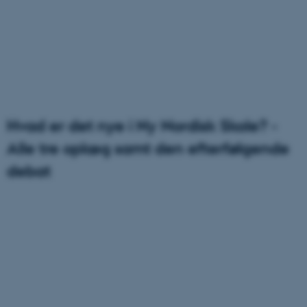
Hvad er det nye i Ny Nordisk Skole? -
Alle tre oplæg samt den efterfølgende
debat