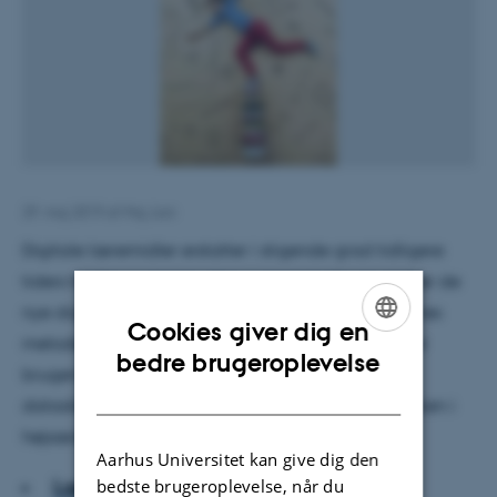
29. maj 2019
af
Maj Juni
Digitale læremidler erstatter i stigende grad tidligere
tiders hæfter og bøger. Men paradoksalt nok skaber de
nye digitale muligheder begrænsninger for lærernes
Cookies giver dig en
metodefrihed og didaktiske design. Samtidig rejser
ENGLISH
bedre brugeroplevelse
brugen af dem nogle store spørgsmål omkring
DANISH
datasikkerhed. Der skal digitaliseres med didaktikken i
højsædet, lyder det fra flere forskere.
Aarhus Universitet kan give dig den
bedste brugeroplevelse, når du
Læs artiklen