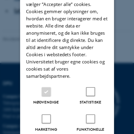
vælger ”Accepter alle” cookies.
Lyt til artiklen
Cookies gemmer oplysninger om,
hvordan en bruger interagerer med et
website. Alle dine data er
anonymiseret, og de kan ikke bruges
Revideret 10.08.2026
-
Carsten Henriksen
til at identificere dig direkte. Du kan
altid ændre dit samtykke under
Cookies i webstedets footer.
Universitetet bruger egne cookies og
cookies sat af vores
samarbejdspartnere.
DPU
Campus Emdrup i København
NØDVENDIGE
STATISTISKE
Tuborgvej 164
2400 København NV
Find os på kort
Campus Aarhus
MARKETING
FUNKTIONELLE
Nobelparken, bygning 1483