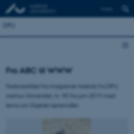
English
DPU
Fra ABC til WWW
Featureartikel fra magasinet Asterisk fra DPU,
Aarhus Universitet, nr. 90 fra juni 2019 med
tema om Digitale læremidler.