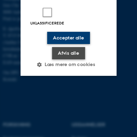
Jens Chr. Skous Vej 4
8000 Aarhus C
Find os på kort
UKLASSIFICEREDE
E:
dpu@au.dk
T: 8715 0000
Accepter alle
(Aarhus Universitets
hovednummer)
Afvis alle
CVR-nr: 31119103
EAN-numre
Læs mere om cookies
Om DPU
Kontakt
Nødvendige
Statistiske
Marketing
Funktionelle
Uklassificerede
FORSKNING
UDDANNELSER
Nødvendige cookies hjælper
med at gøre hjemmesiden