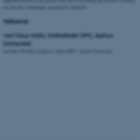
dagtilbudsforskere præsenterer den nyeste forskning og inviterer til dialog
om aktuelle strømninger og politiske initiativer.
Velkomst
ved Claus Holm, institutleder DPU, Aarhus
Universitet.
ved Ditte Winther-Lindqvist, lektor DPU, Aarhus Universitet.