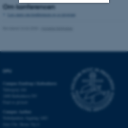
Om konferencen
Nødvendige
Statistiske
Marketing
Læs mere om konferencen og se program
Funktionelle
Uklassificerede
Revideret 24.04.2025
-
Michelle Fehlhaber
Nødvendige cookies hjælper
med at gøre hjemmesiden
brugbar ved at aktivere nogle
grundlæggende funktioner
DPU
som navigation mm.
Hjemmesiden kan ikke
Campus Emdrup i København
fungerer uden disse cookies.
Tuborgvej 164
2400 København NV
Find os på kort
Campus Aarhus
Navn
Udbyder / Domæne
Nobelparken, bygning 1483
be_typo_user
TYPO3 Association
Jens Chr. Skous Vej 4
.au.dk