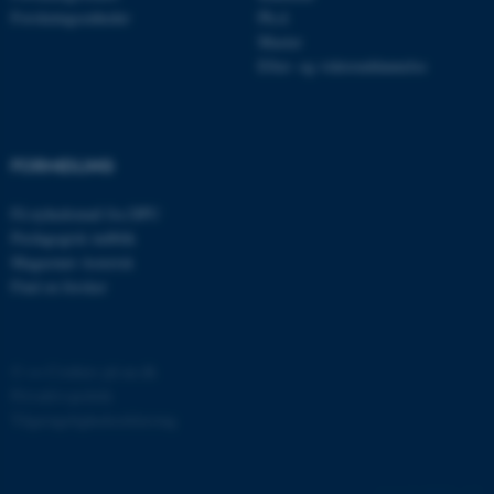
Forskningsenheder
Ph.d.
JSESSIONID
Oracle Corporation
Master
.au.dk
Efter- og videreuddannelse
ARRAffinity
Microsoft Corporation
.mitstudie.au.dk
FORMIDLING
Få nyhedsmail fra DPU
Pædagogisk indblik
esctx
Magasinet Asterisk
Microsoft Corporation
.login.microsoftonline.com
Find en forsker
fpc
Microsoft Corporation
login.microsoftonline.com
©
—
Cookies på au.dk
__cf_bm
Cloudflare Inc.
Privatlivspolitik
.pure.au.dk
Tilgængelighedserklæring
58004 / i29