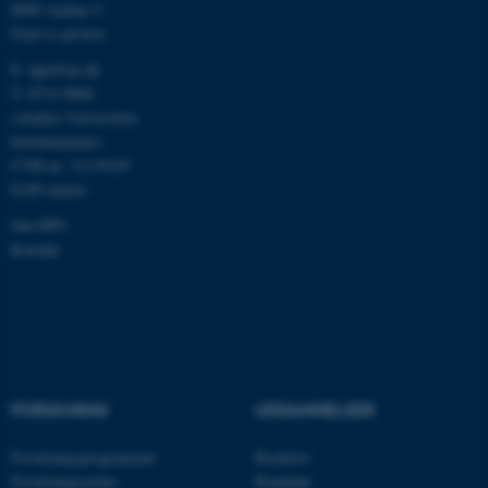
8000 Aarhus C
Find os på kort
E:
dpu@au.dk
fe_typo_user
Typo3 Association
T: 8715 0000
.au.dk
(Aarhus Universitets
hovednummer)
CVR-nr: 31119103
EAN-numre
Om DPU
Kontakt
ASP.NET_SessionId
Microsoft Corporation
.au.dk
FORSKNING
UDDANNELSER
Forskningsprogrammer
Bachelor
Forskningscentre
Kandidat