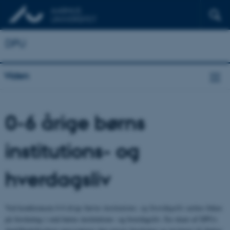
DPU
Viden
0-6 årige børns
institutions- og
hverdagsliv
Ved konferencen
0-6 årige børns institutions- og hverdagsliv
sættes fokus
på forskning i små børns institutions- og hverdagsliv. En skare af DPUs