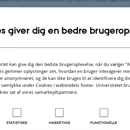
jde og kulturmøders betydning for sprogtilegnelsen
ank Jørgensen
s giver dig en bedre brugerop
g identitet - en kvalitativ undersøgelse inspireret af Bon
hmidt
itet kan give dig den bedste brugeroplevelse, når du vælger ”A
l elev
es gemmer oplysninger om, hvordan en bruger interagerer med
er anonymiseret, og de kan ikke bruges til at identificere dig d
 Werchmeister
t samtykke under Cookies i webstedets footer. Universitetet br
kies sat af vores samarbejdspartnere.
 og livstidshistorieberetning som mulighed for et nyt pers
andetsprog
.2025
-
Carsten Henriksen
STATISTISKE
MARKETING
FUNKTIONELLE