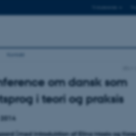
Til studerende
Til
Kontakt
DPU
onference om dansk som
sprog i teori og praksis
 2014
aard (med introduktion af Elina Maslo og Kar