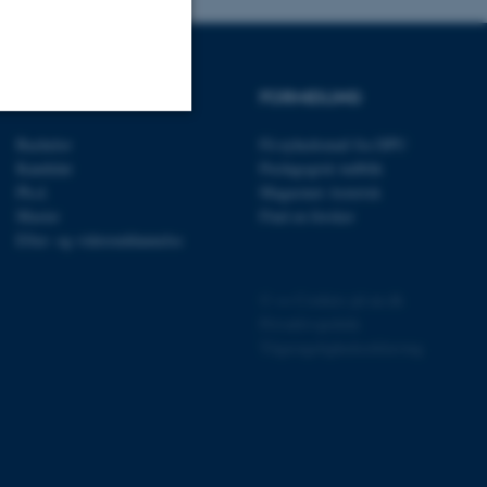
UDDANNELSER
FORMIDLING
Bachelor
Få nyhedsmail fra DPU
Uklassificerede
Kandidat
Pædagogisk indblik
Ph.d.
Magasinet Asterisk
Master
Find en forsker
Efter- og videreuddannelse
ere nogle
rer uden disse
©
—
Cookies på au.dk
Privatlivspolitik
Tilgængelighedserklæring
 vores CMS-udbyder,
identificere en backend-
bruger er logget ind i