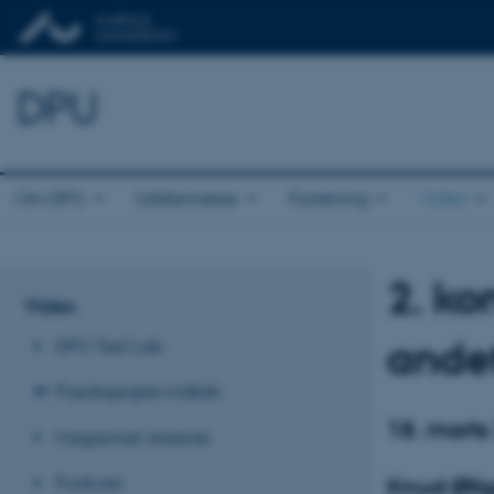
DPU
Om DPU
Uddannelse
Forskning
Viden
2. k
Viden
andet
DPU Test Lab
Pædagogisk indblik
18. marts
Magasinet Asterisk
Podcast
Knud Øllg