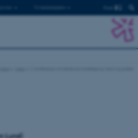
Find
 ph.d.er
Til medarbejdere
Viden
Video
2. konference om dansk som andetsprog i teori og praksis
en Lund)