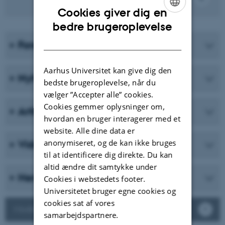
Cookies giver dig en
ENGLISH
bedre brugeroplevelse
DANISH
Forskere fra DPU
Aarhus Universitet kan give dig den
Nyhedshistorier fra DPU
bedste brugeroplevelse, når du
vælger ”Accepter alle” cookies.
Cookies gemmer oplysninger om,
Artikler fra magasinet Asterisk
hvordan en bruger interagerer med et
website. Alle dine data er
anonymiseret, og de kan ikke bruges
Viden på video
til at identificere dig direkte. Du kan
altid ændre dit samtykke under
Hent rapporter og e-bøger
Cookies i webstedets footer.
Universitetet bruger egne cookies og
cookies sat af vores
Modtag nyhedsmail fra DPU
samarbejdspartnere.