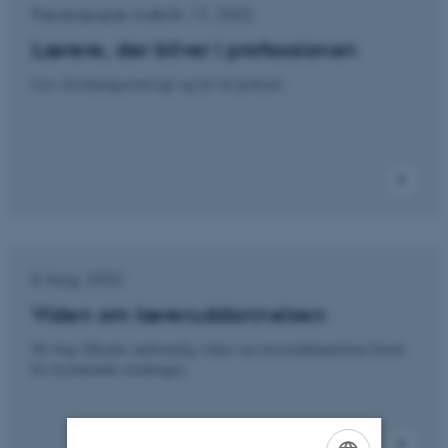
Pædagogisk indblik 17, 2022
Lærere, der bliver i professionen
Læs forskningsoversigt og lyt til podcast
E-bog, 2022
Viden om læreruddannelsen
Ny bog tilbyder nødvendig viden om læreruddannelsen forud
for kommende ændringer.