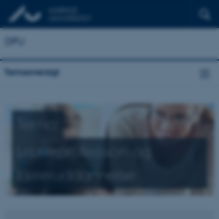
DPU
Temaoversigt
Tema:
Lærerprofession og
læreruddannelse