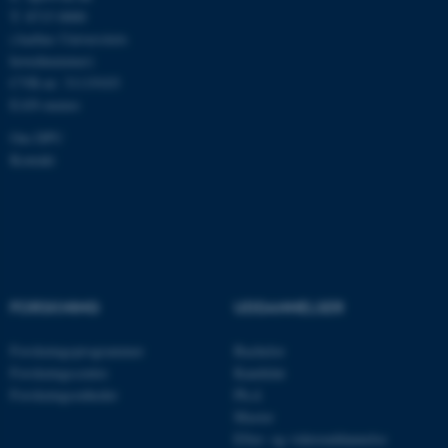
Nødvendige
Statistiske
Marketing
T: 8715 0000
(Aarhus Universitets
Funktionelle
Uklassificerede
hovednummer)
CVR-nr: 31119103
EAN-numre
Nødvendige cookies hjælper
Om DPU
med at gøre hjemmesiden
Kontakt
brugbar ved at aktivere nogle
grundlæggende funktioner
som navigation mm.
Hjemmesiden kan ikke
fungerer uden disse cookies.
FORSKNING
UDDANNELSER
Forskningsprogrammer
Bachelor
Navn
Udbyder / Domæne
Forskningscentre
Kandidat
be_typo_user
TYPO3 Association
Forskningsenheder
Ph.d.
.au.dk
Master
Efter- og videreuddannelse