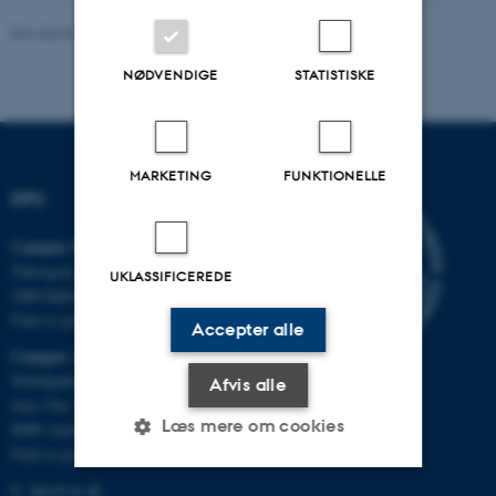
Revideret 16.04.2026
-
Knud Holt Nielsen
NØDVENDIGE
STATISTISKE
MARKETING
FUNKTIONELLE
DPU
Campus Emdrup i København
Tuborgvej 164
UKLASSIFICEREDE
2400 København NV
Find os på kort
Accepter alle
Campus Aarhus
Nobelparken, bygning 1483
Afvis alle
Jens Chr. Skous Vej 4
Læs mere om cookies
8000 Aarhus C
Find os på kort
E:
dpu@au.dk