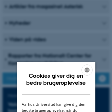
Artikler fra magasinet Asterisk
Nyheder
Viden på video
Rapporter fra Nationalt Center for
Kompetenceudvikling
Cookies giver dig en
Modtag nyhedsmail fra DPU
ENGLISH
bedre brugeroplevelse
DANISH
Masteruddannelse på DPU
Voksnes læring og
Aarhus Universitet kan give dig den
kompetenceudvikling
bedste brugeroplevelse, når du