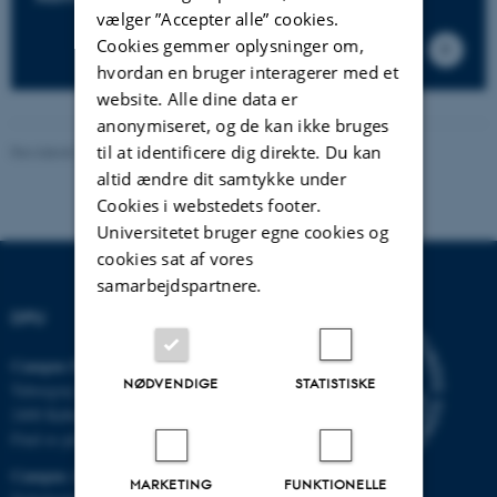
vælger ”Accepter alle” cookies.
Cookies gemmer oplysninger om,
hvordan en bruger interagerer med et
website. Alle dine data er
anonymiseret, og de kan ikke bruges
til at identificere dig direkte. Du kan
Revideret 16.04.2026
-
Knud Holt Nielsen
altid ændre dit samtykke under
Cookies i webstedets footer.
Universitetet bruger egne cookies og
cookies sat af vores
samarbejdspartnere.
DPU
Campus Emdrup i København
NØDVENDIGE
STATISTISKE
Tuborgvej 164
2400 København NV
Find os på kort
Campus Aarhus
MARKETING
FUNKTIONELLE