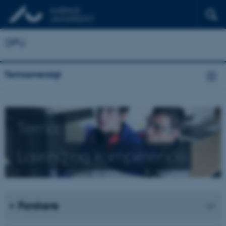
DPU
Temaoversigt
Tema:
Læring og kompetence
Forskere