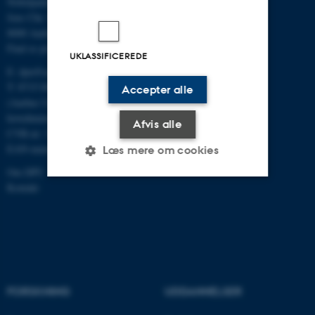
Nobelparken, bygning 1483
Jens Chr. Skous Vej 4
8000 Aarhus C
Find os på kort
UKLASSIFICEREDE
E:
dpu@au.dk
T: 8715 0000
Accepter alle
(Aarhus Universitets
hovednummer)
Afvis alle
CVR-nr: 31119103
EAN-numre
Læs mere om cookies
Om DPU
Kontakt
Nødvendige
Statistiske
Marketing
Funktionelle
Uklassificerede
Nødvendige cookies hjælper
FORSKNING
UDDANNELSER
med at gøre hjemmesiden