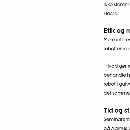
ikke stemme
Hasse.
Etik og 
Mere intere
robotterne 
”Hvad gør r
behandle hi
robot i gul
det samme 
Tid og s
Seminarerne
på Aarhus U