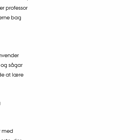
er professor
terne bag
anvender
v og sågar
de at lære
g
er med