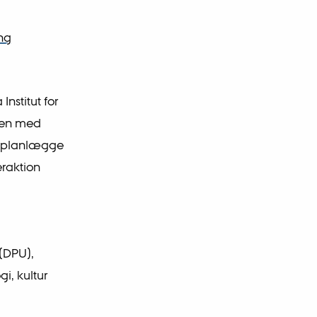
ng
Institut for
men med
t planlægge
raktion
(DPU),
i, kultur