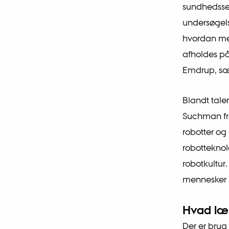
sundhedssek
undersøgels
hvordan men
afholdes på
Emdrup, sæt
Blandt tale
Suchman fra
robotter og
robotteknol
robotkultu
mennesker si
Hvad lær
Der er brug 