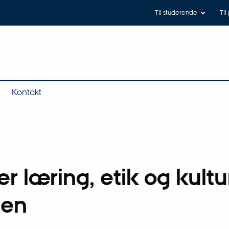
Til studerende
Til
Kontakt
r læring, etik og kultur
gen