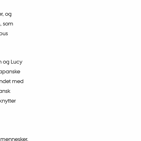
r, og
n, som
mpus
n og Lucy
 japanske
bundet med
pansk
knytter
os mennesker,