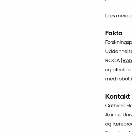
Læs mere o
Fakta
Forskning
Uddannelse
ROCA (
Robo
og afholde 
med robotte
Kontakt
Cathrine Ha
Aarhus Univ
og lærepro