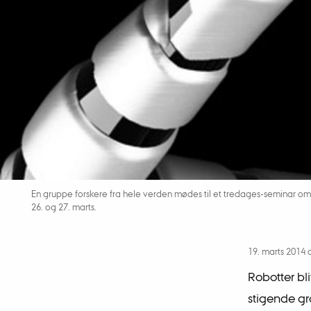
En gruppe forskere fra hele verden mødes til et tredages-seminar om ro
26. og 27. marts.
19. marts 2014
Robotter bli
stigende gr