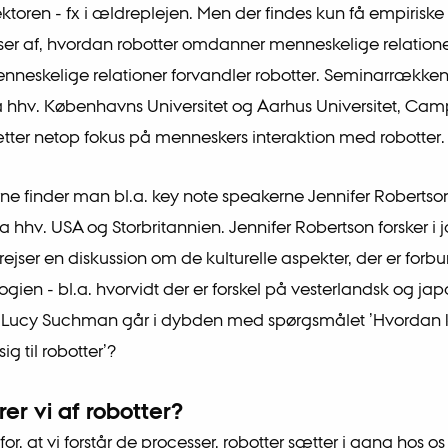
toren - fx i ældreplejen. Men der findes kun få empiriske
er af, hvordan robotter omdanner menneskelige relatione
neskelige relationer forvandler robotter. Seminarrække
 hhv. Københavns Universitet og Aarhus Universitet, Ca
ter netop fokus på menneskers interaktion med robotter.
rne finder man bl.a. key note speakerne Jennifer Robertso
 hhv. USA og Storbritannien. Jennifer Robertson forsker i
 rejser en diskussion om de kulturelle aspekter, der er for
ogien - bl.a. hvorvidt der er forskel på vesterlandsk og ja
r. Lucy Suchman går i dybden med spørgsmålet ’Hvordan 
g til robotter’?
er vi af robotter?
for, at vi forstår de processer, robotter sætter i gang hos 