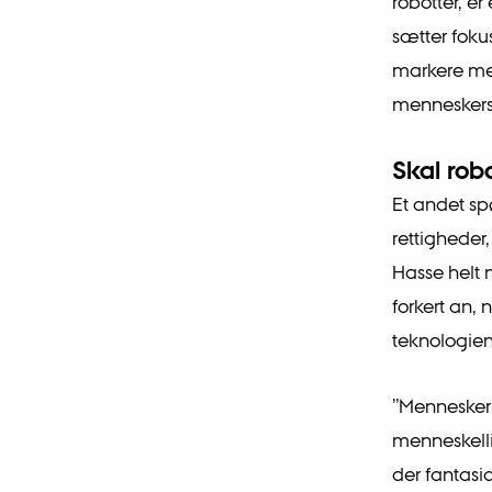
robotter, er
sætter fokus
markere med
menneskers 
Skal rob
Et andet sp
rettigheder
Hasse helt m
forkert an,
teknologien,
”Mennesker 
menneskelli
der fantasi