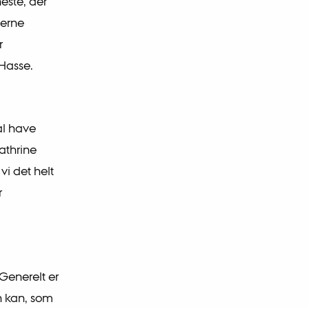
neste, der
gerne
r
 Hasse.
al have
athrine
vi det helt
r
Generelt er
n kan, som