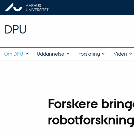
DPU
Om DPU
Uddannelse
Forskning
Viden
Forskere bringe
robotforsknin