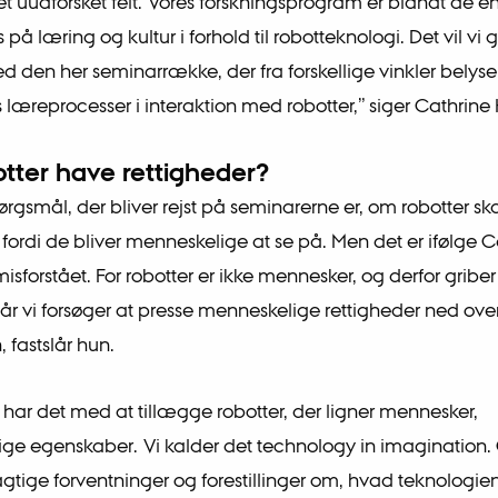
 et uudforsket felt. Vores forskningsprogram er blandt de e
 på læring og kultur i forhold til robotteknologi. Det vil vi 
 den her seminarrække, der fra forskellige vinkler belyse
læreprocesser i interaktion med robotter,” siger Cathrine
otter have rettigheder?
ørgsmål, der bliver rejst på seminarerne er, om robotter sk
, fordi de bliver menneskelige at se på. Men det er ifølge C
isforstået. For robotter er ikke mennesker, og derfor griber 
 når vi forsøger at presse menneskelige rettigheder ned ove
 fastslår hun.
har det med at tillægge robotter, der ligner mennesker,
ge egenskaber. Vi kalder det technology in imagination. 
agtige forventninger og forestillinger om, hvad teknologie