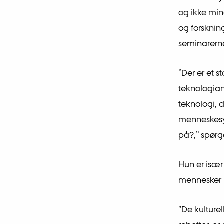
og ikke min
og forskni
seminarern
”Der er et s
teknologia
teknologi, 
menneskesy
på?,” spørg
Hun er især
mennesker i
”De kulture