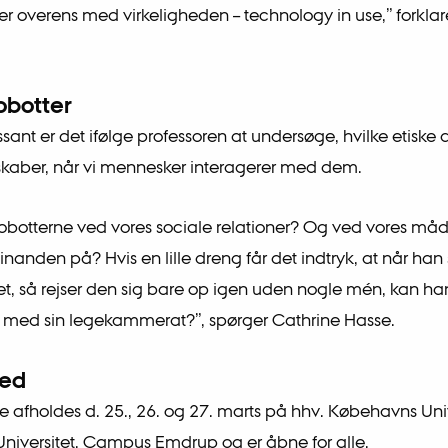
r overens med virkeligheden – technology in use,” forklar
robotter
ssant er det ifølge professoren at undersøge, hvilke etisk
skaber, når vi mennesker interagerer med dem.
obotterne ved vores sociale relationer? Og ved vores måd
nanden på? Hvis en lille dreng får det indtryk, at når han 
vet, så rejser den sig bare op igen uden nogle mén, kan ha
med sin legekammerat?”, spørger Cathrine Hasse.
ted
 afholdes d. 25., 26. og 27. marts på hhv. Købehavns Univ
niversitet, Campus Emdrup og er åbne for alle.