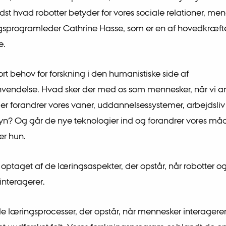
dst hvad robotter betyder for vores sociale relationer, men
ngsprogramleder Cathrine Hasse, som er en af hovedkræf
e.
tort behov for forskning i den humanistiske side af
nvendelse. Hvad sker der med os som mennesker, når vi 
der forandrer vores vaner, uddannelsessystemer, arbejdsli
n? Og går de nye teknologier ind og forandrer vores må
er hun.
 optaget af de læringsaspekter, der opstår, når robotter o
nteragerer.
lle læringsprocesser, der opstår, når mennesker interager