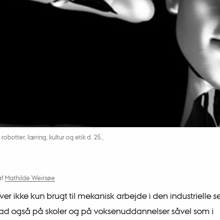
botter, læring, kultur og etik d. 25.,
af
Mathilde Weirsøe
ver ikke kun brugt til mekanisk arbejde i den industrielle s
ad også på skoler og på voksenuddannelser såvel som i