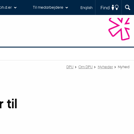
Find
 ph.d.er
Til medarbejdere
English
DPU
Om DPU
Nyheder
Nyhed
 til