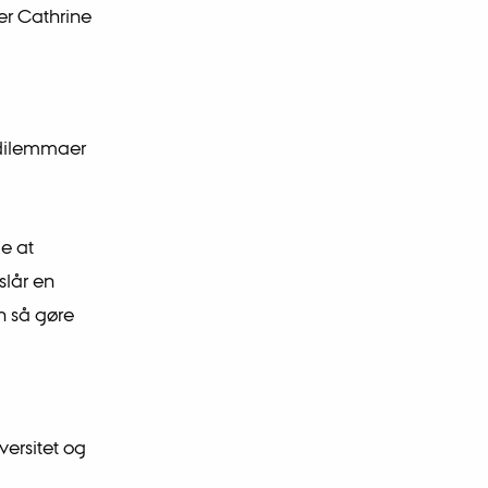
er Cathrine
e dilemmaer
e at
slår en
n så gøre
ersitet og