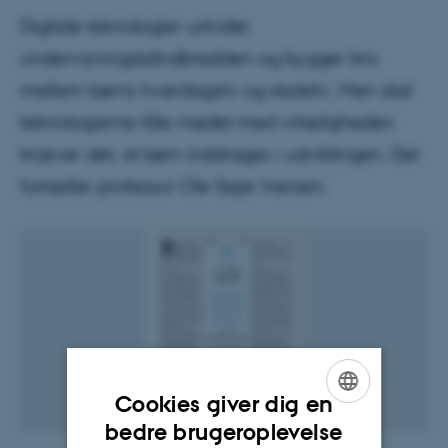
Digitale teknologier udvider
undervisningsbåndbredden og bygger bro
mellem børns hverdagsliv og skoleliv. Men skal
teknologierne tåle mødet med virkeligheden
kræver det, at børn inddrages i udviklingen. Det
fortæller professor Ole Sejer Iversen.
Cookies giver dig en
ENGLISH
bedre brugeroplevelse