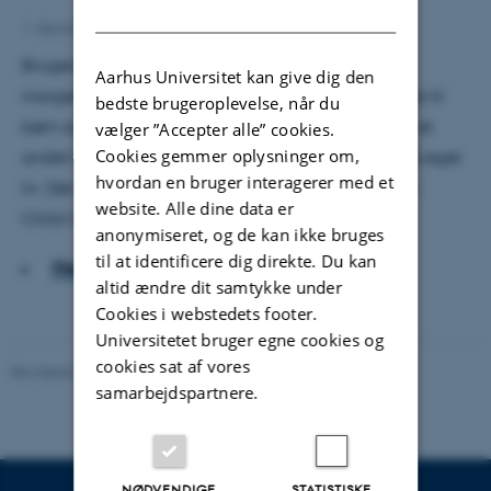
DANISH
1. december 2012
af
Maj Juni
Brugerdreven innovation er nøgleordet, når
Aarhus Universitet kan give dig den
morgendagens digitale læringsmidler skal udvikles til
bedste brugeroplevelse, når du
børn og unge, for den opvoksende generation har et
vælger ”Accepter alle” cookies.
Cookies gemmer oplysninger om,
andet forhold til viden og så er de eksperter i deres eget
hvordan en bruger interagerer med et
liv. Det fortæller Ole Sejer Iversen, der er professor i
website. Alle dine data er
Child-Computer Interaction på Aarhus Universitet.
anonymiseret, og de kan ikke bruges
til at identificere dig direkte. Du kan
Hent hele artiklen
altid ændre dit samtykke under
Cookies i webstedets footer.
Universitetet bruger egne cookies og
cookies sat af vores
Revideret 07.07.2026
-
Carsten Henriksen
samarbejdspartnere.
NØDVENDIGE
STATISTISKE