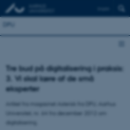
English
DPU
Tre bud på digitalisering i praksis:
3. Vi skal lære af de små
eksperter
Artikel fra magasinet Asterisk fra DPU, Aarhus
Universitet, nr. 64 fra december 2012 om
digitalisering.